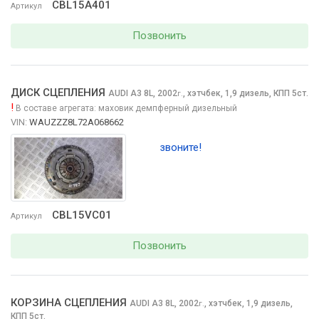
CBL15A401
Артикул
Позвонить
ДИСК СЦЕПЛЕНИЯ
AUDI A3
8L, 2002
,
хэтчбек, 1,9 дизель, КПП 5ст.
г.
!
В составе агрегата:
маховик демпферный дизельный
VIN:
WAUZZZ8L72A068662
звоните!
CBL15VC01
Артикул
Позвонить
КОРЗИНА СЦЕПЛЕНИЯ
AUDI A3
8L, 2002
,
хэтчбек, 1,9 дизель,
г.
КПП 5ст.