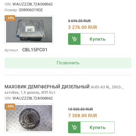
VIN:
WAUZZZ8L72A068662
Номер:
038906019GE
-10%
3 696.00 RUR
3 276.00 RUR
Купить
CBL15PC01
Артикул
Позвонить
МАХОВИК ДЕМПФЕРНЫЙ ДИЗЕЛЬНЫЙ
AUDI A3
8L, 2002
,
г.
хэтчбек, 1,9 дизель, КПП 5ст.
VIN:
WAUZZZ8L72A068662
-30%
10 500.00 RUR
7 308.00 RUR
Купить