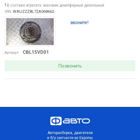
!
В составе агрегата:
маховик демпферный дизельный
VIN:
WAUZZZ8L72A068662
звоните!
CBL15VD01
Артикул
Позвонить
Авторазборка, двигатели
и б/у запчасти из Европы