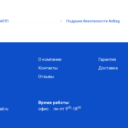
 АКПП
1
Подушки безопасности AirBag
О компании
Гарантия
Контакты
Доставка
Отзывы
Время работы:
00
00
l.ru
офис:
пн-пт 9
-18