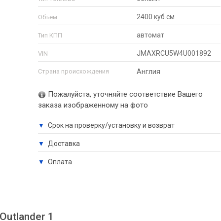
2400 куб.см
Объем
автомат
Тип КПП
JMAXRCU5W4U001892
VIN
Страна происхождения
Англия
Пожалуйста, уточняйте соответствие Вашего
заказа изображенному на фото
Срок на проверку/установку и возврат
▼
Доставка
▼
Оплата
▼
Outlander 1