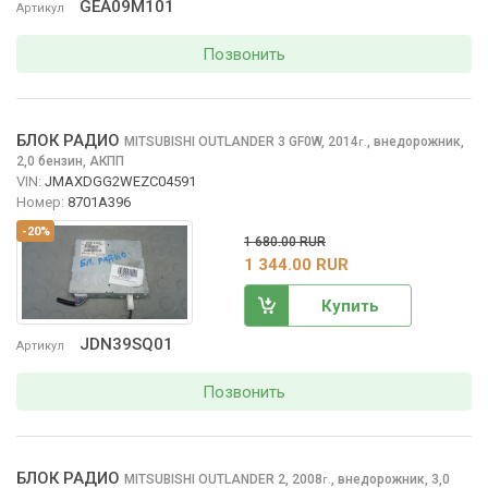
GEA09M101
Артикул
Позвонить
БЛОК РАДИО
MITSUBISHI OUTLANDER
3 GF0W, 2014
,
внедорожник,
г.
2,0 бензин, АКПП
VIN:
JMAXDGG2WEZC04591
Номер:
8701A396
-20%
1 680.00 RUR
1 344.00 RUR
Купить
JDN39SQ01
Артикул
Позвонить
БЛОК РАДИО
MITSUBISHI OUTLANDER
2, 2008
,
внедорожник, 3,0
г.