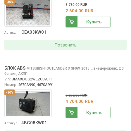
-30%
3 780.00 RUR
2 604.00 RUR
Купить
CEA03KW01
Артикул
Позвонить
БЛОК ABS
MITSUBISHI OUTLANDER
3 GF0W, 2015
,
внедорожник, 2,0
г.
бензин, АКПП
VIN:
JMAXDGG2WEZC09311
Номер:
4670A990, 4670A991
-10%
5 292.00 RUR
4 704.00 RUR
Купить
4BG08KW01
Артикул