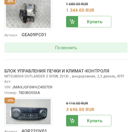
-20%
1 680.00 RUR
1 344.00 RUR
Купить
GEA09PC01
Артикул
Позвонить
БЛОК УПРАВЛЕНИЯ ПЕЧКИ И КЛИМАТ-КОНТРОЛЯ
MITSUBISHI OUTLANDER
3 GF0W, 2018
,
внедорожник, 2,3 дизель, КПП
г.
6ст.
VIN:
JMAXJGF6WHZ400709
Номер:
7820B055XA
-10%
4 116.00 RUR
3 696.00 RUR
Купить
4OR22OV01
Артикул