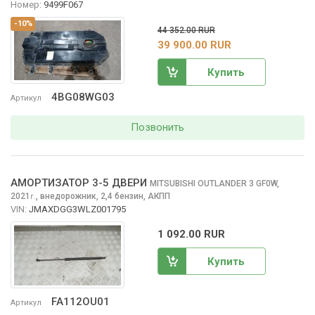
Номер:
9499F067
-10%
44 352.00 RUR
39 900.00 RUR
Купить
4BG08WG03
Артикул
Позвонить
АМОРТИЗАТОР 3-5 ДВЕРИ
MITSUBISHI OUTLANDER
3 GF0W,
2021
,
внедорожник, 2,4 бензин, АКПП
г.
VIN:
JMAXDGG3WLZ001795
1 092.00 RUR
Купить
FA112OU01
Артикул