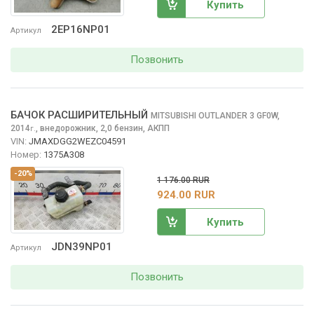
Купить
2EP16NP01
Артикул
Позвонить
БАЧОК РАСШИРИТЕЛЬНЫЙ
MITSUBISHI OUTLANDER
3 GF0W,
2014
,
внедорожник, 2,0 бензин, АКПП
г.
VIN:
JMAXDGG2WEZC04591
Номер:
1375A308
-20%
1 176.00 RUR
924.00 RUR
Купить
JDN39NP01
Артикул
Позвонить