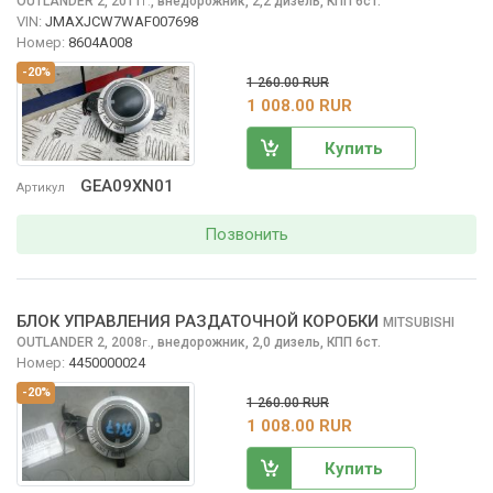
OUTLANDER
2, 2011
,
внедорожник, 2,2 дизель, КПП 6ст.
г.
VIN:
JMAXJCW7WAF007698
Номер:
8604A008
-20%
1 260.00 RUR
1 008.00 RUR
Купить
GEA09XN01
Артикул
Позвонить
БЛОК УПРАВЛЕНИЯ РАЗДАТОЧНОЙ КОРОБКИ
MITSUBISHI
OUTLANDER
2, 2008
,
внедорожник, 2,0 дизель, КПП 6ст.
г.
Номер:
4450000024
-20%
1 260.00 RUR
1 008.00 RUR
Купить