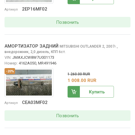
2EP16MF02
Артикул
Позвонить
АМОРТИЗАТОР ЗАДНИЙ
MITSUBISHI OUTLANDER
2, 2007
,
г.
внедорожник, 2,0 дизель, КПП 6ст.
VIN:
JMAXJCW8W7U001173
Номер:
4162A050, MR491946
-20%
1 260.00 RUR
1 008.00 RUR
Купить
CEA03MF02
Артикул
Позвонить