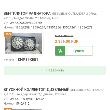
ВЕНТИЛЯТОР РАДИАТОРА
MITSUBISHI OUTLANDER
3 GF0W,
2015
,
внедорожник, 2,0 бензин, АКПП
г.
VIN:
JMAXDGG2WEZ08785
Номер:
1355A258, 1355A264, 1355A266, 1355A261, 1355A272
-20%
3 612.00 RUR
2 856.00 RUR
Купить
KNP15KE01
Артикул
Позвонить
ВПУСКНОЙ КОЛЛЕКТОР ДИЗЕЛЬНЫЙ
MITSUBISHI OUTLANDER
2, 2011
,
внедорожник, 2,3 дизель, КПП 6ст.
г.
VIN:
JMAXJCW1WBF012472
Номер:
1540A412