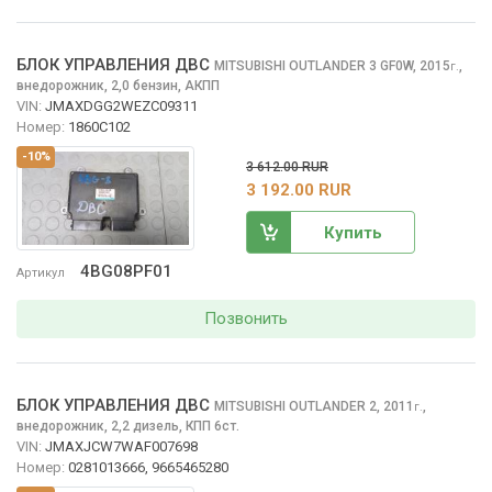
БЛОК УПРАВЛЕНИЯ ДВС
MITSUBISHI OUTLANDER
3 GF0W, 2015
,
г.
внедорожник, 2,0 бензин, АКПП
VIN:
JMAXDGG2WEZC09311
Номер:
1860C102
-10%
3 612.00 RUR
3 192.00 RUR
Купить
4BG08PF01
Артикул
Позвонить
БЛОК УПРАВЛЕНИЯ ДВС
MITSUBISHI OUTLANDER
2, 2011
,
г.
внедорожник, 2,2 дизель, КПП 6ст.
VIN:
JMAXJCW7WAF007698
Номер:
0281013666, 9665465280