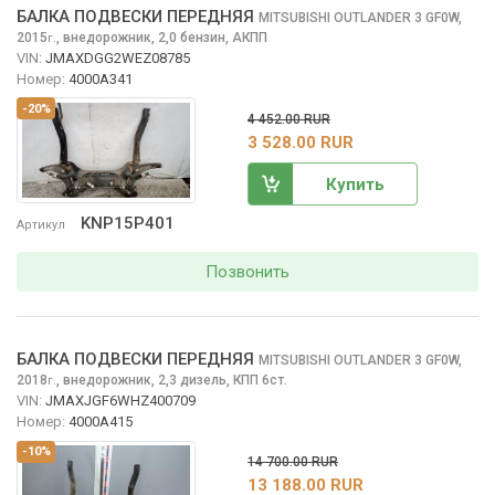
БАЛКА ПОДВЕСКИ ПЕРЕДНЯЯ
MITSUBISHI OUTLANDER
3 GF0W,
2015
,
внедорожник, 2,0 бензин, АКПП
г.
VIN:
JMAXDGG2WEZ08785
Номер:
4000A341
-20%
4 452.00 RUR
3 528.00 RUR
Купить
KNP15P401
Артикул
Позвонить
БАЛКА ПОДВЕСКИ ПЕРЕДНЯЯ
MITSUBISHI OUTLANDER
3 GF0W,
2018
,
внедорожник, 2,3 дизель, КПП 6ст.
г.
VIN:
JMAXJGF6WHZ400709
Номер:
4000A415
-10%
14 700.00 RUR
13 188.00 RUR