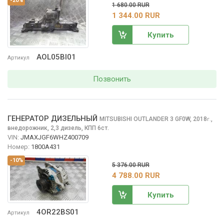
-20%
1 680.00 RUR
1 344.00 RUR
Купить
AOL05BI01
Артикул
Позвонить
ГЕНЕРАТОР ДИЗЕЛЬНЫЙ
MITSUBISHI OUTLANDER
3 GF0W, 2018
,
г.
внедорожник, 2,3 дизель, КПП 6ст.
VIN:
JMAXJGF6WHZ400709
Номер:
1800A431
-10%
5 376.00 RUR
4 788.00 RUR
Купить
4OR22BS01
Артикул