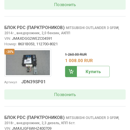
Позвонить
БЛОК PDC (ПАРКТРОНИКОВ)
MITSUBISHI OUTLANDER
3 GF0W,
2014
,
внедорожник, 2,0 бензин, АКПП
г.
VIN:
JMAXDGG2WEZC04591
Номер:
8631B053, 112700-8021
-20%
1 260.00 RUR
1 008.00 RUR
Купить
JDN39SP01
Артикул
Позвонить
БЛОК PDC (ПАРКТРОНИКОВ)
MITSUBISHI OUTLANDER
3 GF0W,
2018
,
внедорожник, 2,3 дизель, КПП 6ст.
г.
VIN:
JMAXJGF6WHZ400709