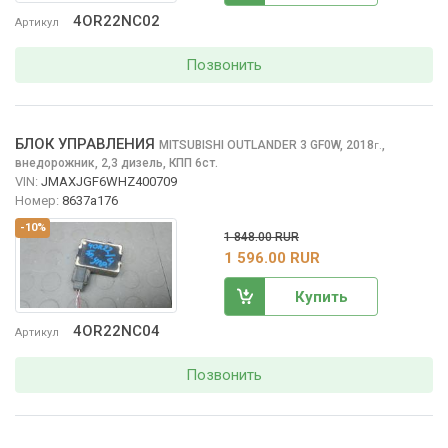
4OR22NC02
Артикул
Позвонить
БЛОК УПРАВЛЕНИЯ
MITSUBISHI OUTLANDER
3 GF0W, 2018
,
г.
внедорожник, 2,3 дизель, КПП 6ст.
VIN:
JMAXJGF6WHZ400709
Номер:
8637a176
-10%
1 848.00 RUR
1 596.00 RUR
Купить
4OR22NC04
Артикул
Позвонить