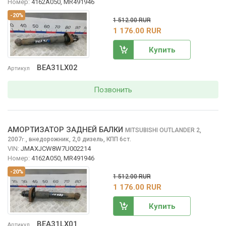
Номер:
4162A050, MR491946
-20%
1 512.00 RUR
1 176.00 RUR
Купить
BEA31LX02
Артикул
Позвонить
АМОРТИЗАТОР ЗАДНЕЙ БАЛКИ
MITSUBISHI OUTLANDER
2,
2007
,
внедорожник, 2,0 дизель, КПП 6ст.
г.
VIN:
JMAXJCW8W7U002214
Номер:
4162A050, MR491946
-20%
1 512.00 RUR
1 176.00 RUR
Купить
BEA31LX01
Артикул