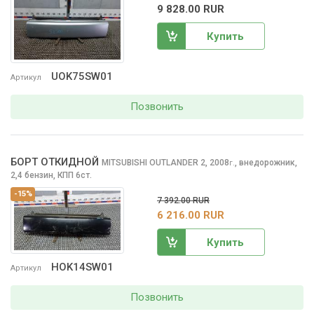
9 828.00 RUR
Купить
UOK75SW01
Артикул
Позвонить
БОРТ ОТКИДНОЙ
MITSUBISHI OUTLANDER
2, 2008
,
внедорожник,
г.
2,4 бензин, КПП 6ст.
-15%
7 392.00 RUR
6 216.00 RUR
Купить
HOK14SW01
Артикул
Позвонить