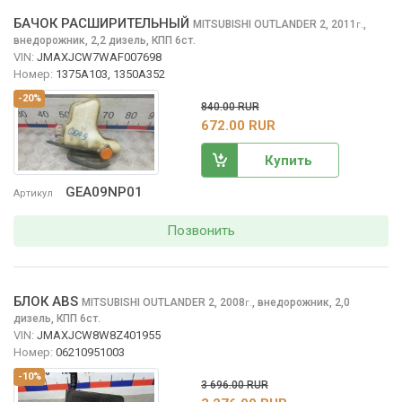
БАЧОК РАСШИРИТЕЛЬНЫЙ
MITSUBISHI OUTLANDER
2, 2011
,
г.
внедорожник, 2,2 дизель, КПП 6ст.
VIN:
JMAXJCW7WAF007698
Номер:
1375A103, 1350A352
-20%
840.00 RUR
672.00 RUR
Купить
GEA09NP01
Артикул
Позвонить
БЛОК ABS
MITSUBISHI OUTLANDER
2, 2008
,
внедорожник, 2,0
г.
дизель, КПП 6ст.
VIN:
JMAXJCW8W8Z401955
Номер:
06210951003
-10%
3 696.00 RUR