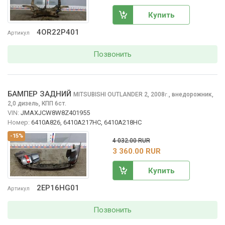
Купить
4OR22P401
Артикул
Позвонить
БАМПЕР ЗАДНИЙ
MITSUBISHI OUTLANDER
2, 2008
,
внедорожник,
г.
2,0 дизель, КПП 6ст.
VIN:
JMAXJCW8W8Z401955
Номер:
6410A826, 6410A217HC, 6410A218HC
-15%
4 032.00 RUR
3 360.00 RUR
Купить
2EP16HG01
Артикул
Позвонить