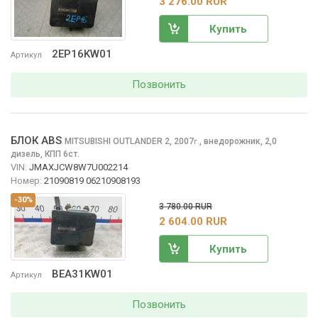
3 276.00 RUR
Купить
2EP16KW01
Артикул
Позвонить
БЛОК ABS
MITSUBISHI OUTLANDER
2, 2007
,
внедорожник, 2,0
г.
дизель, КПП 6ст.
VIN:
JMAXJCW8W7U002214
Номер:
21090819 06210908193
-30%
3 780.00 RUR
2 604.00 RUR
Купить
BEA31KW01
Артикул
Позвонить