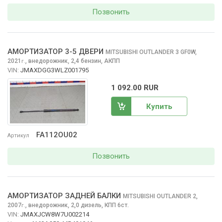
Позвонить
АМОРТИЗАТОР 3-5 ДВЕРИ
MITSUBISHI OUTLANDER
3 GF0W,
2021
,
внедорожник, 2,4 бензин, АКПП
г.
VIN:
JMAXDGG3WLZ001795
1 092.00 RUR
Купить
FA112OU02
Артикул
Позвонить
АМОРТИЗАТОР ЗАДНЕЙ БАЛКИ
MITSUBISHI OUTLANDER
2,
2007
,
внедорожник, 2,0 дизель, КПП 6ст.
г.
VIN:
JMAXJCW8W7U002214