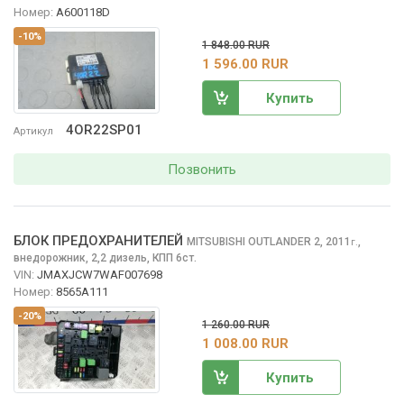
Номер:
A600118D
-10%
1 848.00 RUR
1 596.00 RUR
Купить
4OR22SP01
Артикул
Позвонить
БЛОК ПРЕДОХРАНИТЕЛЕЙ
MITSUBISHI OUTLANDER
2, 2011
,
г.
внедорожник, 2,2 дизель, КПП 6ст.
VIN:
JMAXJCW7WAF007698
Номер:
8565A111
-20%
1 260.00 RUR
1 008.00 RUR
Купить