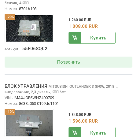
бензин, АКПП
Номер:
8701A103
-20%
1 260.00 RUR
1 008.00 RUR
Купить
55F06SQ02
Артикул
Позвонить
БЛОК УПРАВЛЕНИЯ
MITSUBISHI OUTLANDER
3 GF0W, 2018
,
г.
внедорожник, 2,3 дизель, КПП 6ст.
VIN:
JMAXJGF6WHZ400709
Номер:
8638a053 0199dc1101
-10%
1 848.00 RUR
1 596.00 RUR
Купить