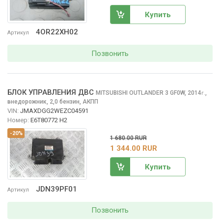
Купить
4OR22XH02
Артикул
Позвонить
БЛОК УПРАВЛЕНИЯ ДВС
MITSUBISHI OUTLANDER
3 GF0W, 2014
,
г.
внедорожник, 2,0 бензин, АКПП
VIN:
JMAXDGG2WEZC04591
Номер:
E6T80772 H2
-20%
1 680.00 RUR
1 344.00 RUR
Купить
JDN39PF01
Артикул
Позвонить