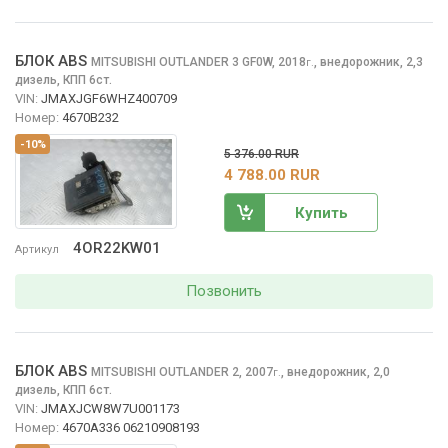
БЛОК ABS
MITSUBISHI OUTLANDER
3 GF0W, 2018
,
внедорожник, 2,3
г.
дизель, КПП 6ст.
VIN:
JMAXJGF6WHZ400709
Номер:
4670B232
-10%
5 376.00 RUR
4 788.00 RUR
Купить
4OR22KW01
Артикул
Позвонить
БЛОК ABS
MITSUBISHI OUTLANDER
2, 2007
,
внедорожник, 2,0
г.
дизель, КПП 6ст.
VIN:
JMAXJCW8W7U001173
Номер:
4670A336 06210908193