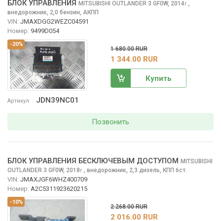
БЛОК УПРАВЛЕНИЯ
MITSUBISHI OUTLANDER
3 GF0W, 2014
,
г.
внедорожник, 2,0 бензин, АКПП
VIN:
JMAXDGG2WEZC04591
Номер:
9499D054
-20%
1 680.00 RUR
1 344.00 RUR
Купить
JDN39NC01
Артикул
Позвонить
БЛОК УПРАВЛЕНИЯ БЕСКЛЮЧЕВЫМ ДОСТУПОМ
MITSUBISHI
OUTLANDER
3 GF0W, 2018
,
внедорожник, 2,3 дизель, КПП 6ст.
г.
VIN:
JMAXJGF6WHZ400709
Номер:
A2C5311923620215
-10%
2 268.00 RUR
2 016.00 RUR