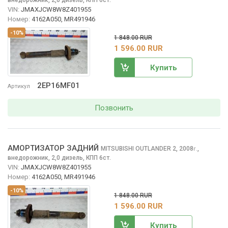
VIN:
JMAXJCW8W8Z401955
Номер:
4162A050, MR491946
-10%
1 848.00 RUR
1 596.00 RUR
Купить
2EP16MF01
Артикул
Позвонить
АМОРТИЗАТОР ЗАДНИЙ
MITSUBISHI OUTLANDER
2, 2008
,
г.
внедорожник, 2,0 дизель, КПП 6ст.
VIN:
JMAXJCW8W8Z401955
Номер:
4162A050, MR491946
-10%
1 848.00 RUR
1 596.00 RUR
Купить