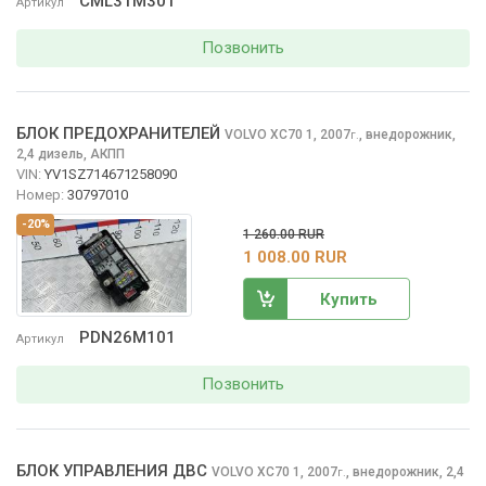
CML31M301
Артикул
Позвонить
БЛОК ПРЕДОХРАНИТЕЛЕЙ
VOLVO XC70
1, 2007
,
внедорожник,
г.
2,4 дизель, АКПП
VIN:
YV1SZ714671258090
Номер:
30797010
-20%
1 260.00 RUR
1 008.00 RUR
Купить
PDN26M101
Артикул
Позвонить
БЛОК УПРАВЛЕНИЯ ДВС
VOLVO XC70
1, 2007
,
внедорожник, 2,4
г.