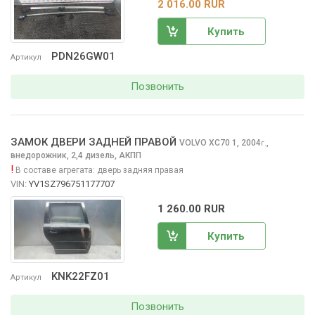
2 016.00 RUR
Купить
PDN26GW01
Артикул
Позвонить
ЗАМОК ДВЕРИ ЗАДНЕЙ ПРАВОЙ
VOLVO XC70
1, 2004
,
г.
внедорожник, 2,4 дизель, АКПП
!
В составе агрегата:
дверь задняя правая
VIN:
YV1SZ796751177707
1 260.00 RUR
Купить
KNK22FZ01
Артикул
Позвонить