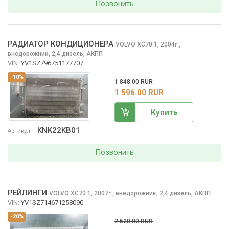
Позвонить
РАДИАТОР КОНДИЦИОНЕРА
VOLVO XC70
1, 2004
,
г.
внедорожник, 2,4 дизель, АКПП
VIN:
YV1SZ796751177707
-10%
1 848.00 RUR
1 596.00 RUR
Купить
KNK22KB01
Артикул
Позвонить
РЕЙЛИНГИ
VOLVO XC70
1, 2007
,
внедорожник, 2,4 дизель, АКПП
г.
VIN:
YV1SZ714671258090
-20%
2 520.00 RUR