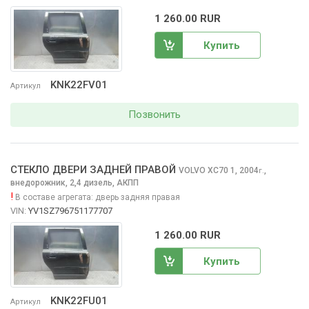
1 260.00 RUR
Купить
KNK22FV01
Артикул
Позвонить
СТЕКЛО ДВЕРИ ЗАДНЕЙ ПРАВОЙ
VOLVO XC70
1, 2004
,
г.
внедорожник, 2,4 дизель, АКПП
!
В составе агрегата:
дверь задняя правая
VIN:
YV1SZ796751177707
1 260.00 RUR
Купить
KNK22FU01
Артикул