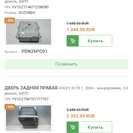
дизель, АКПП
VIN:
YV1SZ714671258090
Номер:
30729826
-20%
1 680.00 RUR
1 344.00 RUR
Купить
PDN26PC01
Артикул
Позвонить
ДВЕРЬ ЗАДНЯЯ ПРАВАЯ
VOLVO XC70
1, 2004
,
внедорожник, 2,4
г.
дизель, АКПП
VIN:
YV1SZ796751177707
-10%
2 688.00 RUR
2 352.00 RUR
Купить