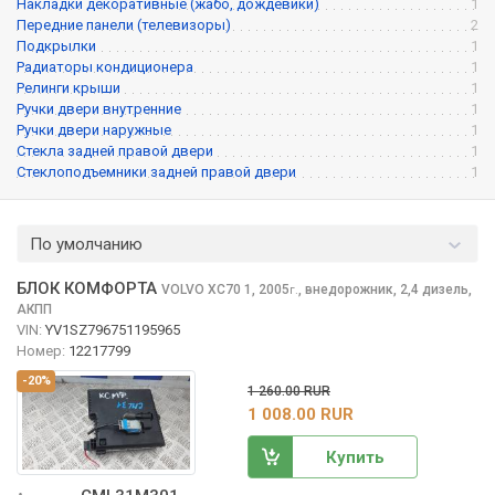
Накладки декоративные (жабо, дождевики)
1
Передние панели (телевизоры)
2
Подкрылки
1
Радиаторы кондиционера
1
Релинги крыши
1
Ручки двери внутренние
1
Ручки двери наружные
1
Стекла задней правой двери
1
Стеклоподъемники задней правой двери
1
По умолчанию
БЛОК КОМФОРТА
VOLVO XC70
1, 2005
,
внедорожник, 2,4 дизель,
г.
АКПП
VIN:
YV1SZ796751195965
Номер:
12217799
-20%
1 260.00 RUR
1 008.00 RUR
Купить