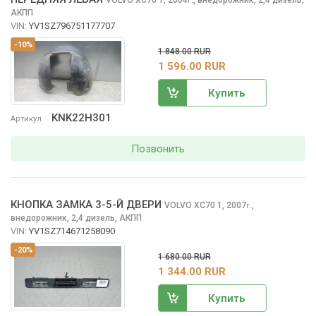
г.
АКПП
VIN:
YV1SZ796751177707
-10%
1 848.00 RUR
1 596.00 RUR
Купить
KNK22H301
Артикул
Позвонить
КНОПКА ЗАМКА 3-5-Й ДВЕРИ
VOLVO XC70
1, 2007
,
г.
внедорожник, 2,4 дизель, АКПП
VIN:
YV1SZ714671258090
-20%
1 680.00 RUR
1 344.00 RUR
Купить