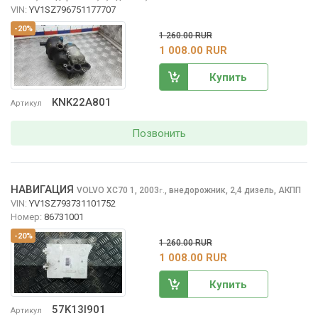
VIN:
YV1SZ796751177707
-20%
1 260.00 RUR
1 008.00 RUR
Купить
KNK22A801
Артикул
Позвонить
НАВИГАЦИЯ
VOLVO XC70
1, 2003
,
внедорожник, 2,4 дизель, АКПП
г.
VIN:
YV1SZ793731101752
Номер:
86731001
-20%
1 260.00 RUR
1 008.00 RUR
Купить
57K13I901
Артикул