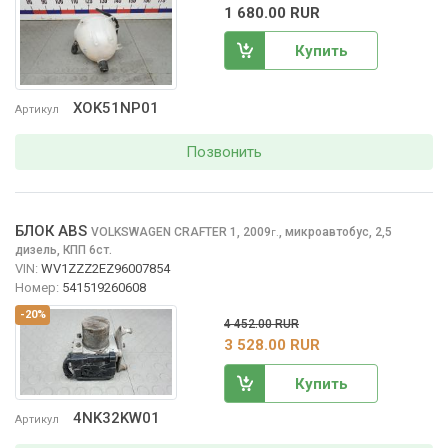
1 680.00 RUR
Купить
XOK51NP01
Артикул
Позвонить
БЛОК ABS
VOLKSWAGEN CRAFTER
1, 2009
,
микроавтобус, 2,5
г.
дизель, КПП 6ст.
VIN:
WV1ZZZ2EZ96007854
Номер:
541519260608
-20%
4 452.00 RUR
3 528.00 RUR
Купить
4NK32KW01
Артикул