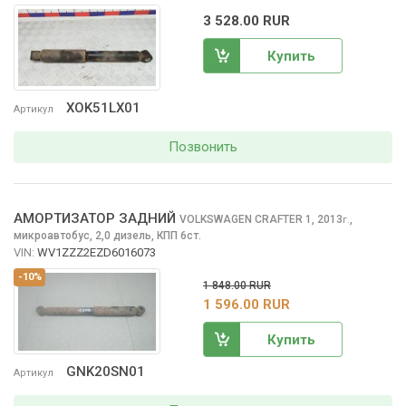
3 528.00 RUR
Купить
XOK51LX01
Артикул
Позвонить
АМОРТИЗАТОР ЗАДНИЙ
VOLKSWAGEN CRAFTER
1, 2013
,
г.
микроавтобус, 2,0 дизель, КПП 6ст.
VIN:
WV1ZZZ2EZD6016073
-10%
1 848.00 RUR
1 596.00 RUR
Купить
GNK20SN01
Артикул