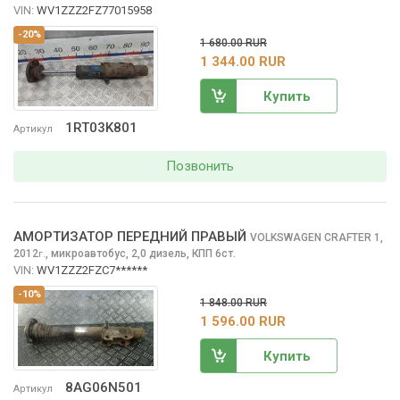
VIN:
WV1ZZZ2FZ77015958
-20%
1 680.00 RUR
1 344.00 RUR
Купить
1RT03K801
Артикул
Позвонить
АМОРТИЗАТОР ПЕРЕДНИЙ ПРАВЫЙ
VOLKSWAGEN CRAFTER
1,
2012
,
микроавтобус, 2,0 дизель, КПП 6ст.
г.
VIN:
WV1ZZZ2FZC7******
-10%
1 848.00 RUR
1 596.00 RUR
Купить
8AG06N501
Артикул