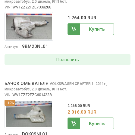
микроавтобус, 2,0 дизель, КПП 6ст.
VIN:
WV1ZZZ2FZE7008288
1 764.00 RUR
Купить
9BM20NL01
Артикул
Позвонить
БАЧОК ОМЫВАТЕЛЯ
VOLKSWAGEN CRAFTER
1, 2011
,
г.
микроавтобус, 2,0 дизель, КПП 6ст.
VIN:
WV1ZZZ2EZC6014228
-10%
2 268.00 RUR
2 016.00 RUR
Купить
DOK09NL01
Артикул