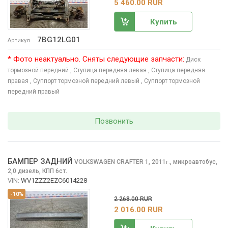
5 460.00 RUR
Купить
7BG12LG01
Артикул
* Фото неактуально. Сняты следующие запчасти:
Диск
тормозной передний
, Ступица передняя левая
, Ступица передняя
правая
, Суппорт тормозной передний левый
, Суппорт тормозной
передний правый
Позвонить
БАМПЕР ЗАДНИЙ
VOLKSWAGEN CRAFTER
1, 2011
,
микроавтобус,
г.
2,0 дизель, КПП 6ст.
VIN:
WV1ZZZ2EZC6014228
-10%
2 268.00 RUR
2 016.00 RUR