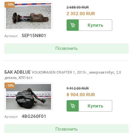
-10%
2 688.00 RUR
2 352.00 RUR
Купить
5EP15N801
Артикул
Позвонить
БАК ADBLUE
VOLKSWAGEN CRAFTER
1, 2015
,
микроавтобус, 2,0
г.
дизель, КПП 6ст.
-10%
9 912.00 RUR
8 904.00 RUR
Купить
4BG260F01
Артикул
Позвонить