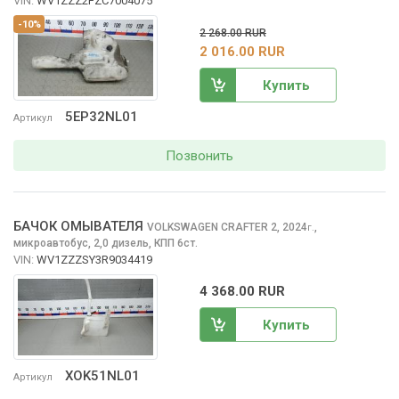
VIN:
WV1ZZZ2FZC7004075
-10%
2 268.00 RUR
2 016.00 RUR
Купить
5EP32NL01
Артикул
Позвонить
БАЧОК ОМЫВАТЕЛЯ
VOLKSWAGEN CRAFTER
2, 2024
,
г.
микроавтобус, 2,0 дизель, КПП 6ст.
VIN:
WV1ZZZSY3R9034419
4 368.00 RUR
Купить
XOK51NL01
Артикул