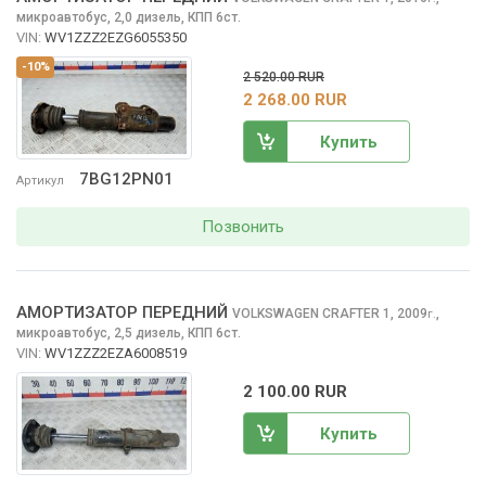
микроавтобус, 2,0 дизель, КПП 6ст.
VIN:
WV1ZZZ2EZG6055350
-10%
2 520.00 RUR
2 268.00 RUR
Купить
7BG12PN01
Артикул
Позвонить
АМОРТИЗАТОР ПЕРЕДНИЙ
VOLKSWAGEN CRAFTER
1, 2009
,
г.
микроавтобус, 2,5 дизель, КПП 6ст.
VIN:
WV1ZZZ2EZA6008519
2 100.00 RUR
Купить