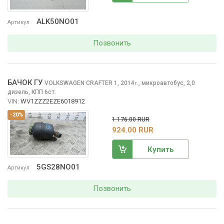
ALK50NO01
Артикул
Позвонить
БАЧОК ГУ
VOLKSWAGEN CRAFTER
1, 2014
,
микроавтобус, 2,0
г.
дизель, КПП 6ст.
VIN:
WV1ZZZ2EZE6018912
-20%
1 176.00 RUR
924.00 RUR
Купить
5GS28NO01
Артикул
Позвонить