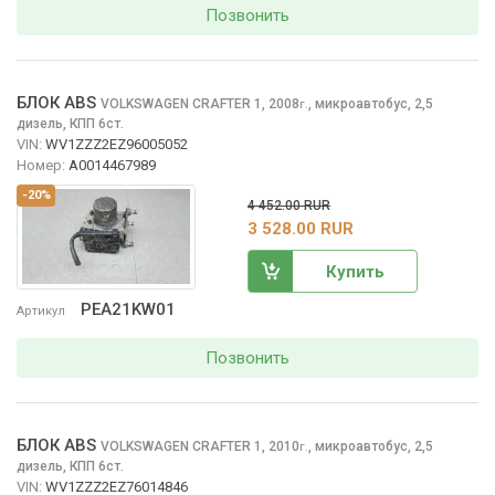
Позвонить
БЛОК ABS
VOLKSWAGEN CRAFTER
1, 2008
,
микроавтобус, 2,5
г.
дизель, КПП 6ст.
VIN:
WV1ZZZ2EZ96005052
Номер:
A0014467989
-20%
4 452.00 RUR
3 528.00 RUR
Купить
PEA21KW01
Артикул
Позвонить
БЛОК ABS
VOLKSWAGEN CRAFTER
1, 2010
,
микроавтобус, 2,5
г.
дизель, КПП 6ст.
VIN:
WV1ZZZ2EZ76014846