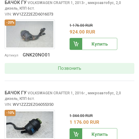
БАЧОК ГУ
VOLKSWAGEN CRAFTER
1, 2013
,
микроавтобус, 2,0
г.
дизель, КПП 6ст.
VIN:
WV1ZZZ2EZD6016073
-20%
1 176.00 RUR
924.00 RUR
Купить
GNK20NO01
Артикул
Позвонить
БАЧОК ГУ
VOLKSWAGEN CRAFTER
1, 2016
,
микроавтобус, 2,0
г.
дизель, КПП 6ст.
VIN:
WV1ZZZ2EZG6055350
-10%
1 344.00 RUR
1 176.00 RUR
Купить