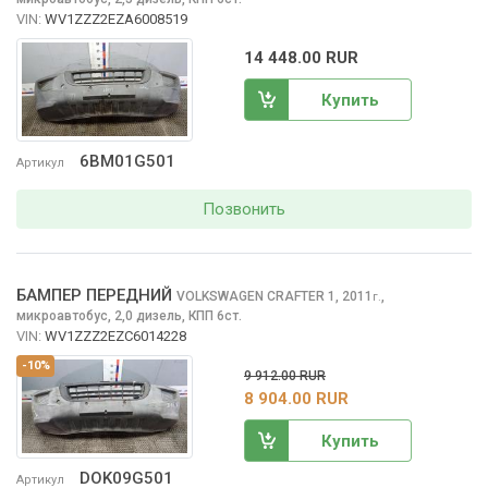
VIN:
WV1ZZZ2EZA6008519
14 448.00 RUR
Купить
6BM01G501
Артикул
Позвонить
БАМПЕР ПЕРЕДНИЙ
VOLKSWAGEN CRAFTER
1, 2011
,
г.
микроавтобус, 2,0 дизель, КПП 6ст.
VIN:
WV1ZZZ2EZC6014228
-10%
9 912.00 RUR
8 904.00 RUR
Купить
DOK09G501
Артикул