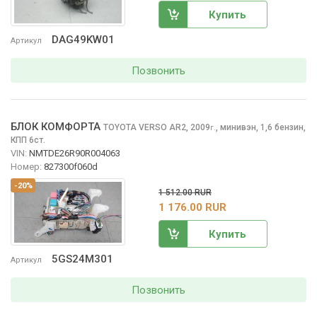
Купить
DAG49KW01
Артикул
Позвонить
БЛОК КОМФОРТА
TOYOTA VERSO
AR2, 2009
,
минивэн, 1,6 бензин,
г.
КПП 6ст.
VIN:
NMTDE26R90R004063
Номер:
827300f060d
-20%
1 512.00 RUR
1 176.00 RUR
Купить
5GS24M301
Артикул
Позвонить