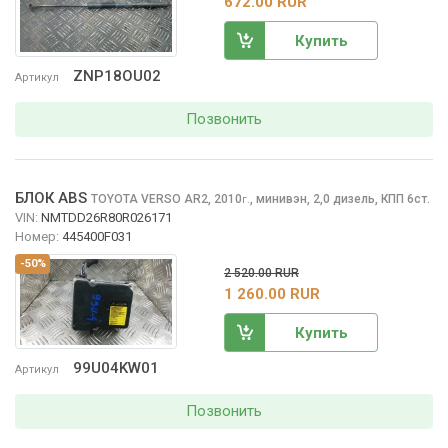
672.00 RUR
Купить
ZNP18OU02
Артикул
Позвонить
БЛОК ABS
TOYOTA VERSO
AR2, 2010
,
минивэн, 2,0 дизель, КПП 6ст.
г.
VIN:
NMTDD26R80R026171
Номер:
445400F031
-50%
2 520.00 RUR
1 260.00 RUR
Купить
99U04KW01
Артикул
Позвонить