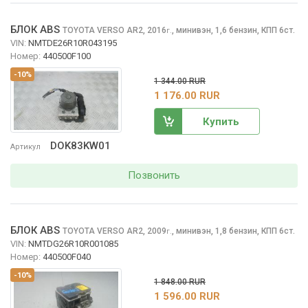
БЛОК ABS
TOYOTA VERSO
AR2, 2016
,
минивэн, 1,6 бензин, КПП 6ст.
г.
VIN:
NMTDE26R10R043195
Номер:
440500F100
-10%
1 344.00 RUR
1 176.00 RUR
Купить
DOK83KW01
Артикул
Позвонить
БЛОК ABS
TOYOTA VERSO
AR2, 2009
,
минивэн, 1,8 бензин, КПП 6ст.
г.
VIN:
NMTDG26R10R001085
Номер:
440500F040
-10%
1 848.00 RUR
1 596.00 RUR