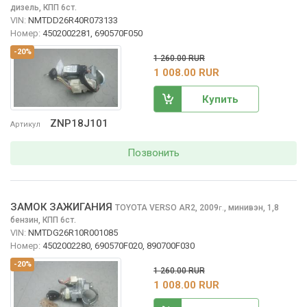
дизель, КПП 6ст.
VIN:
NMTDD26R40R073133
Номер:
4502002281, 690570F050
-20%
1 260.00 RUR
1 008.00 RUR
Купить
ZNP18J101
Артикул
Позвонить
ЗАМОК ЗАЖИГАНИЯ
TOYOTA VERSO
AR2, 2009
,
минивэн, 1,8
г.
бензин, КПП 6ст.
VIN:
NMTDG26R10R001085
Номер:
4502002280, 690570F020, 890700F030
-20%
1 260.00 RUR
1 008.00 RUR