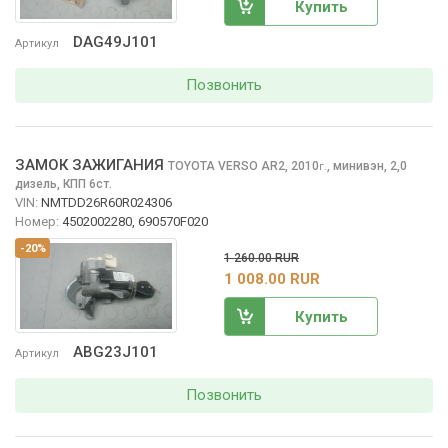
Купить
DAG49J101
Артикул
Позвонить
ЗАМОК ЗАЖИГАНИЯ
TOYOTA VERSO
AR2, 2010
,
минивэн, 2,0
г.
дизель, КПП 6ст.
VIN:
NMTDD26R60R024306
Номер:
4502002280, 690570F020
-20%
1 260.00 RUR
1 008.00 RUR
Купить
ABG23J101
Артикул
Позвонить