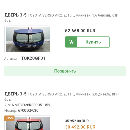
ДВЕРЬ 3-5
TOYOTA VERSO
AR2, 2015
,
минивэн, 1,6 бензин, КПП
г.
5ст.
52 668.00 RUR
Купить
TOK20GF01
Артикул
Позвонить
ДВЕРЬ 3-5
TOYOTA VERSO
AR2, 2011
,
минивэн, 2,0 дизель, КПП
г.
6ст.
VIN:
NMTDD26R80R051359
Номер:
670050F030
-15%
35 952.00 RUR
30 492.00 RUR