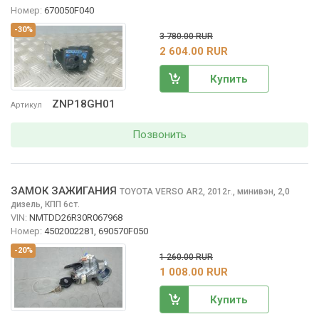
Номер:
670050F040
-30%
3 780.00 RUR
2 604.00 RUR
Купить
ZNP18GH01
Артикул
Позвонить
ЗАМОК ЗАЖИГАНИЯ
TOYOTA VERSO
AR2, 2012
,
минивэн, 2,0
г.
дизель, КПП 6ст.
VIN:
NMTDD26R30R067968
Номер:
4502002281, 690570F050
-20%
1 260.00 RUR
1 008.00 RUR
Купить