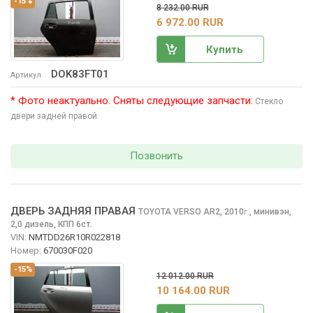
-15%
8 232.00 RUR
6 972.00 RUR
Купить
DOK83FT01
Артикул
* Фото неактуально. Сняты следующие запчасти:
Стекло
двери задней правой
Позвонить
ДВЕРЬ ЗАДНЯЯ ПРАВАЯ
TOYOTA VERSO
AR2, 2010
,
минивэн,
г.
2,0 дизель, КПП 6ст.
VIN:
NMTDD26R10R022818
Номер:
670030F020
-15%
12 012.00 RUR
10 164.00 RUR