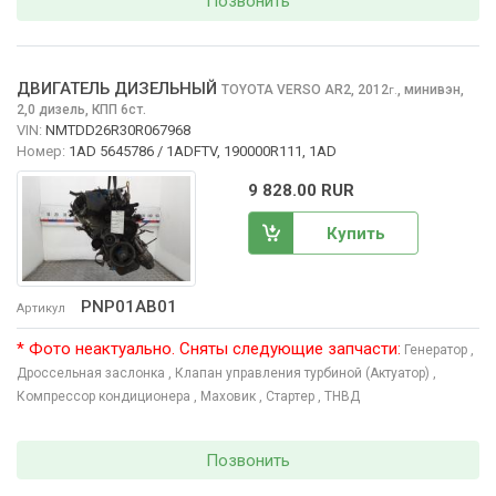
Позвонить
ДВИГАТЕЛЬ ДИЗЕЛЬНЫЙ
TOYOTA VERSO
AR2, 2012
,
минивэн,
г.
2,0 дизель, КПП 6ст.
VIN:
NMTDD26R30R067968
Номер:
1AD 5645786 / 1ADFTV, 190000R111, 1AD
9 828.00 RUR
Купить
PNP01AB01
Артикул
* Фото неактуально. Сняты следующие запчасти:
Генератор
,
Дроссельная заслонка
, Клапан управления турбиной (Актуатор)
,
Компрессор кондиционера
, Маховик
, Стартер
, ТНВД
Позвонить