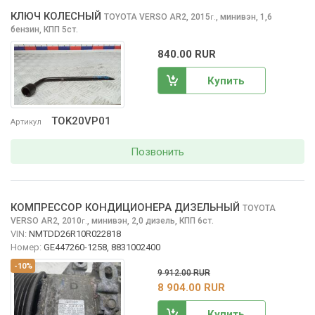
КЛЮЧ КОЛЕСНЫЙ
TOYOTA VERSO
AR2, 2015
,
минивэн, 1,6
г.
бензин, КПП 5ст.
840.00 RUR
Купить
TOK20VP01
Артикул
Позвонить
КОМПРЕССОР КОНДИЦИОНЕРА ДИЗЕЛЬНЫЙ
TOYOTA
VERSO
AR2, 2010
,
минивэн, 2,0 дизель, КПП 6ст.
г.
VIN:
NMTDD26R10R022818
Номер:
GE447260-1258, 8831002400
-10%
9 912.00 RUR
8 904.00 RUR
Купить