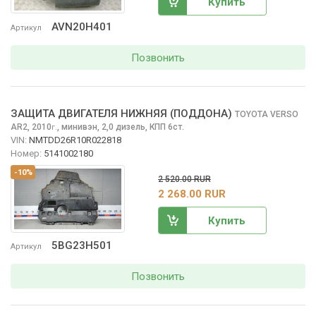
Купить
AVN20H401
Артикул
Позвонить
ЗАЩИТА ДВИГАТЕЛЯ НИЖНЯЯ (ПОДДОНА)
TOYOTA VERSO
AR2, 2010
,
минивэн, 2,0 дизель, КПП 6ст.
г.
VIN:
NMTDD26R10R022818
Номер:
5141002180
-10%
2 520.00 RUR
2 268.00 RUR
Купить
5BG23H501
Артикул
Позвонить