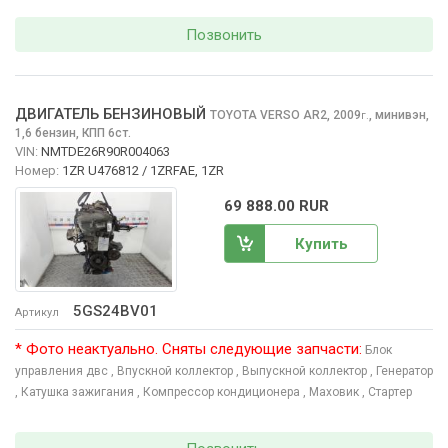
Позвонить
ДВИГАТЕЛЬ БЕНЗИНОВЫЙ
TOYOTA VERSO
AR2, 2009
,
минивэн,
г.
1,6 бензин, КПП 6ст.
VIN:
NMTDE26R90R004063
Номер:
1ZR U476812 / 1ZRFAE, 1ZR
69 888.00 RUR
Купить
5GS24BV01
Артикул
* Фото неактуально. Сняты следующие запчасти:
Блок
управления двс
, Впускной коллектор
, Выпускной коллектор
, Генератор
, Катушка зажигания
, Компрессор кондиционера
, Маховик
, Стартер