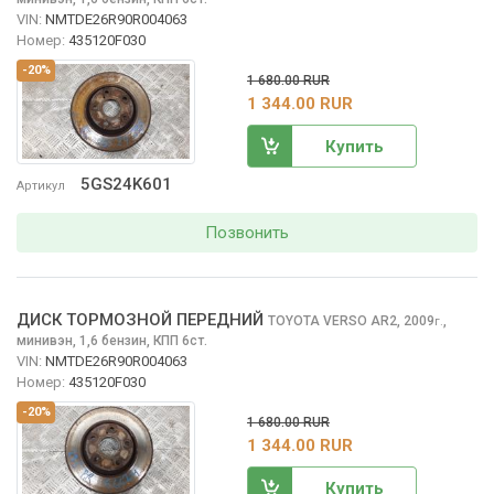
VIN:
NMTDE26R90R004063
Номер:
435120F030
-20%
1 680.00 RUR
1 344.00 RUR
Купить
5GS24K601
Артикул
Позвонить
ДИСК ТОРМОЗНОЙ ПЕРЕДНИЙ
TOYOTA VERSO
AR2, 2009
,
г.
минивэн, 1,6 бензин, КПП 6ст.
VIN:
NMTDE26R90R004063
Номер:
435120F030
-20%
1 680.00 RUR
1 344.00 RUR
Купить