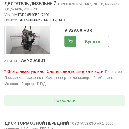
ДВИГАТЕЛЬ ДИЗЕЛЬНЫЙ
TOYOTA VERSO
AR2, 2011
,
минивэн,
г.
2,0 дизель, КПП 6ст.
VIN:
NMTDD26R40R047101
Номер:
1AD 5585862 / 1ADFTV, 1AD
9 828.00 RUR
Купить
AVN20AB01
Артикул
* Фото неактуально. Сняты следующие запчасти:
Генератор
,
Дроссельная заслонка
, Компрессор кондиционера
, Лямбда-зонд
,
Маховик
, Стартер
, ТНВД
Позвонить
ДИСК ТОРМОЗНОЙ ПЕРЕДНИЙ
TOYOTA VERSO
AR2, 2009
,
г.
минивэн, 1,6 бензин, КПП 6ст.