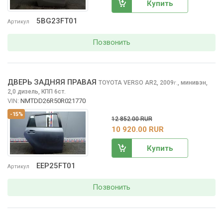
Купить
5BG23FT01
Артикул
Позвонить
ДВЕРЬ ЗАДНЯЯ ПРАВАЯ
TOYOTA VERSO
AR2, 2009
,
минивэн,
г.
2,0 дизель, КПП 6ст.
VIN:
NMTDD26R50R021770
-15%
12 852.00 RUR
10 920.00 RUR
Купить
EEP25FT01
Артикул
Позвонить