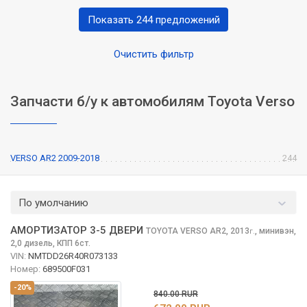
Показать 244 предложений
Очистить фильтр
Запчасти б/у к автомобилям Toyota Verso
VERSO AR2 2009-2018
244
По умолчанию
АМОРТИЗАТОР 3-5 ДВЕРИ
TOYOTA VERSO
AR2, 2013
,
минивэн,
г.
2,0 дизель, КПП 6ст.
VIN:
NMTDD26R40R073133
Номер:
689500F031
-20%
840.00 RUR