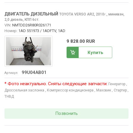
ДВИГАТЕЛЬ ДИЗЕЛЬНЫЙ
TOYOTA VERSO
AR2, 2010
,
минивэн,
г.
2,0 дизель, КПП 6ст.
VIN:
NMTDD26R80R026171
Номер:
1AD 551973 / 1ADFTV, 1AD
9 828.00 RUR
Купить
99U04AB01
Артикул
* Фото неактуально. Сняты следующие запчасти:
Генератор
,
Дроссельная заслонка
, Компрессор кондиционера
, Маховик
, Стартер
,
ТНВД
Позвонить