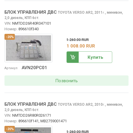
БЛОК УПРАВЛЕНИЯ ДВС
TOYOTA VERSO
AR2, 2011
,
минивэн,
г.
2,0 дизель, КПП 6ст.
VIN:
NMTDD26R40R047101
Номер:
896610f340
-20%
1 260.00 RUR
1 008.00 RUR
Купить
AVN20PC01
Артикул
Позвонить
БЛОК УПРАВЛЕНИЯ ДВС
TOYOTA VERSO
AR2, 2010
,
минивэн,
г.
2,0 дизель, КПП 6ст.
VIN:
NMTDD26R80R026171
Номер:
896610f141, MB2759001471
-20%
1 260.00 RUR