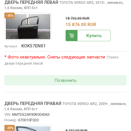
ДВЕРЬ ПЕРЕДНЯЯ ЛЕВАЯ
TOYOTA VERSO
AR2, 2010
,
минивэн,
г.
1,6 бензин, КПП 5ст.
-15%
18 732.00 RUR
15 876.00 RUR
Купить
KOK57EN01
Артикул
* Фото неактуально. Сняты следующие запчасти:
Стекло
двери передней левой
Позвонить
ДВЕРЬ ПЕРЕДНЯЯ ПРАВАЯ
TOYOTA VERSO
AR2, 2009
,
минивэн,
г.
1,6 бензин, КПП 6ст.
VIN:
NMTDE26R90R004063
Номер:
670010F020
-20%
8 232.00 RUR