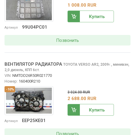
1 008.00 RUR
Купить
99U04PC01
Артикул
Позвонить
ВЕНТИЛЯТОР РАДИАТОРА
TOYOTA VERSO
AR2, 2009
,
минивэн,
г.
2,0 дизель, КПП 6ст.
VIN:
NMTDD26R50R021770
Номер:
160400R210
-10%
3 024.00 RUR
2 688.00 RUR
Купить
EEP25KE01
Артикул
Позвонить