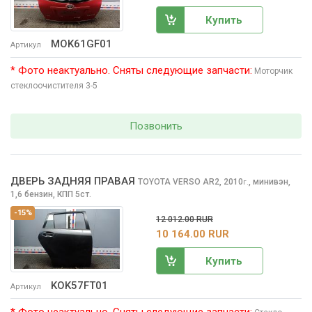
Купить
MOK61GF01
Артикул
* Фото неактуально. Сняты следующие запчасти:
Моторчик
стеклоочиcтителя 3-5
Позвонить
ДВЕРЬ ЗАДНЯЯ ПРАВАЯ
TOYOTA VERSO
AR2, 2010
,
минивэн,
г.
1,6 бензин, КПП 5ст.
-15%
12 012.00 RUR
10 164.00 RUR
Купить
KOK57FT01
Артикул
* Фото неактуально. Сняты следующие запчасти: