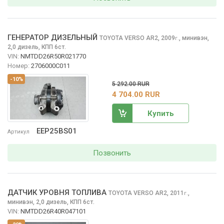
ГЕНЕРАТОР ДИЗЕЛЬНЫЙ
TOYOTA VERSO
AR2, 2009
,
минивэн,
г.
2,0 дизель, КПП 6ст.
VIN:
NMTDD26R50R021770
Номер:
2706000C011
-10%
5 292.00 RUR
4 704.00 RUR
Купить
EEP25BS01
Артикул
Позвонить
ДАТЧИК УРОВНЯ ТОПЛИВА
TOYOTA VERSO
AR2, 2011
,
г.
минивэн, 2,0 дизель, КПП 6ст.
VIN:
NMTDD26R40R047101