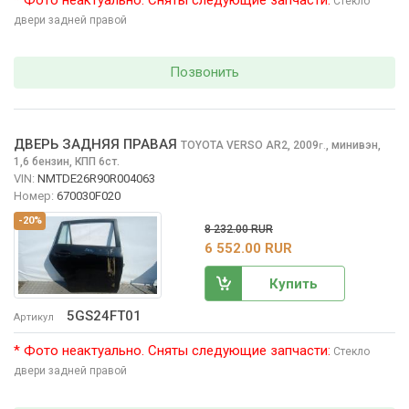
Стекло
двери задней правой
Позвонить
ДВЕРЬ ЗАДНЯЯ ПРАВАЯ
TOYOTA VERSO
AR2, 2009
,
минивэн,
г.
1,6 бензин, КПП 6ст.
VIN:
NMTDE26R90R004063
Номер:
670030F020
-20%
8 232.00 RUR
6 552.00 RUR
Купить
5GS24FT01
Артикул
* Фото неактуально. Сняты следующие запчасти:
Стекло
двери задней правой