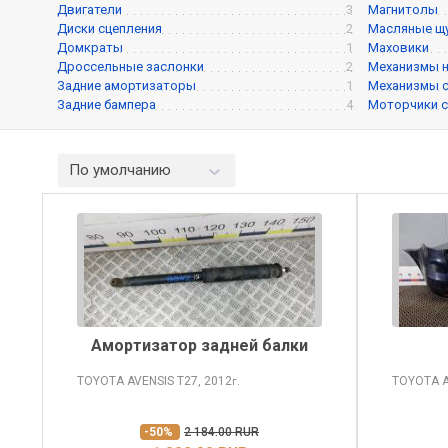
Двигатели
3
Магнитолы
Диски сцепления
2
Масляные щ
Домкраты
1
Маховики
Дроссельные заслонки
2
Механизмы 
Задние амортизаторы
1
Механизмы с
Задние бампера
4
Моторчики с
По умолчанию
Амортизатор задней балки
TOYOTA AVENSIS
T27, 2012
TOYOTA 
г.
-50%
2 184.00 RUR