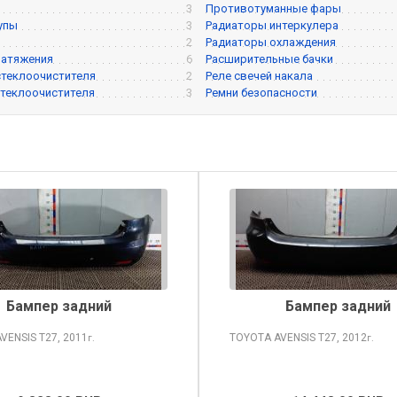
3
Противотуманные фары
упы
3
Радиаторы интеркулера
2
Радиаторы охлаждения
натяжения
6
Расширительные бачки
теклоочистителя
2
Реле свечей накала
теклоочистителя
3
Ремни безопасности
Бампер задний
Бампер задний
AVENSIS
T27, 2011
TOYOTA AVENSIS
T27, 2012
г.
г.