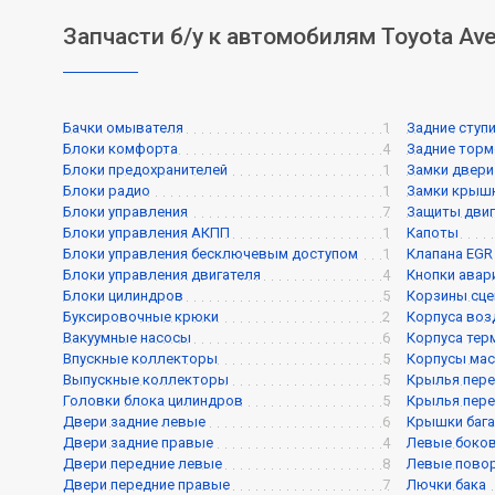
Запчасти б/у к автомобилям Toyota Ave
Бачки омывателя
1
Задние ступ
Блоки комфорта
4
Задние торм
Блоки предохранителей
1
Замки двери
Блоки радио
1
Замки крышк
Блоки управления
7
Защиты двиг
Блоки управления АКПП
1
Капоты
Блоки управления бесключевым доступом
1
Клапана EGR
Блоки управления двигателя
4
Кнопки авар
Блоки цилиндров
5
Корзины сце
Буксировочные крюки
2
Корпуса воз
Вакуумные насосы
6
Корпуса тер
Впускные коллекторы
5
Корпусы мас
Выпускные коллекторы
5
Крылья пере
Головки блока цилиндров
5
Крылья пере
Двери задние левые
6
Крышки баг
Двери задние правые
4
Левые боков
Двери передние левые
8
Левые пово
Двери передние правые
7
Лючки бака