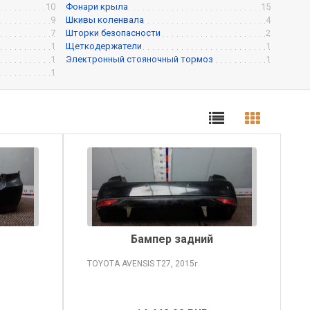
10
Фонари крыла
15
9
Шкивы коленвала
4
7
Шторки безопасности
2
1
Щеткодержатели
1
1
Электронный стояночный тормоз
1
1
Бампер задний
TOYOTA AVENSIS
T27, 2015
г.