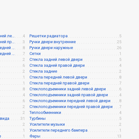
й ле...
4
Решетки радиатора
5
й пр...
3
Ручки двери внутренние
25
ней ...
8
Ручки двери наружные
26
ней ...
7
Сетки
1
2
Стекла задней левой двери
5
6
Стекла задней правой двери
4
2
Стекла задние
2
1
Стекла передней левой двери
8
1
Стекла передней правой двери
7
8
Стеклоподъемники задней левой двери
6
4
Стеклоподъемники задней правой двери
4
6
Стеклоподъемники передней левой двери
8
2
Стеклоподъемники передней правой двери
7
2
Теплообменники
4
 вида
31
Турбины
5
2
Усилители музыки
2
1
Усилители переднего бампера
1
е
1
Фары
13