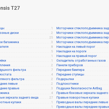
nsis T27
ицы
1
Моторчики стеклоподъемника задне
озные диски
2
Моторчики стеклоподъемника задне
25
Моторчики стеклоподъемника перед
и багажника
3
Моторчики стеклоподъемника перед
ателя
8
Накладки на левый порог
5
Накладки на пороги
1
Накладки на правый порог
ийки
1
Охладитель отработанных газов
пления
2
Панели приборов
душного фильтра
7
Передние бампера
мостата
4
Передние ступицы
ляного фильтра
2
Подкрылки
дние левые
2
Подлокотники
дние правые
3
Подушки безопасности AirBag
ажника
4
Правые боковые зеркала заднего
ые зеркала заднего вида
27
Правые поворотные кулаки
ротные кулаки
1
Приводные валы передние левые
1
Приводные валы передние правы