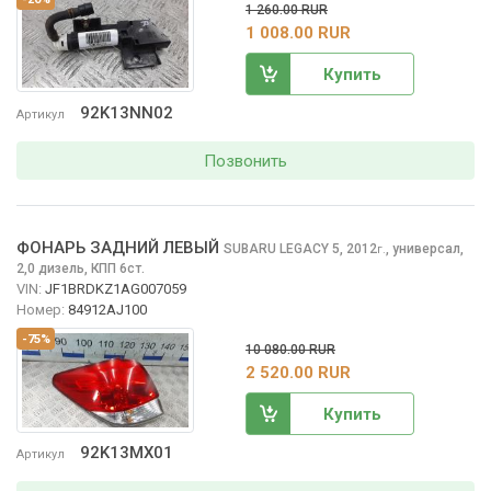
1 260.00 RUR
1 008.00 RUR
Купить
92K13NN02
Артикул
Позвонить
ФОНАРЬ ЗАДНИЙ ЛЕВЫЙ
SUBARU LEGACY
5, 2012
,
универсал,
г.
2,0 дизель, КПП 6ст.
VIN:
JF1BRDKZ1AG007059
Номер:
84912AJ100
-75%
10 080.00 RUR
2 520.00 RUR
Купить
92K13MX01
Артикул