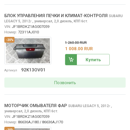
БЛОК УПРАВЛЕНИЯ ПЕЧКИ И КЛИМАТ-КОНТРОЛЯ
SUBARU
LEGACY
5, 2012
,
универсал, 2,0 дизель, КПП 6ст.
г.
VIN:
JF1BRDKZ1AG007059
Номер:
72311AJ010
-20%
1 260.00 RUR
1 008.00 RUR
Купить
92K13OV01
Артикул
Позвонить
МОТОРЧИК ОМЫВАТЕЛЯ ФАР
SUBARU LEGACY
5, 2012
,
г.
универсал, 2,0 дизель, КПП 6ст.
VIN:
JF1BRDKZ1AG007059
Номер:
86636AJ180 / 86636AJ170
-20%