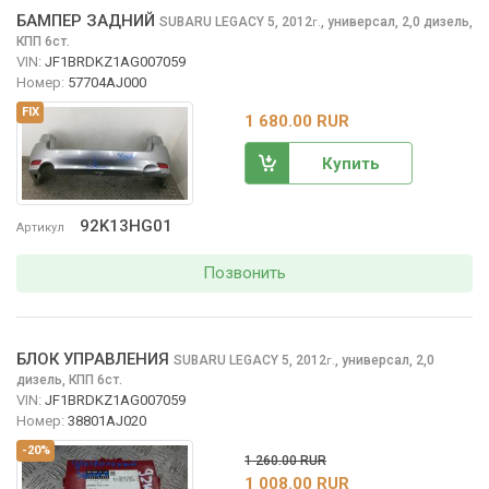
БАМПЕР ЗАДНИЙ
SUBARU LEGACY
5, 2012
,
универсал, 2,0 дизель,
г.
КПП 6ст.
VIN:
JF1BRDKZ1AG007059
Номер:
57704AJ000
FIX
1 680.00 RUR
Купить
92K13HG01
Артикул
Позвонить
БЛОК УПРАВЛЕНИЯ
SUBARU LEGACY
5, 2012
,
универсал, 2,0
г.
дизель, КПП 6ст.
VIN:
JF1BRDKZ1AG007059
Номер:
38801AJ020
-20%
1 260.00 RUR
1 008.00 RUR