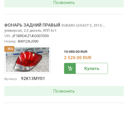
Позвонить
ФОНАРЬ ЗАДНИЙ ПРАВЫЙ
SUBARU LEGACY
5, 2012
,
г.
универсал, 2,0 дизель, КПП 6ст.
VIN:
JF1BRDKZ1AG007059
Номер:
84912AJ090
-75%
10 080.00 RUR
2 520.00 RUR
Купить
92K13MY01
Артикул
Позвонить