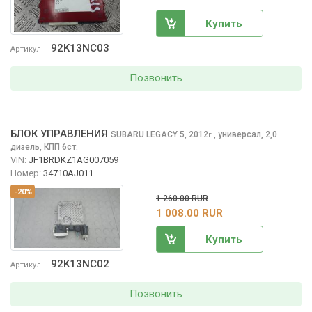
Купить
92K13NC03
Артикул
Позвонить
БЛОК УПРАВЛЕНИЯ
SUBARU LEGACY
5, 2012
,
универсал, 2,0
г.
дизель, КПП 6ст.
VIN:
JF1BRDKZ1AG007059
Номер:
34710AJ011
-20%
1 260.00 RUR
1 008.00 RUR
Купить
92K13NC02
Артикул
Позвонить