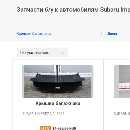
Запчасти б/у к автомобилям Subaru Imp
Крышки багажника
1
Шины
По умолчанию
Крышка багажника
SUBARU IMPREZA
2, 2006
SUBARU 
г.
-15%
14 532.00 RUR