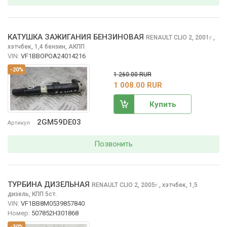
КАТУШКА ЗАЖИГАНИЯ БЕНЗИНОВАЯ
RENAULT CLIO
2, 2001
,
г.
хэтчбек, 1,4 бензин, АКПП
VIN:
VF1BBOPOA24014216
-20%
1 260.00 RUR
1 008.00 RUR
Купить
2GM59DE03
Артикул
Позвонить
ТУРБИНА ДИЗЕЛЬНАЯ
RENAULT CLIO
2, 2005
,
хэтчбек, 1,5
г.
дизель, КПП 5ст.
VIN:
VF1BB8M0539857840
Номер:
507852H301868
-30%