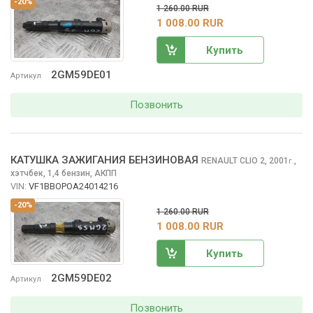
-20%
1 260.00 RUR
1 008.00 RUR
Купить
2GM59DE01
Артикул
Позвонить
КАТУШКА ЗАЖИГАНИЯ БЕНЗИНОВАЯ
RENAULT CLIO
2, 2001
,
г.
хэтчбек, 1,4 бензин, АКПП
VIN:
VF1BBOPOA24014216
-20%
1 260.00 RUR
1 008.00 RUR
Купить
2GM59DE02
Артикул
Позвонить