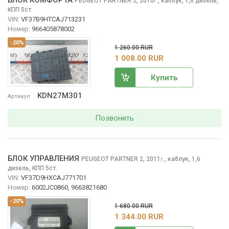
PEUGEOT PARTNER
2, 2010
,
каблук, 1,6 дизель,
г.
КПП 5ст.
VIN:
VF37B9HTCAJ713231
Номер:
966405878002
-20%
1 260.00 RUR
1 008.00 RUR
Купить
KDN27M301
Артикул
Позвонить
БЛОК УПРАВЛЕНИЯ
PEUGEOT PARTNER
2, 2011
,
каблук, 1,6
г.
дизель, КПП 5ст.
VIN:
VF37D9HXCAJ771701
Номер:
6002JC0860, 9663821680
-20%
1 680.00 RUR
1 344.00 RUR