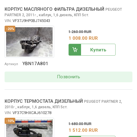
КОРПУС МАСЛЯНОГО ФИЛЬТРА ДИЗЕЛЬНЫЙ
PEUGEOT
PARTNER
2, 2011
,
каблук, 1,6 дизель, КПП 5ст.
г.
VIN:
VF37J9HP0BJ745043
-20%
1 260.00 RUR
1 008.00 RUR
Купить
YBN17A801
Артикул
Позвонить
КОРПУС ТЕРМОСТАТА ДИЗЕЛЬНЫЙ
PEUGEOT PARTNER
2,
2010
,
каблук, 1,6 дизель, КПП 5ст.
г.
VIN:
VF37C9HXCAJ610278
-10%
1 680.00 RUR
1 512.00 RUR