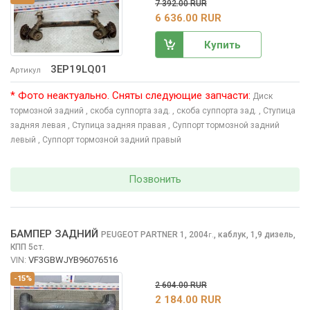
7 392.00 RUR
6 636.00 RUR
Купить
3EP19LQ01
Артикул
* Фото неактуально. Сняты следующие запчасти:
Диск
тормозной задний
, скоба суппорта зад.
, скоба суппорта зад.
, Ступица
задняя левая
, Ступица задняя правая
, Суппорт тормозной задний
левый
, Суппорт тормозной задний правый
Позвонить
БАМПЕР ЗАДНИЙ
PEUGEOT PARTNER
1, 2004
,
каблук, 1,9 дизель,
г.
КПП 5ст.
VIN:
VF3GBWJYB96076516
-15%
2 604.00 RUR
2 184.00 RUR