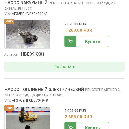
НАСОС ВАКУУМНЫЙ
PEUGEOT PARTNER
1, 2001
,
каблук, 2,0
г.
дизель, КПП 5ст.
VIN:
VF35BRHYF60481943
-50%
2 520.00 RUR
1 260.00 RUR
Купить
HBE09KX01
Артикул
Позвонить
НАСОС ТОПЛИВНЫЙ ЭЛЕКТРИЧЕСКИЙ
PEUGEOT PARTNER
2,
2013
,
каблук, 1,6 дизель, КПП 5ст.
г.
VIN:
VF37C9HF0DJ704949
-10%
3 024.00 RUR
2 688.00 RUR
Купить