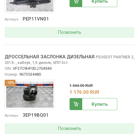
Купить
PEP11VN01
Артикул
Позвонить
ДРОССЕЛЬНАЯ ЗАСЛОНКА ДИЗЕЛЬНАЯ
PEUGEOT PARTNER
2,
2013
,
каблук, 1,6 дизель, КПП 5ст.
г.
VIN:
VF37C9HF0DJ704949
Номер:
9673534480
-10%
1 344.00 RUR
1 176.00 RUR
Купить
3EP19BQ01
Артикул
Позвонить