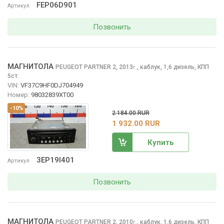
FEP06D901
Артикул
Позвонить
МАГНИТОЛА
PEUGEOT PARTNER
2, 2013
,
каблук, 1,6 дизель, КПП
г.
5ст.
VIN:
VF37C9HF0DJ704949
Номер:
98032839XT00
-10%
2 184.00 RUR
1 932.00 RUR
Купить
3EP19I401
Артикул
Позвонить
МАГНИТОЛА
PEUGEOT PARTNER
2, 2010
,
каблук, 1,6 дизель, КПП
г.