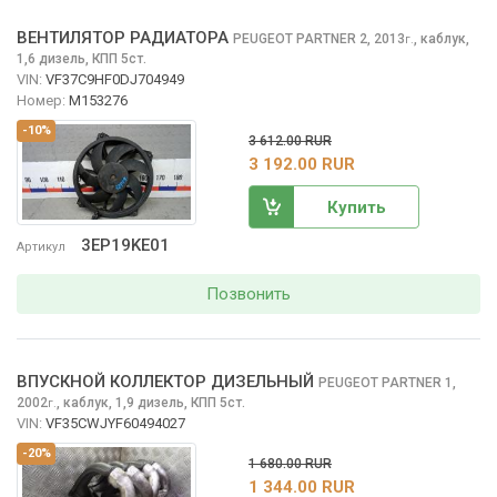
ВЕНТИЛЯТОР РАДИАТОРА
PEUGEOT PARTNER
2, 2013
,
каблук,
г.
1,6 дизель, КПП 5ст.
VIN:
VF37C9HF0DJ704949
Номер:
M153276
-10%
3 612.00 RUR
3 192.00 RUR
Купить
3EP19KE01
Артикул
Позвонить
ВПУСКНОЙ КОЛЛЕКТОР ДИЗЕЛЬНЫЙ
PEUGEOT PARTNER
1,
2002
,
каблук, 1,9 дизель, КПП 5ст.
г.
VIN:
VF35CWJYF60494027
-20%
1 680.00 RUR
1 344.00 RUR