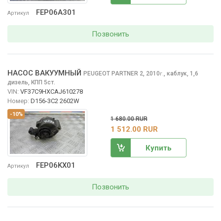
FEP06A301
Артикул
Позвонить
НАСОС ВАКУУМНЫЙ
PEUGEOT PARTNER
2, 2010
,
каблук, 1,6
г.
дизель, КПП 5ст.
VIN:
VF37C9HXCAJ610278
Номер:
D156-3C2 2602W
-10%
1 680.00 RUR
1 512.00 RUR
Купить
FEP06KX01
Артикул
Позвонить