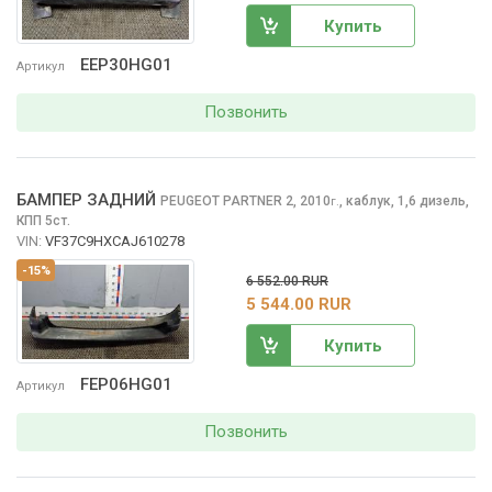
Купить
EEP30HG01
Артикул
Позвонить
БАМПЕР ЗАДНИЙ
PEUGEOT PARTNER
2, 2010
,
каблук, 1,6 дизель,
г.
КПП 5ст.
VIN:
VF37C9HXCAJ610278
-15%
6 552.00 RUR
5 544.00 RUR
Купить
FEP06HG01
Артикул
Позвонить