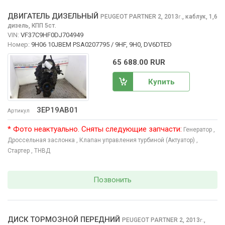
ДВИГАТЕЛЬ ДИЗЕЛЬНЫЙ
PEUGEOT PARTNER
2, 2013
,
каблук, 1,6
г.
дизель, КПП 5ст.
VIN:
VF37C9HF0DJ704949
Номер:
9H06 10JBEM PSA0207795 / 9HF, 9H0, DV6DTED
65 688.00 RUR
Купить
3EP19AB01
Артикул
* Фото неактуально. Сняты следующие запчасти:
Генератор
,
Дроссельная заслонка
, Клапан управления турбиной (Актуатор)
,
Стартер
, ТНВД
Позвонить
ДИСК ТОРМОЗНОЙ ПЕРЕДНИЙ
PEUGEOT PARTNER
2, 2013
,
г.