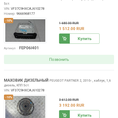
5ст.
VIN:
VF37C9HXCAJ610278
Номер:
9666968177
-10%
1 680.00 RUR
1 512.00 RUR
Купить
FEP06I401
Артикул
Позвонить
МАХОВИК ДИЗЕЛЬНЫЙ
PEUGEOT PARTNER
2, 2010
,
каблук, 1,6
г.
дизель, КПП 5ст.
VIN:
VF37C9HXCAJ610278
-10%
3 612.00 RUR
3 192.00 RUR
Купить