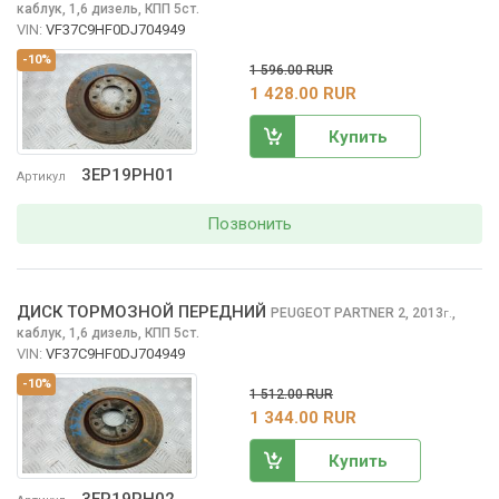
каблук, 1,6 дизель, КПП 5ст.
VIN:
VF37C9HF0DJ704949
-10%
1 596.00 RUR
1 428.00 RUR
Купить
3EP19PH01
Артикул
Позвонить
ДИСК ТОРМОЗНОЙ ПЕРЕДНИЙ
PEUGEOT PARTNER
2, 2013
,
г.
каблук, 1,6 дизель, КПП 5ст.
VIN:
VF37C9HF0DJ704949
-10%
1 512.00 RUR
1 344.00 RUR
Купить