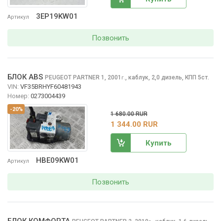
3EP19KW01
Артикул
Позвонить
БЛОК ABS
PEUGEOT PARTNER
1, 2001
,
каблук, 2,0 дизель, КПП 5ст.
г.
VIN:
VF35BRHYF60481943
Номер:
0273004439
-20%
1 680.00 RUR
1 344.00 RUR
Купить
HBE09KW01
Артикул
Позвонить
БЛОК КОМФОРТА