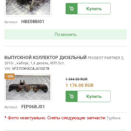
Купить
HBE08BI01
Артикул
Позвонить
ВЫПУСКНОЙ КОЛЛЕКТОР ДИЗЕЛЬНЫЙ
PEUGEOT PARTNER
2,
2010
,
каблук, 1,6 дизель, КПП 5ст.
г.
VIN:
VF37C9HXCAJ610278
-10%
1 344.00 RUR
1 176.00 RUR
Купить
FEP06BJ01
Артикул
* Фото неактуально. Сняты следующие запчасти:
Турбина