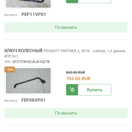
PEP11VP01
Артикул
Позвонить
КЛЮЧ КОЛЕСНЫЙ
PEUGEOT PARTNER
2, 2010
,
каблук, 1,6 дизель,
г.
КПП 5ст.
VIN:
VF37C9HXCAJ610278
-10%
840.00 RUR
756.00 RUR
Купить
FEP06VP01
Артикул
Позвонить