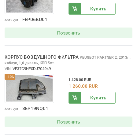
Купить
FEP06BU01
Артикул
Позвонить
КОРПУС ВОЗДУШНОГО ФИЛЬТРА
PEUGEOT PARTNER
2, 2013
,
г.
каблук, 1,6 дизель, КПП 5ст.
VIN:
VF37C9HF0DJ704949
-10%
1 428.00 RUR
1 260.00 RUR
Купить
3EP19NQ01
Артикул
Позвонить