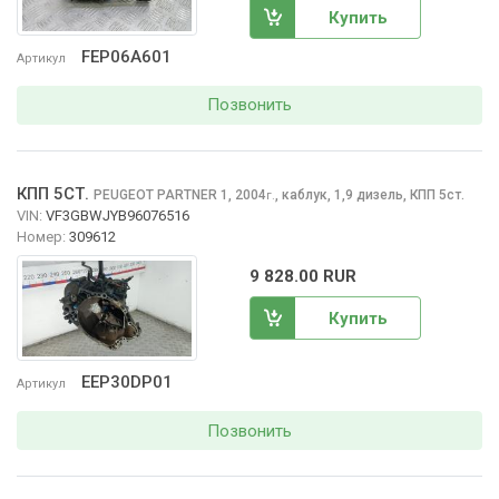
Купить
FEP06A601
Артикул
Позвонить
КПП 5СТ.
PEUGEOT PARTNER
1, 2004
,
каблук, 1,9 дизель, КПП 5ст.
г.
VIN:
VF3GBWJYB96076516
Номер:
309612
9 828.00 RUR
Купить
EEP30DP01
Артикул
Позвонить