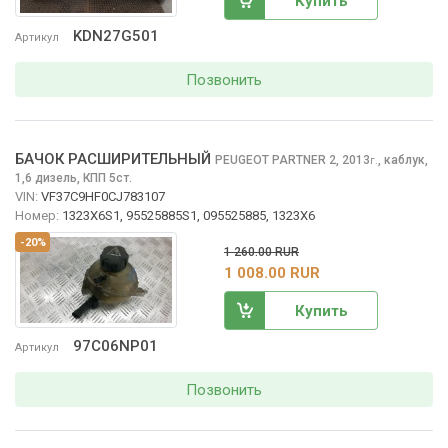
Купить
KDN27G501
Артикул
Позвонить
БАЧОК РАСШИРИТЕЛЬНЫЙ
PEUGEOT PARTNER
2, 2013
,
каблук,
г.
1,6 дизель, КПП 5ст.
VIN:
VF37C9HF0CJ783107
Номер:
1323X6S1, 95525885S1, 095525885, 1323X6
-20%
1 260.00 RUR
1 008.00 RUR
Купить
97C06NP01
Артикул
Позвонить