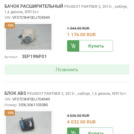
БАЧОК РАСШИРИТЕЛЬНЫЙ
PEUGEOT PARTNER
2, 2013
,
каблук,
г.
1,6 дизель, КПП 5ст.
VIN:
VF37C9HF0DJ704949
-10%
1 344.00 RUR
1 176.00 RUR
Купить
3EP19NP01
Артикул
Позвонить
БЛОК ABS
PEUGEOT PARTNER
2, 2013
,
каблук, 1,6 дизель, КПП 5ст.
г.
VIN:
VF37C9HF0DJ704949
Номер:
359L3061103085
-10%
4 536.00 RUR
4 032.00 RUR
Купить