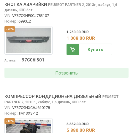
КНОПКА АВАРИЙКИ
PEUGEOT PARTNER
2, 2013
,
каблук, 1,6
г.
дизель, КПП 5ст.
VIN:
VF37C9HF0CJ783107
Номер:
6990L2
-20%
1 260.00 RUR
1 008.00 RUR
Купить
97C06I501
Артикул
Позвонить
КОМПРЕССОР КОНДИЦИОНЕРА ДИЗЕЛЬНЫЙ
PEUGEOT
PARTNER
2, 2010
,
каблук, 1,6 дизель, КПП 5ст.
г.
VIN:
VF37C9HXCAJ610278
Номер:
TM13XS-12
-10%
6 552.00 RUR
5 880.00 RUR