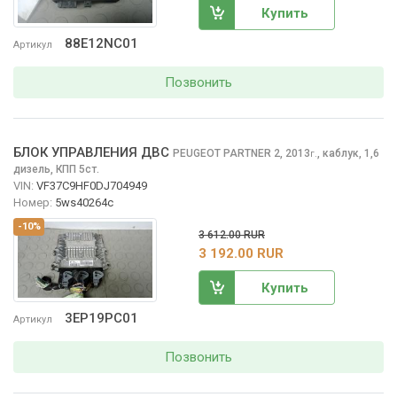
Купить
88E12NC01
Артикул
Позвонить
БЛОК УПРАВЛЕНИЯ ДВС
PEUGEOT PARTNER
2, 2013
,
каблук, 1,6
г.
дизель, КПП 5ст.
VIN:
VF37C9HF0DJ704949
Номер:
5ws40264c
-10%
3 612.00 RUR
3 192.00 RUR
Купить
3EP19PC01
Артикул
Позвонить