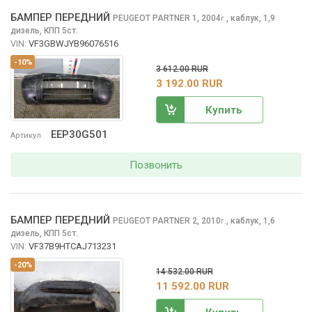
БАМПЕР ПЕРЕДНИЙ
PEUGEOT PARTNER
1, 2004
,
каблук, 1,9
г.
дизель, КПП 5ст.
VIN:
VF3GBWJYB96076516
-10%
3 612.00 RUR
3 192.00 RUR
Купить
EEP30G501
Артикул
Позвонить
БАМПЕР ПЕРЕДНИЙ
PEUGEOT PARTNER
2, 2010
,
каблук, 1,6
г.
дизель, КПП 5ст.
VIN:
VF37B9HTCAJ713231
-20%
14 532.00 RUR
11 592.00 RUR