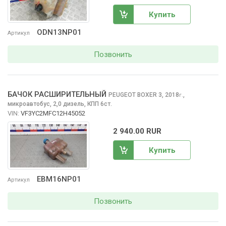
Купить
ODN13NP01
Артикул
Позвонить
БАЧОК РАСШИРИТЕЛЬНЫЙ
PEUGEOT BOXER
3, 2018
,
г.
микроавтобус, 2,0 дизель, КПП 6ст.
VIN:
VF3YC2MFC12H45052
2 940.00 RUR
Купить
EBM16NP01
Артикул
Позвонить