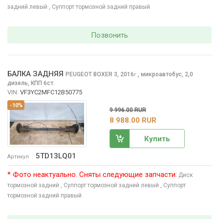
задний левый
, Суппорт тормозной задний правый
Позвонить
БАЛКА ЗАДНЯЯ
PEUGEOT BOXER
3, 2016
,
микроавтобус, 2,0
г.
дизель, КПП 6ст.
VIN:
VF3YC2MFC12B50775
-10%
9 996.00 RUR
8 988.00 RUR
Купить
5TD13LQ01
Артикул
* Фото неактуально. Сняты следующие запчасти:
Диск
тормозной задний
, Суппорт тормозной задний левый
, Суппорт
тормозной задний правый