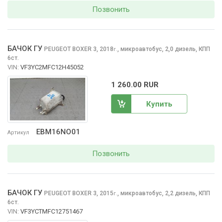
Позвонить
БАЧОК ГУ
PEUGEOT BOXER
3, 2018
,
микроавтобус, 2,0 дизель, КПП
г.
6ст.
VIN:
VF3YC2MFC12H45052
1 260.00 RUR
Купить
EBM16NO01
Артикул
Позвонить
БАЧОК ГУ
PEUGEOT BOXER
3, 2015
,
микроавтобус, 2,2 дизель, КПП
г.
6ст.
VIN:
VF3YCTMFC12751467