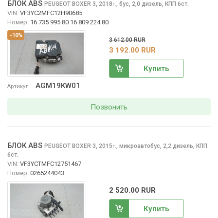
БЛОК ABS
PEUGEOT BOXER
3, 2018
,
бус, 2,0 дизель, КПП 6ст.
г.
VIN:
VF3YC2MFC12H90685
Номер:
16 735 995 80 16 809 224 80
-10%
3 612.00 RUR
3 192.00 RUR
Купить
AGM19KW01
Артикул
Позвонить
БЛОК ABS
PEUGEOT BOXER
3, 2015
,
микроавтобус, 2,2 дизель, КПП
г.
6ст.
VIN:
VF3YCTMFC12751467
Номер:
0265244043
2 520.00 RUR
Купить