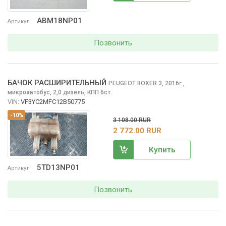
ABM18NP01
Артикул
Позвонить
БАЧОК РАСШИРИТЕЛЬНЫЙ
PEUGEOT BOXER
3, 2016
,
г.
микроавтобус, 2,0 дизель, КПП 6ст.
VIN:
VF3YC2MFC12B50775
-10%
3 108.00 RUR
2 772.00 RUR
Купить
5TD13NP01
Артикул
Позвонить