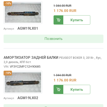
-10%
1 344.00 RUR
1 176.00 RUR
Купить
AGM19LX01
Артикул
Позвонить
АМОРТИЗАТОР ЗАДНЕЙ БАЛКИ
PEUGEOT BOXER
3, 2018
,
бус,
г.
2,0 дизель, КПП 6ст.
VIN:
VF3YC2MFC12H90685
-10%
1 344.00 RUR
1 176.00 RUR
Купить
AGM19LX02
Артикул