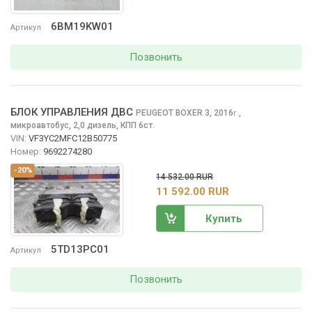
6BM19KW01
Артикул
Позвонить
БЛОК УПРАВЛЕНИЯ ДВС
PEUGEOT BOXER
3, 2016
,
г.
микроавтобус, 2,0 дизель, КПП 6ст.
VIN:
VF3YC2MFC12B50775
Номер:
9692274280
-20%
14 532.00 RUR
11 592.00 RUR
Купить
5TD13PC01
Артикул
Позвонить