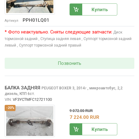
Купить
PPH01LQ01
Артикул
* Фото неактуально. Сняты следующие запчасти:
Диск
тормозной задний
, Ступица задняя левая
, Суппорт тормозной задний
левый
, Суппорт тормозной задний правый
Позвонить
БАЛКА ЗАДНЯЯ
PEUGEOT BOXER
3, 2014
,
микроавтобус, 2,2
г.
дизель, КПП 6ст.
VIN:
VF3YCTMFC12721100
-20%
9 072.00 RUR
7 224.00 RUR
Купить