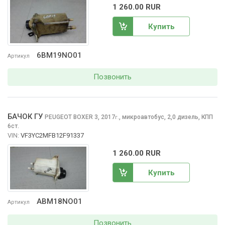
1 260.00 RUR
Купить
6BM19NO01
Артикул
Позвонить
БАЧОК ГУ
PEUGEOT BOXER
3, 2017
,
микроавтобус, 2,0 дизель, КПП
г.
6ст.
VIN:
VF3YC2MFB12F91337
1 260.00 RUR
Купить
ABM18NO01
Артикул
Позвонить