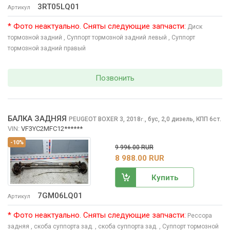
3RT05LQ01
Артикул
* Фото неактуально. Сняты следующие запчасти:
Диск
тормозной задний
, Суппорт тормозной задний левый
, Суппорт
тормозной задний правый
Позвонить
БАЛКА ЗАДНЯЯ
PEUGEOT BOXER
3, 2018
,
бус, 2,0 дизель, КПП 6ст.
г.
VIN:
VF3YC2MFC12******
-10%
9 996.00 RUR
8 988.00 RUR
Купить
7GM06LQ01
Артикул
* Фото неактуально. Сняты следующие запчасти:
Рессора
задняя
, скоба суппорта зад.
, скоба суппорта зад.
, Суппорт тормозной