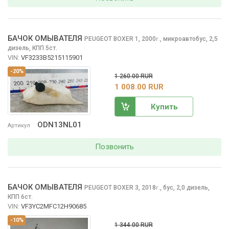
БАЧОК ОМЫВАТЕЛЯ
PEUGEOT BOXER
1, 2000
,
микроавтобус, 2,5
г.
дизель, КПП 5ст.
VIN:
VF3233B5215115901
-20%
1 260.00 RUR
1 008.00 RUR
Купить
ODN13NL01
Артикул
Позвонить
БАЧОК ОМЫВАТЕЛЯ
PEUGEOT BOXER
3, 2018
,
бус, 2,0 дизель,
г.
КПП 6ст.
VIN:
VF3YC2MFC12H90685
-10%
1 344.00 RUR