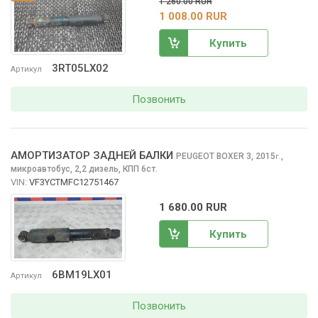
1 260.00 RUR
1 008.00 RUR
Купить
3RT05LX02
Артикул
Позвонить
АМОРТИЗАТОР ЗАДНЕЙ БАЛКИ
PEUGEOT BOXER
3, 2015
,
г.
микроавтобус, 2,2 дизель, КПП 6ст.
VIN:
VF3YCTMFC12751467
1 680.00 RUR
Купить
6BM19LX01
Артикул
Позвонить