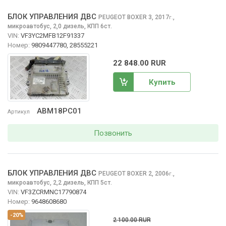
БЛОК УПРАВЛЕНИЯ ДВС
PEUGEOT BOXER
3, 2017
,
г.
микроавтобус, 2,0 дизель, КПП 6ст.
VIN:
VF3YC2MFB12F91337
Номер:
9809447780, 28555221
22 848.00 RUR
Купить
ABM18PC01
Артикул
Позвонить
БЛОК УПРАВЛЕНИЯ ДВС
PEUGEOT BOXER
2, 2006
,
г.
микроавтобус, 2,2 дизель, КПП 5ст.
VIN:
VF3ZCRMNC17790874
Номер:
9648608680
-20%
2 100.00 RUR