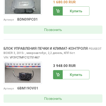
1 680.00 RUR
Купить
BDN09PC01
Артикул
Позвонить
БЛОК УПРАВЛЕНИЯ ПЕЧКИ И КЛИМАТ-КОНТРОЛЯ
PEUGEOT
BOXER
3, 2015
,
микроавтобус, 2,2 дизель, КПП 6ст.
г.
VIN:
VF3YCTMFC12751467
3 948.00 RUR
Купить
6BM19OV01
Артикул
Позвонить