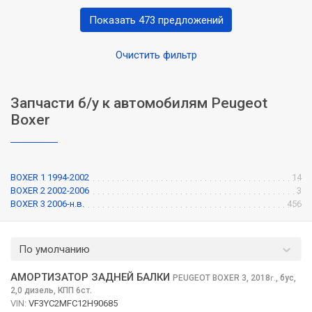
Показать 473 предложений
Очистить фильтр
Запчасти б/у к автомобилям Peugeot
Boxer
BOXER 1 1994-2002
14
BOXER 2 2002-2006
3
BOXER 3 2006-н.в.
456
По умолчанию
АМОРТИЗАТОР ЗАДНЕЙ БАЛКИ
PEUGEOT BOXER
3, 2018
,
бус,
г.
2,0 дизель, КПП 6ст.
VIN:
VF3YC2MFC12H90685