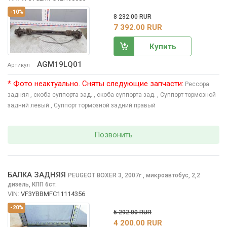
-10%
8 232.00 RUR
7 392.00 RUR
Купить
AGM19LQ01
Артикул
* Фото неактуально. Сняты следующие запчасти:
Рессора
задняя
, скоба суппорта зад.
, скоба суппорта зад.
, Суппорт тормозной
задний левый
, Суппорт тормозной задний правый
Позвонить
БАЛКА ЗАДНЯЯ
PEUGEOT BOXER
3, 2007
,
микроавтобус, 2,2
г.
дизель, КПП 6ст.
VIN:
VF3YBBMFC11114356
-20%
5 292.00 RUR
4 200.00 RUR