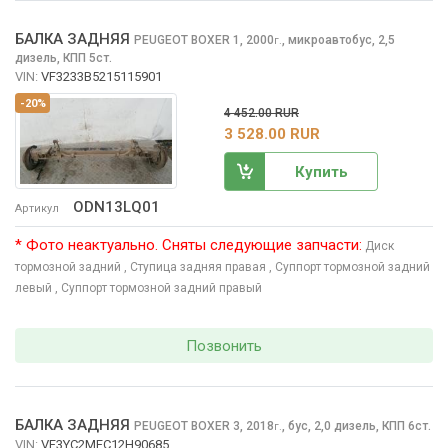
БАЛКА ЗАДНЯЯ
PEUGEOT BOXER
1, 2000
,
микроавтобус, 2,5
г.
дизель, КПП 5ст.
VIN:
VF3233B5215115901
-20%
4 452.00 RUR
3 528.00 RUR
Купить
ODN13LQ01
Артикул
* Фото неактуально. Сняты следующие запчасти:
Диск
тормозной задний
, Ступица задняя правая
, Суппорт тормозной задний
левый
, Суппорт тормозной задний правый
Позвонить
БАЛКА ЗАДНЯЯ
PEUGEOT BOXER
3, 2018
,
бус, 2,0 дизель, КПП 6ст.
г.
VIN:
VF3YC2MFC12H90685