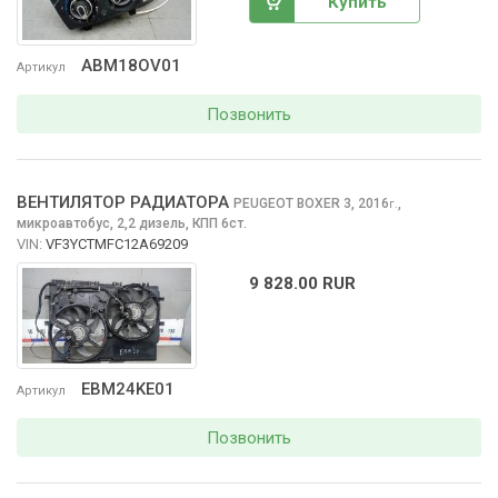
Купить
ABM18OV01
Артикул
Позвонить
ВЕНТИЛЯТОР РАДИАТОРА
PEUGEOT BOXER
3, 2016
,
г.
микроавтобус, 2,2 дизель, КПП 6ст.
VIN:
VF3YCTMFC12A69209
9 828.00 RUR
EBM24KE01
Артикул
Позвонить