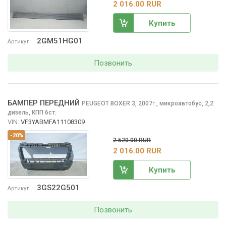
2 016.00 RUR
Купить
2GM51HG01
Артикул
Позвонить
БАМПЕР ПЕРЕДНИЙ
PEUGEOT BOXER
3, 2007
,
микроавтобус, 2,2
г.
дизель, КПП 6ст.
VIN:
VF3YABMFA11108309
-20%
2 520.00 RUR
2 016.00 RUR
Купить
3GS22G501
Артикул
Позвонить