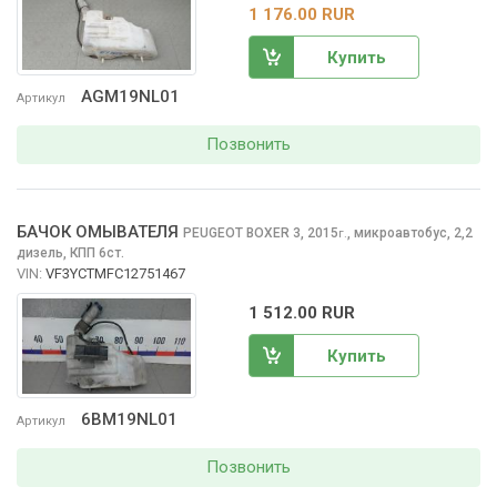
1 176.00 RUR
Купить
AGM19NL01
Артикул
Позвонить
БАЧОК ОМЫВАТЕЛЯ
PEUGEOT BOXER
3, 2015
,
микроавтобус, 2,2
г.
дизель, КПП 6ст.
VIN:
VF3YCTMFC12751467
1 512.00 RUR
Купить
6BM19NL01
Артикул
Позвонить