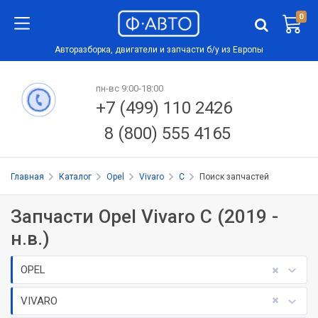
0
Авторазборка, двигатели и запчасти б/у из Европы
пн-вс 9:00-18:00
+7 (499) 110 2426
8 (800) 555 4165
Главная
Каталог
Opel
Vivaro
C
Поиск запчастей
Запчасти Opel Vivaro C (2019 -
н.в.)
OPEL
VIVARO