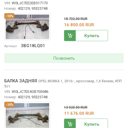
VIN:
W0LJC7EE2EB517173
Номер:
402129, 95325748
-10%
18 732.00 RUR
16 800.00 RUR
Купить
3BG18LQ01
Артикул
Позвонить
БАЛКА ЗАДНЯЯ
OPEL MOKKA
1, 2016
,
кроссовер, 1,6 бензин, КПП
г.
5ст.
VIN:
W0LJC7EE4GB703686
Номер:
402129, 95325748
-10%
13 020.00 RUR
11 676.00 RUR
Купить