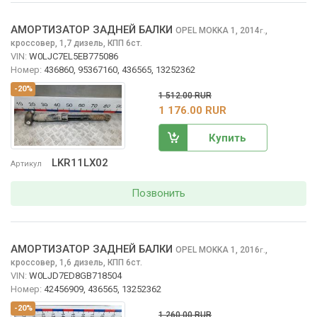
АМОРТИЗАТОР ЗАДНЕЙ БАЛКИ
OPEL MOKKA
1, 2014
,
г.
кроссовер, 1,7 дизель, КПП 6ст.
VIN:
W0LJC7EL5EB775086
Номер:
436860, 95367160, 436565, 13252362
-20%
1 512.00 RUR
1 176.00 RUR
Купить
LKR11LX02
Артикул
Позвонить
АМОРТИЗАТОР ЗАДНЕЙ БАЛКИ
OPEL MOKKA
1, 2016
,
г.
кроссовер, 1,6 дизель, КПП 6ст.
VIN:
W0LJD7ED8GB718504
Номер:
42456909, 436565, 13252362
-20%
1 260.00 RUR