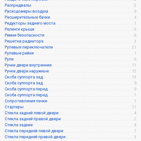
Распредвалы
2
Расходомеры воздуха
9
Расширительные бачки
4
Редукторы заднего моста
1
Релинги крыши
6
Ремни безопасности
6
Решетки радиатора
3
Рулевые переключатели
21
Рулевые рейки
1
Рули
6
Ручки двери внутренние
11
Ручки двери наружные
12
Скоба суппорта зад.
13
Скоба суппорта зад.
9
Скоба суппорта перед.
9
Скоба суппорта перед.
1
Сопротивления печки
1
Стартеры
11
Стекла задней левой двери
4
Стекла задней правой двери
2
Стекла задние
4
Стекла передней левой двери
1
Стекла передней правой двери
3