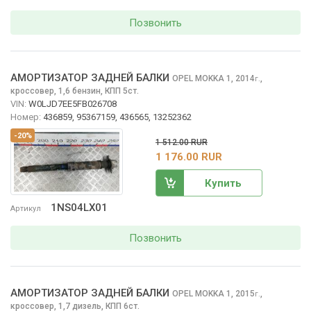
Позвонить
АМОРТИЗАТОР ЗАДНЕЙ БАЛКИ
OPEL MOKKA
1, 2014
,
г.
кроссовер, 1,6 бензин, КПП 5ст.
VIN:
W0LJD7EE5FB026708
Номер:
436859, 95367159, 436565, 13252362
-20%
1 512.00 RUR
1 176.00 RUR
Купить
1NS04LX01
Артикул
Позвонить
АМОРТИЗАТОР ЗАДНЕЙ БАЛКИ
OPEL MOKKA
1, 2015
,
г.
кроссовер, 1,7 дизель, КПП 6ст.