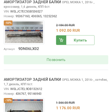
АМОРТИЗАТОР ЗАДНЕЙ БАЛКИ
OPEL MOKKA
1, 2016
,
г.
кроссовер, 1,6 дизель, КПП 6ст.
VIN:
W0LJC7EC5GB536527
Номер:
95367160, 436565, 13252362
-50%
2 184.00 RUR
1 092.00 RUR
Купить
9DN06LX02
Артикул
Позвонить
АМОРТИЗАТОР ЗАДНЕЙ БАЛКИ
OPEL MOKKA
1, 2014
,
хэтчбек,
г.
1,7 дизель, КПП 6ст.
VIN:
W0LJC7EL9DB132612
Номер:
436767, 95146943
-10%
1 344.00 RUR
1 176.00 RUR