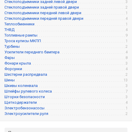
Стеклоподъемники задней левой двери
3
Стеклоподъемники задней правой двери
2
Стеклоподъемники передней левой двери
1
Стеклоподъемники передней правой двери
4
Теплообменники
1
ТНВД
4
Топливные рампы
9
Троса кулисы МКПП
1
Турбины
2
Усилители переднего бампера
4
Фары
8
Фонари крыла
3
Форсунки
4
Шестерни распредвала
2
Шины
13
Шкивы коленвала
3
Шлейфы рулевого колеса
7
Шторки безопасности
3
Щеткодержатели
4
Электробензонасосы
1
Электроусилители руля
2