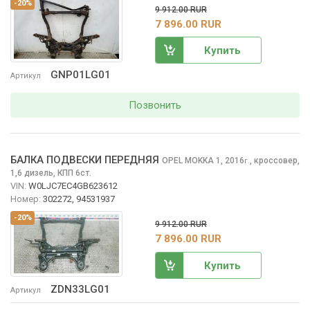
-20%
9 912.00 RUR
7 896.00 RUR
Купить
GNP01LG01
Артикул
Позвонить
БАЛКА ПОДВЕСКИ ПЕРЕДНЯЯ
OPEL MOKKA
1, 2016
,
кроссовер,
г.
1,6 дизель, КПП 6ст.
VIN:
W0LJC7EC4GB623612
Номер:
302272, 94531937
-20%
9 912.00 RUR
7 896.00 RUR
Купить
ZDN33LG01
Артикул