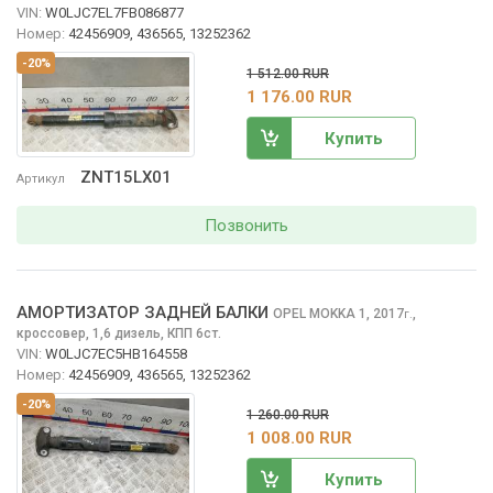
VIN:
W0LJC7EL7FB086877
Номер:
42456909, 436565, 13252362
-20%
1 512.00 RUR
1 176.00 RUR
Купить
ZNT15LX01
Артикул
Позвонить
АМОРТИЗАТОР ЗАДНЕЙ БАЛКИ
OPEL MOKKA
1, 2017
,
г.
кроссовер, 1,6 дизель, КПП 6ст.
VIN:
W0LJC7EC5HB164558
Номер:
42456909, 436565, 13252362
-20%
1 260.00 RUR
1 008.00 RUR
Купить