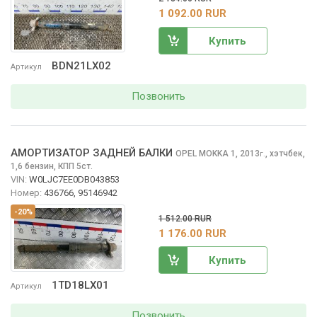
1 092.00 RUR
Купить
BDN21LX02
Артикул
Позвонить
АМОРТИЗАТОР ЗАДНЕЙ БАЛКИ
OPEL MOKKA
1, 2013
,
хэтчбек,
г.
1,6 бензин, КПП 5ст.
VIN:
W0LJC7EE0DB043853
Номер:
436766, 95146942
-20%
1 512.00 RUR
1 176.00 RUR
Купить
1TD18LX01
Артикул
Позвонить