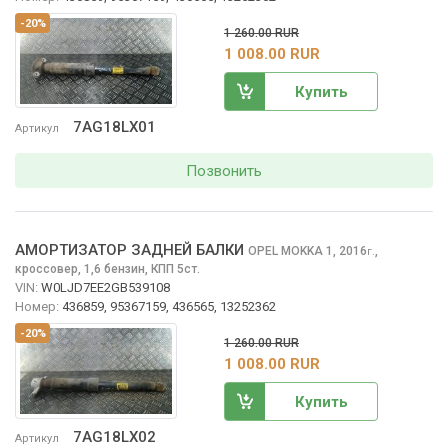
-20%
1 260.00 RUR
1 008.00 RUR
Купить
7AG18LX01
Артикул
Позвонить
АМОРТИЗАТОР ЗАДНЕЙ БАЛКИ
OPEL MOKKA
1, 2016
,
г.
кроссовер, 1,6 бензин, КПП 5ст.
VIN:
W0LJD7EE2GB539108
Номер:
436859, 95367159, 436565, 13252362
-20%
1 260.00 RUR
1 008.00 RUR
Купить
7AG18LX02
Артикул