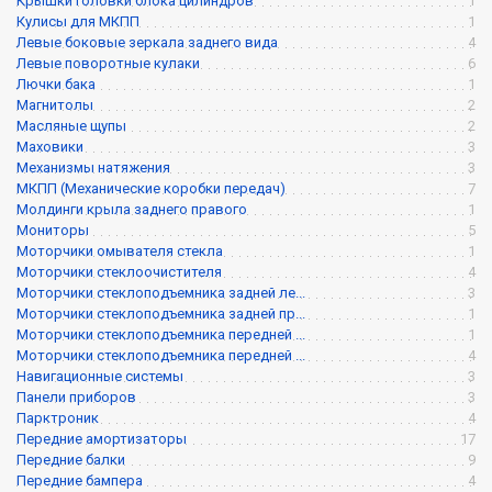
Крышки головки блока цилиндров
1
Кулисы для МКПП
1
Левые боковые зеркала заднего вида
4
Левые поворотные кулаки
6
Лючки бака
1
Магнитолы
2
Масляные щупы
2
Маховики
3
Механизмы натяжения
3
МКПП (Механические коробки передач)
7
Молдинги крыла заднего правого
1
Мониторы
5
Моторчики омывателя стекла
1
Моторчики стеклоочистителя
4
Моторчики стеклоподъемника задней ле...
3
Моторчики стеклоподъемника задней пр...
1
Моторчики стеклоподъемника передней ...
1
Моторчики стеклоподъемника передней ...
4
Навигационные системы
3
Панели приборов
3
Парктроник
4
Передние амортизаторы
17
Передние балки
9
Передние бампера
4