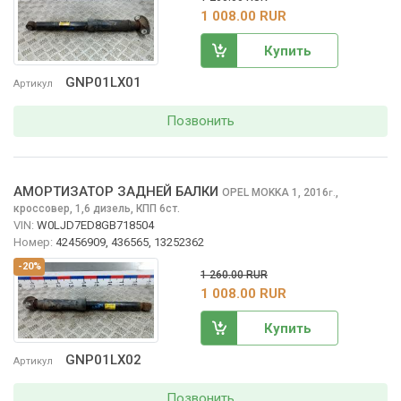
1 008.00 RUR
Купить
GNP01LX01
Артикул
Позвонить
АМОРТИЗАТОР ЗАДНЕЙ БАЛКИ
OPEL MOKKA
1, 2016
,
г.
кроссовер, 1,6 дизель, КПП 6ст.
VIN:
W0LJD7ED8GB718504
Номер:
42456909, 436565, 13252362
-20%
1 260.00 RUR
1 008.00 RUR
Купить
GNP01LX02
Артикул
Позвонить