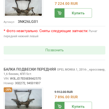
7 224.00 RUR
Купить
3NK26LG01
Артикул
* Фото неактуально. Сняты следующие запчасти:
Рычаг
передний нижний левый
Позвонить
БАЛКА ПОДВЕСКИ ПЕРЕДНЯЯ
OPEL MOKKA
1, 2014
,
кроссовер,
г.
1,6 бензин, КПП 5ст.
VIN:
W0LJD7EE6EB662570
Номер:
302272, 94531937
-20%
9 912.00 RUR
7 896.00 RUR
Купить