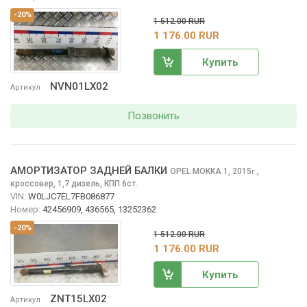
-20%
1 512.00 RUR
1 176.00 RUR
Купить
NVN01LX02
Артикул
Позвонить
АМОРТИЗАТОР ЗАДНЕЙ БАЛКИ
OPEL MOKKA
1, 2015
,
г.
кроссовер, 1,7 дизель, КПП 6ст.
VIN:
W0LJC7EL7FB086877
Номер:
42456909, 436565, 13252362
-20%
1 512.00 RUR
1 176.00 RUR
Купить
ZNT15LX02
Артикул