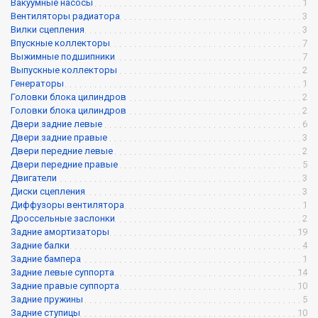
Вакуумные насосы
1
Вентиляторы радиатора
3
Вилки сцепления
3
Впускные коллекторы
7
Выжимные подшипники
7
Выпускные коллекторы
2
Генераторы
1
Головки блока цилиндров
2
Головки блока цилиндров
2
Двери задние левые
6
Двери задние правые
3
Двери передние левые
2
Двери передние правые
5
Двигатели
3
Диски сцепления
3
Диффузоры вентилятора
1
Дроссельные заслонки
2
Задние амортизаторы
19
Задние балки
4
Задние бампера
1
Задние левые суппорта
14
Задние правые суппорта
10
Задние пружины
5
Задние ступицы
10