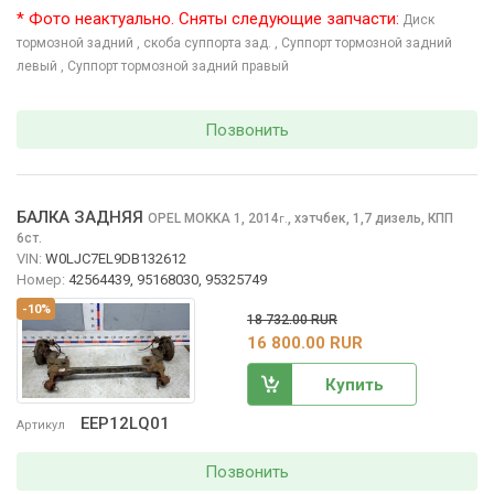
* Фото неактуально. Сняты следующие запчасти:
Диск
тормозной задний
, скоба суппорта зад.
, Суппорт тормозной задний
левый
, Суппорт тормозной задний правый
Позвонить
БАЛКА ЗАДНЯЯ
OPEL MOKKA
1, 2014
,
хэтчбек, 1,7 дизель, КПП
г.
6ст.
VIN:
W0LJC7EL9DB132612
Номер:
42564439, 95168030, 95325749
-10%
18 732.00 RUR
16 800.00 RUR
Купить
EEP12LQ01
Артикул
Позвонить