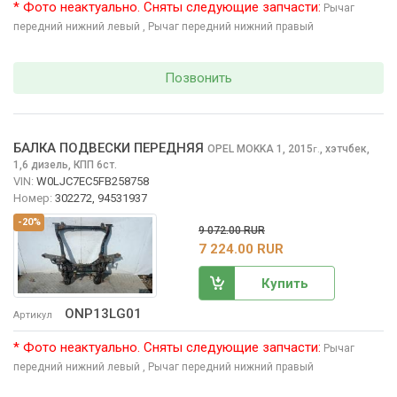
* Фото неактуально. Сняты следующие запчасти:
Рычаг
передний нижний левый
, Рычаг передний нижний правый
Позвонить
БАЛКА ПОДВЕСКИ ПЕРЕДНЯЯ
OPEL MOKKA
1, 2015
,
хэтчбек,
г.
1,6 дизель, КПП 6ст.
VIN:
W0LJC7EC5FB258758
Номер:
302272, 94531937
-20%
9 072.00 RUR
7 224.00 RUR
Купить
ONP13LG01
Артикул
* Фото неактуально. Сняты следующие запчасти:
Рычаг
передний нижний левый
, Рычаг передний нижний правый