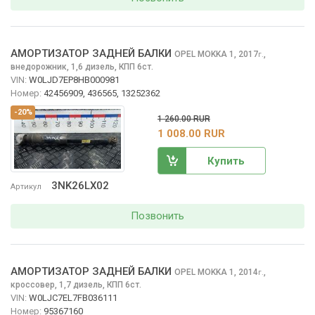
АМОРТИЗАТОР ЗАДНЕЙ БАЛКИ
OPEL MOKKA
1, 2017
,
г.
внедорожник, 1,6 дизель, КПП 6ст.
VIN:
W0LJD7EP8HB000981
Номер:
42456909, 436565, 13252362
-20%
1 260.00 RUR
1 008.00 RUR
Купить
3NK26LX02
Артикул
Позвонить
АМОРТИЗАТОР ЗАДНЕЙ БАЛКИ
OPEL MOKKA
1, 2014
,
г.
кроссовер, 1,7 дизель, КПП 6ст.
VIN:
W0LJC7EL7FB036111
Номер:
95367160