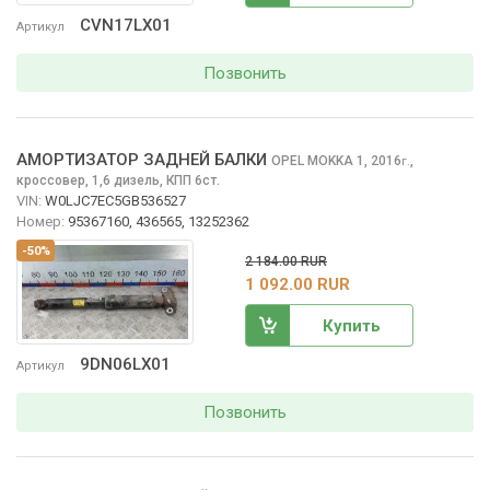
CVN17LX01
Артикул
Позвонить
АМОРТИЗАТОР ЗАДНЕЙ БАЛКИ
OPEL MOKKA
1, 2016
,
г.
кроссовер, 1,6 дизель, КПП 6ст.
VIN:
W0LJC7EC5GB536527
Номер:
95367160, 436565, 13252362
-50%
2 184.00 RUR
1 092.00 RUR
Купить
9DN06LX01
Артикул
Позвонить