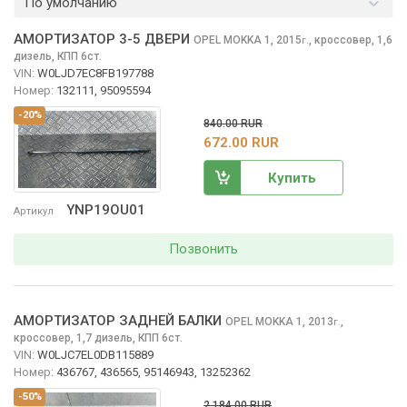
По умолчанию
АМОРТИЗАТОР 3-5 ДВЕРИ
OPEL MOKKA
1, 2015
,
кроссовер, 1,6
г.
дизель, КПП 6ст.
VIN:
W0LJD7EC8FB197788
Номер:
132111, 95095594
-20%
840.00 RUR
672.00 RUR
Купить
YNP19OU01
Артикул
Позвонить
АМОРТИЗАТОР ЗАДНЕЙ БАЛКИ
OPEL MOKKA
1, 2013
,
г.
кроссовер, 1,7 дизель, КПП 6ст.
VIN:
W0LJC7EL0DB115889
Номер:
436767, 436565, 95146943, 13252362
-50%
2 184.00 RUR