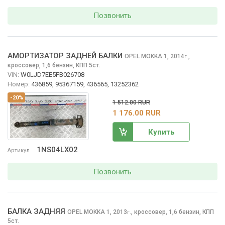
Позвонить
АМОРТИЗАТОР ЗАДНЕЙ БАЛКИ
OPEL MOKKA
1, 2014
,
г.
кроссовер, 1,6 бензин, КПП 5ст.
VIN:
W0LJD7EE5FB026708
Номер:
436859, 95367159, 436565, 13252362
-20%
1 512.00 RUR
1 176.00 RUR
Купить
1NS04LX02
Артикул
Позвонить
БАЛКА ЗАДНЯЯ
OPEL MOKKA
1, 2013
,
кроссовер, 1,6 бензин, КПП
г.
5ст.