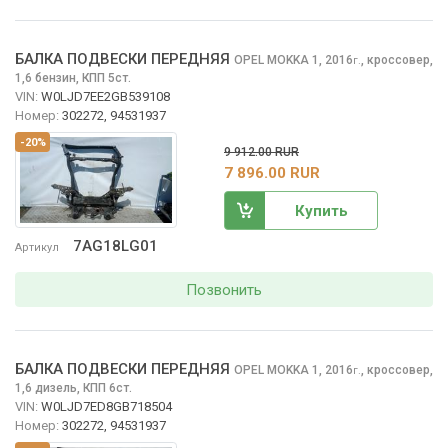
БАЛКА ПОДВЕСКИ ПЕРЕДНЯЯ
OPEL MOKKA
1, 2016
,
кроссовер,
г.
1,6 бензин, КПП 5ст.
VIN:
W0LJD7EE2GB539108
Номер:
302272, 94531937
-20%
9 912.00 RUR
7 896.00 RUR
Купить
7AG18LG01
Артикул
Позвонить
БАЛКА ПОДВЕСКИ ПЕРЕДНЯЯ
OPEL MOKKA
1, 2016
,
кроссовер,
г.
1,6 дизель, КПП 6ст.
VIN:
W0LJD7ED8GB718504
Номер:
302272, 94531937