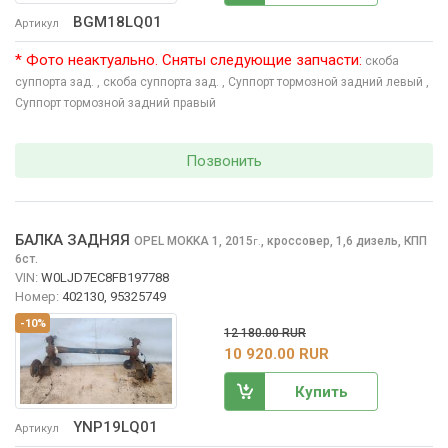
BGM18LQ01
Артикул
* Фото неактуально. Сняты следующие запчасти:
скоба
суппорта зад.
, скоба суппорта зад.
, Суппорт тормозной задний левый
,
Суппорт тормозной задний правый
Позвонить
БАЛКА ЗАДНЯЯ
OPEL MOKKA
1, 2015
,
кроссовер, 1,6 дизель, КПП
г.
6ст.
VIN:
W0LJD7EC8FB197788
Номер:
402130, 95325749
-10%
12 180.00 RUR
10 920.00 RUR
Купить
YNP19LQ01
Артикул