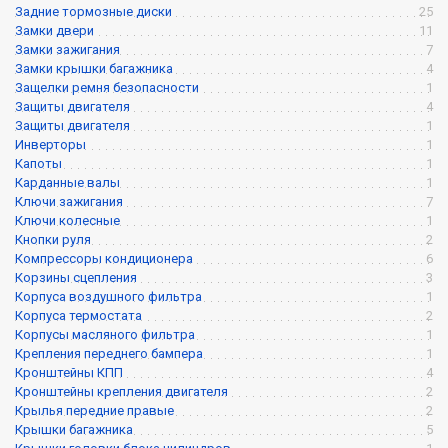
Задние тормозные диски
25
Замки двери
11
Замки зажигания
7
Замки крышки багажника
4
Защелки ремня безопасности
1
Защиты двигателя
4
Защиты двигателя
1
Инверторы
1
Капоты
1
Карданные валы
1
Ключи зажигания
7
Ключи колесные
1
Кнопки руля
2
Компрессоры кондиционера
6
Корзины сцепления
3
Корпуса воздушного фильтра
1
Корпуса термостата
2
Корпусы масляного фильтра
1
Крепления переднего бампера
1
Кронштейны КПП
4
Кронштейны крепления двигателя
2
Крылья передние правые
2
Крышки багажника
5