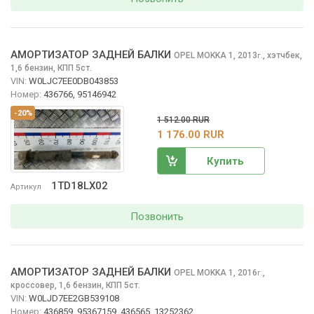
АМОРТИЗАТОР ЗАДНЕЙ БАЛКИ
OPEL MOKKA
1, 2013
,
хэтчбек,
г.
1,6 бензин, КПП 5ст.
VIN:
W0LJC7EE0DB043853
Номер:
436766, 95146942
-20%
1 512.00 RUR
1 176.00 RUR
Купить
1TD18LX02
Артикул
Позвонить
АМОРТИЗАТОР ЗАДНЕЙ БАЛКИ
OPEL MOKKA
1, 2016
,
г.
кроссовер, 1,6 бензин, КПП 5ст.
VIN:
W0LJD7EE2GB539108
Номер:
436859, 95367159, 436565, 13252362