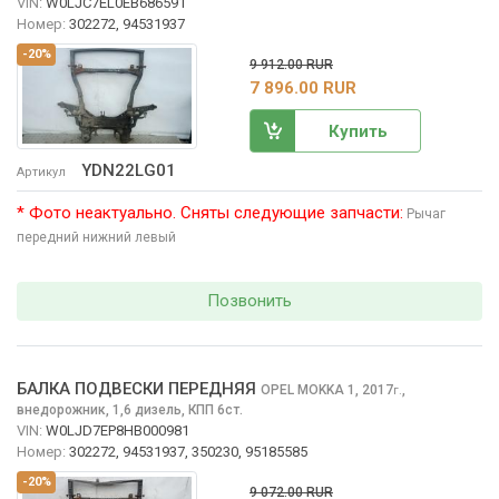
VIN:
W0LJC7EL0EB686591
Номер:
302272, 94531937
-20%
9 912.00 RUR
7 896.00 RUR
Купить
YDN22LG01
Артикул
* Фото неактуально. Сняты следующие запчасти:
Рычаг
передний нижний левый
Позвонить
БАЛКА ПОДВЕСКИ ПЕРЕДНЯЯ
OPEL MOKKA
1, 2017
,
г.
внедорожник, 1,6 дизель, КПП 6ст.
VIN:
W0LJD7EP8HB000981
Номер:
302272, 94531937, 350230, 95185585
-20%
9 072.00 RUR