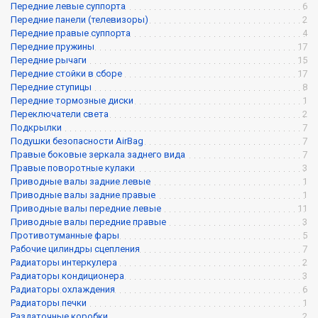
Передние левые суппорта
6
Передние панели (телевизоры)
2
Передние правые суппорта
4
Передние пружины
17
Передние рычаги
15
Передние стойки в сборе
17
Передние ступицы
8
Передние тормозные диски
1
Переключатели света
2
Подкрылки
7
Подушки безопасности AirBag
7
Правые боковые зеркала заднего вида
7
Правые поворотные кулаки
3
Приводные валы задние левые
1
Приводные валы задние правые
1
Приводные валы передние левые
11
Приводные валы передние правые
3
Противотуманные фары
5
Рабочие цилиндры сцепления
7
Радиаторы интеркулера
2
Радиаторы кондиционера
3
Радиаторы охлаждения
6
Радиаторы печки
1
Раздаточные коробки
2