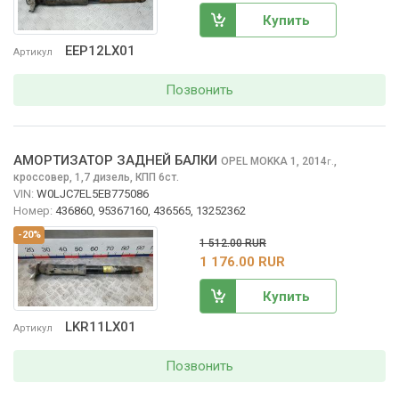
Купить
EEP12LX01
Артикул
Позвонить
АМОРТИЗАТОР ЗАДНЕЙ БАЛКИ
OPEL MOKKA
1, 2014
,
г.
кроссовер, 1,7 дизель, КПП 6ст.
VIN:
W0LJC7EL5EB775086
Номер:
436860, 95367160, 436565, 13252362
-20%
1 512.00 RUR
1 176.00 RUR
Купить
LKR11LX01
Артикул
Позвонить