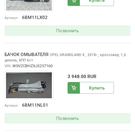
Купить
6BM11LX02
Артикул
Позвонить
БАЧОК ОМЫВАТЕЛЯ
OPEL GRANDLAND X
, 2018
,
кроссовер, 1,6
г.
дизель, КПП 6ст.
VIN:
W0VZCBHZXJS257160
3 948.00 RUR
Купить
6BM11NL01
Артикул
Позвонить