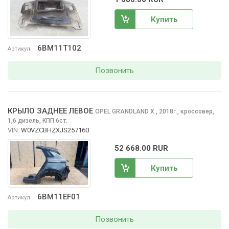
Купить
6BM11T102
Артикул
Позвонить
КРЫЛО ЗАДНЕЕ ЛЕВОЕ
OPEL GRANDLAND X
, 2018
,
кроссовер,
г.
1,6 дизель, КПП 6ст.
VIN:
W0VZCBHZXJS257160
52 668.00 RUR
Купить
6BM11EF01
Артикул
Позвонить