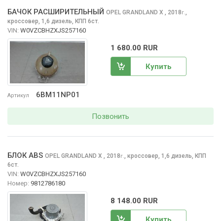
БАЧОК РАСШИРИТЕЛЬНЫЙ
OPEL GRANDLAND X
, 2018
,
г.
кроссовер, 1,6 дизель, КПП 6ст.
VIN:
W0VZCBHZXJS257160
1 680.00 RUR
Купить
6BM11NP01
Артикул
Позвонить
БЛОК ABS
OPEL GRANDLAND X
, 2018
,
кроссовер, 1,6 дизель, КПП
г.
6ст.
VIN:
W0VZCBHZXJS257160
Номер:
9812786180
8 148.00 RUR
Купить