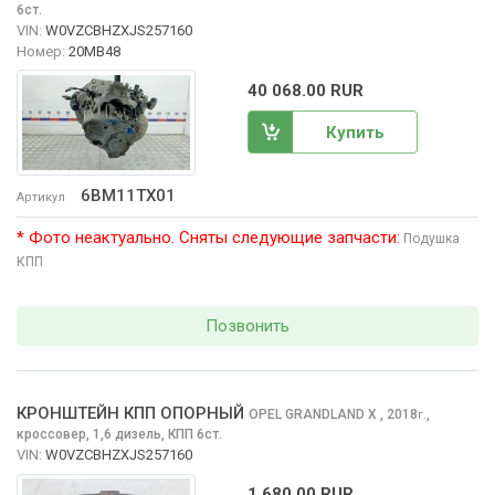
6ст.
VIN:
W0VZCBHZXJS257160
Номер:
20MB48
40 068.00 RUR
Купить
6BM11TX01
Артикул
* Фото неактуально. Сняты следующие запчасти:
Подушка
КПП
Позвонить
КРОНШТЕЙН КПП ОПОРНЫЙ
OPEL GRANDLAND X
, 2018
,
г.
кроссовер, 1,6 дизель, КПП 6ст.
VIN:
W0VZCBHZXJS257160
1 680.00 RUR