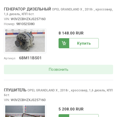
ГЕНЕРАТОР ДИЗЕЛЬНЫЙ
OPEL GRANDLAND X
, 2018
,
кроссовер,
г.
1,6 дизель, КПП 6ст.
VIN:
W0VZCBHZXJS257160
Номер:
9810525380
8 148.00 RUR
Купить
6BM11BS01
Артикул
Позвонить
ГЛУШИТЕЛЬ
OPEL GRANDLAND X
, 2018
,
кроссовер, 1,6 дизель, КПП
г.
6ст.
VIN:
W0VZCBHZXJS257160
5 208.00 RUR