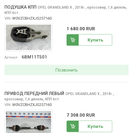
ПОДУШКА КПП
OPEL GRANDLAND X
, 2018
,
кроссовер, 1,6 дизель,
г.
КПП 6ст.
VIN:
W0VZCBHZXJS257160
1 680.00 RUR
Купить
6BM11T501
Артикул
Позвонить
ПРИВОД ПЕРЕДНИЙ ЛЕВЫЙ
OPEL GRANDLAND X
, 2018
,
г.
кроссовер, 1,6 дизель, КПП 6ст.
VIN:
W0VZCBHZXJS257160
7 308.00 RUR
Купить