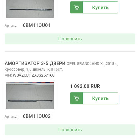
Купить
6BM11OU01
Артикул
Позвонить
АМОРТИЗАТОР 3-5 ДВЕРИ
OPEL GRANDLAND X
, 2018
,
г.
кроссовер, 1,6 дизель, КПП 6ст.
VIN:
W0VZCBHZXJS257160
1 092.00 RUR
Купить
6BM11OU02
Артикул
Позвонить