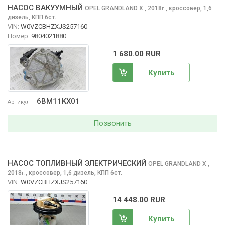
НАСОС ВАКУУМНЫЙ
OPEL GRANDLAND X
, 2018
,
кроссовер, 1,6
г.
дизель, КПП 6ст.
VIN:
W0VZCBHZXJS257160
Номер:
9804021880
1 680.00 RUR
Купить
6BM11KX01
Артикул
Позвонить
НАСОС ТОПЛИВНЫЙ ЭЛЕКТРИЧЕСКИЙ
OPEL GRANDLAND X
,
2018
,
кроссовер, 1,6 дизель, КПП 6ст.
г.
VIN:
W0VZCBHZXJS257160
14 448.00 RUR
Купить