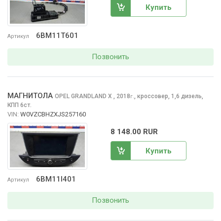
Купить
6BM11T601
Артикул
Позвонить
МАГНИТОЛА
OPEL GRANDLAND X
, 2018
,
кроссовер, 1,6 дизель,
г.
КПП 6ст.
VIN:
W0VZCBHZXJS257160
8 148.00 RUR
Купить
6BM11I401
Артикул
Позвонить