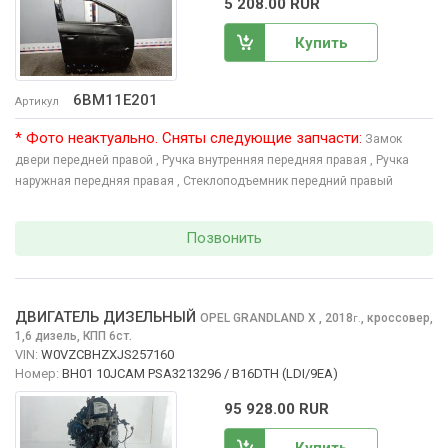
5 208.00 RUR
Купить
6BM11E201
Артикул
* Фото неактуально. Сняты следующие запчасти:
Замок
двери передней правой
, Ручка внутренняя передняя правая
, Ручка
наружная передняя правая
, Стеклоподъемник передний правый
Позвонить
ДВИГАТЕЛЬ ДИЗЕЛЬНЫЙ
OPEL GRANDLAND X
, 2018
,
кроссовер,
г.
1,6 дизель, КПП 6ст.
VIN:
W0VZCBHZXJS257160
Номер:
BH01 10JCAM PSA3213296 / B16DTH (LDI/9EA)
95 928.00 RUR
Купить