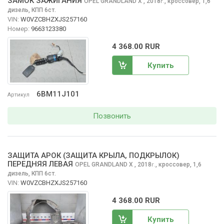
ЗАМОК ЗАЖИГАНИЯ
OPEL GRANDLAND X
, 2018
,
кроссовер, 1,6
г.
дизель, КПП 6ст.
VIN:
W0VZCBHZXJS257160
Номер:
9663123380
4 368.00 RUR
Купить
6BM11J101
Артикул
Позвонить
ЗАЩИТА АРОК (ЗАЩИТА КРЫЛА, ПОДКРЫЛОК)
ПЕРЕДНЯЯ ЛЕВАЯ
OPEL GRANDLAND X
, 2018
,
кроссовер, 1,6
г.
дизель, КПП 6ст.
VIN:
W0VZCBHZXJS257160
4 368.00 RUR
Купить