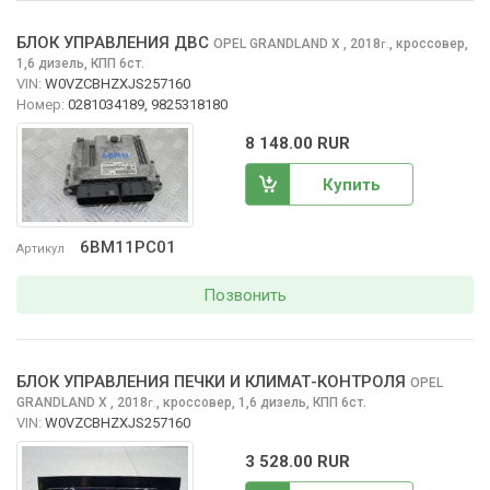
БЛОК УПРАВЛЕНИЯ ДВС
OPEL GRANDLAND X
, 2018
,
кроссовер,
г.
1,6 дизель, КПП 6ст.
VIN:
W0VZCBHZXJS257160
Номер:
0281034189, 9825318180
8 148.00 RUR
Купить
6BM11PC01
Артикул
Позвонить
БЛОК УПРАВЛЕНИЯ ПЕЧКИ И КЛИМАТ-КОНТРОЛЯ
OPEL
GRANDLAND X
, 2018
,
кроссовер, 1,6 дизель, КПП 6ст.
г.
VIN:
W0VZCBHZXJS257160
3 528.00 RUR