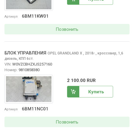
6BM11KW01
Артикул
Позвонить
БЛОК УПРАВЛЕНИЯ
OPEL GRANDLAND X
, 2018
,
кроссовер, 1,6
г.
дизель, КПП 6ст.
VIN:
W0VZCBHZXJS257160
Номер:
9810858380
2 100.00 RUR
Купить
6BM11NC01
Артикул
Позвонить