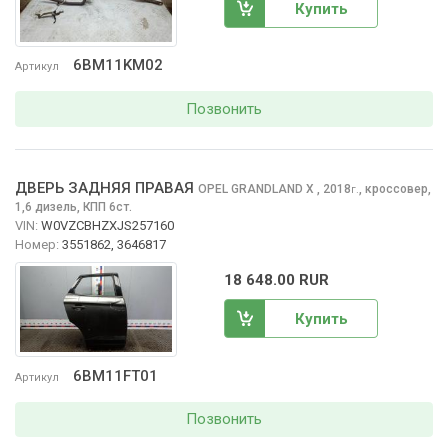
Купить
6BM11KM02
Артикул
Позвонить
ДВЕРЬ ЗАДНЯЯ ПРАВАЯ
OPEL GRANDLAND X
, 2018
,
кроссовер,
г.
1,6 дизель, КПП 6ст.
VIN:
W0VZCBHZXJS257160
Номер:
3551862, 3646817
18 648.00 RUR
Купить
6BM11FT01
Артикул
Позвонить