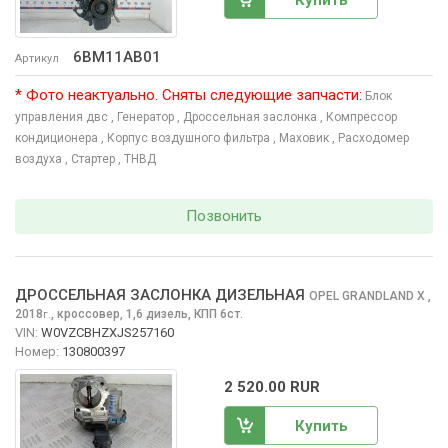
6BM11AB01
Артикул
* Фото неактуально. Сняты следующие запчасти:
Блок
управления двс
, Генератор
, Дроссельная заслонка
, Компрессор
кондиционера
, Корпус воздушного фильтра
, Маховик
, Расходомер
воздуха
, Стартер
, ТНВД
Позвонить
ДРОССЕЛЬНАЯ ЗАСЛОНКА ДИЗЕЛЬНАЯ
OPEL GRANDLAND X
,
2018
,
кроссовер, 1,6 дизель, КПП 6ст.
г.
VIN:
W0VZCBHZXJS257160
Номер:
130800397
2 520.00 RUR
Купить