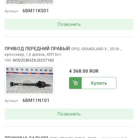
6BM11KS01
Артикул
Позвонить
ПРИВОД ПЕРЕДНИЙ ПРАВЫЙ
OPEL GRANDLAND X
, 2018
,
г.
кроссовер, 1,6 дизель, КПП 6ст.
VIN:
W0VZCBHZXJS257160
4 368.00 RUR
Купить
6BM11N101
Артикул
Позвонить