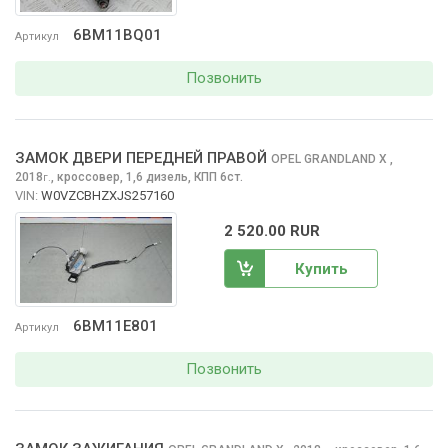
6BM11BQ01
Артикул
Позвонить
ЗАМОК ДВЕРИ ПЕРЕДНЕЙ ПРАВОЙ
OPEL GRANDLAND X
,
2018
,
кроссовер, 1,6 дизель, КПП 6ст.
г.
VIN:
W0VZCBHZXJS257160
2 520.00 RUR
Купить
6BM11E801
Артикул
Позвонить