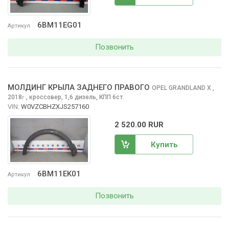
6BM11EG01
Артикул
Позвонить
МОЛДИНГ КРЫЛА ЗАДНЕГО ПРАВОГО
OPEL GRANDLAND X
,
2018
,
кроссовер, 1,6 дизель, КПП 6ст.
г.
VIN:
W0VZCBHZXJS257160
2 520.00 RUR
Купить
6BM11EK01
Артикул
Позвонить