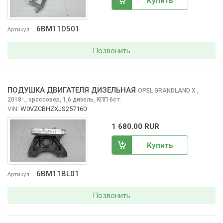
Купить
6BM11D501
Артикул
Позвонить
ПОДУШКА ДВИГАТЕЛЯ ДИЗЕЛЬНАЯ
OPEL GRANDLAND X
,
2018
,
кроссовер, 1,6 дизель, КПП 6ст.
г.
VIN:
W0VZCBHZXJS257160
1 680.00 RUR
Купить
6BM11BL01
Артикул
Позвонить