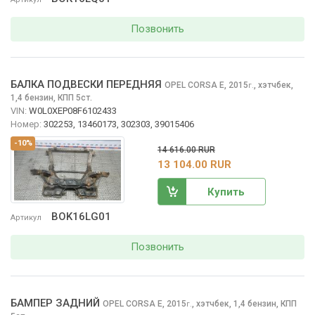
Позвонить
БАЛКА ПОДВЕСКИ ПЕРЕДНЯЯ
OPEL CORSA
E, 2015
,
хэтчбек,
г.
1,4 бензин, КПП 5ст.
VIN:
W0L0XEP08F6102433
Номер:
302253, 13460173, 302303, 39015406
-10%
14 616.00 RUR
13 104.00 RUR
Купить
BOK16LG01
Артикул
Позвонить
БАМПЕР ЗАДНИЙ
OPEL CORSA
E, 2015
,
хэтчбек, 1,4 бензин, КПП
г.