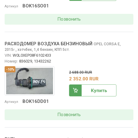
BOK16SO01
Артикул
Позвонить
РАСХОДОМЕР ВОЗДУХА БЕНЗИНОВЫЙ
OPEL CORSA
E,
2015
,
хэтчбек, 1,4 бензин, КПП 5ст.
г.
VIN:
W0L0XEP08F6102433
Номер:
836029, 13432262
-10%
2 688.00 RUR
2 352.00 RUR
Купить
BOK16DD01
Артикул
Позвонить