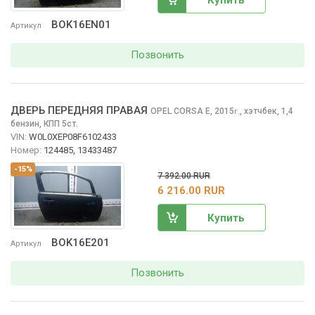
BOK16EN01
Артикул
Позвонить
ДВЕРЬ ПЕРЕДНЯЯ ПРАВАЯ
OPEL CORSA
E, 2015
,
хэтчбек, 1,4
г.
бензин, КПП 5ст.
VIN:
W0L0XEP08F6102433
Номер:
124485, 13433487
-15%
7 392.00 RUR
6 216.00 RUR
Купить
BOK16E201
Артикул
Позвонить