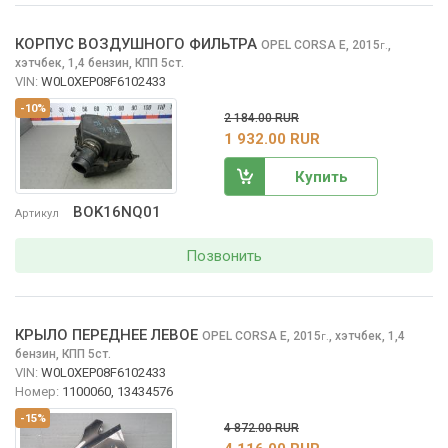
КОРПУС ВОЗДУШНОГО ФИЛЬТРА
OPEL CORSA
E, 2015
,
г.
хэтчбек, 1,4 бензин, КПП 5ст.
VIN:
W0L0XEP08F6102433
-10%
2 184.00 RUR
1 932.00 RUR
Купить
BOK16NQ01
Артикул
Позвонить
КРЫЛО ПЕРЕДНЕЕ ЛЕВОЕ
OPEL CORSA
E, 2015
,
хэтчбек, 1,4
г.
бензин, КПП 5ст.
VIN:
W0L0XEP08F6102433
Номер:
1100060, 13434576
-15%
4 872.00 RUR