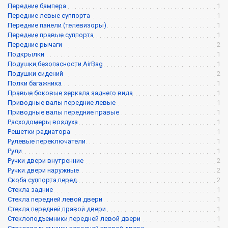
Передние бампера
1
Передние левые суппорта
1
Передние панели (телевизоры)
1
Передние правые суппорта
1
Передние рычаги
2
Подкрылки
1
Подушки безопасности AirBag
1
Подушки сидений
2
Полки багажника
1
Правые боковые зеркала заднего вида
1
Приводные валы передние левые
1
Приводные валы передние правые
1
Расходомеры воздуха
1
Решетки радиатора
1
Рулевые переключатели
1
Рули
1
Ручки двери внутренние
2
Ручки двери наружные
2
Скоба суппорта перед.
2
Стекла задние
1
Стекла передней левой двери
1
Стекла передней правой двери
1
Стеклоподъемники передней левой двери
1