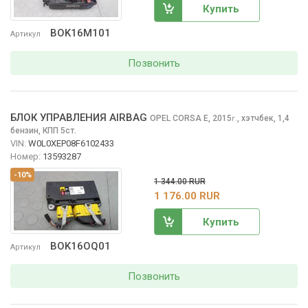
Купить
BOK16M101
Артикул
Позвонить
БЛОК УПРАВЛЕНИЯ AIRBAG
OPEL CORSA
E, 2015
,
хэтчбек, 1,4
г.
бензин, КПП 5ст.
VIN:
W0L0XEP08F6102433
Номер:
13593287
-10%
1 344.00 RUR
1 176.00 RUR
Купить
BOK16OQ01
Артикул
Позвонить