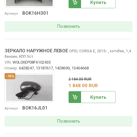
Купить
BOK16H301
Артикул
Позвонить
ЗЕРКАЛО НАРУЖНОЕ ЛЕВОЕ
OPEL CORSA
E, 2015
,
хэтчбек, 1,4
г.
бензин, КПП 5ст.
VIN:
W0L0XEP08F6102433
Номер:
6428247, 13187617, 1428690, 13464668
-15%
2 184.00 RUR
1 848.00 RUR
Купить
BOK16JL01
Артикул
Позвонить