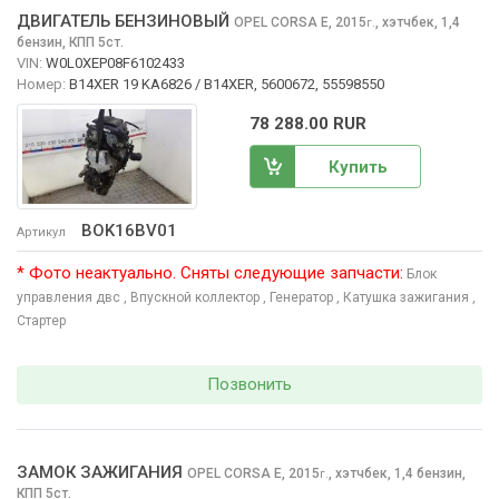
ДВИГАТЕЛЬ БЕНЗИНОВЫЙ
OPEL CORSA
E, 2015
,
хэтчбек, 1,4
г.
бензин, КПП 5ст.
VIN:
W0L0XEP08F6102433
Номер:
B14XER 19 KA6826 / B14XER, 5600672, 55598550
78 288.00 RUR
Купить
BOK16BV01
Артикул
* Фото неактуально. Сняты следующие запчасти:
Блок
управления двс
, Впускной коллектор
, Генератор
, Катушка зажигания
,
Стартер
Позвонить
ЗАМОК ЗАЖИГАНИЯ
OPEL CORSA
E, 2015
,
хэтчбек, 1,4 бензин,
г.
КПП 5ст.