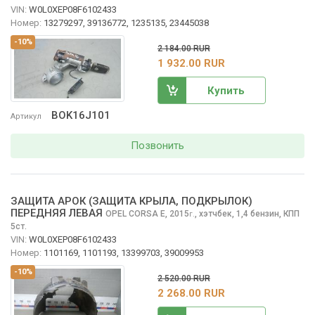
VIN:
W0L0XEP08F6102433
Номер:
13279297, 39136772, 1235135, 23445038
-10%
2 184.00 RUR
1 932.00 RUR
Купить
BOK16J101
Артикул
Позвонить
ЗАЩИТА АРОК (ЗАЩИТА КРЫЛА, ПОДКРЫЛОК)
ПЕРЕДНЯЯ ЛЕВАЯ
OPEL CORSA
E, 2015
,
хэтчбек, 1,4 бензин, КПП
г.
5ст.
VIN:
W0L0XEP08F6102433
Номер:
1101169, 1101193, 13399703, 39009953
-10%
2 520.00 RUR
2 268.00 RUR