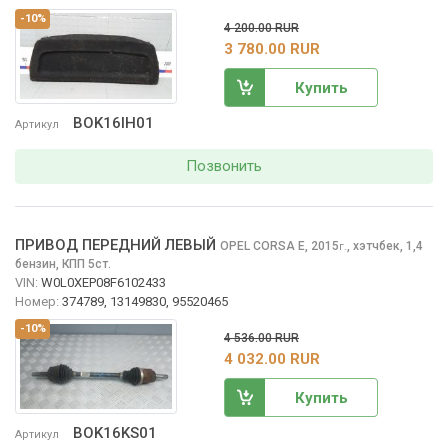
-10%
4 200.00 RUR
3 780.00 RUR
Купить
BOK16IH01
Артикул
Позвонить
ПРИВОД ПЕРЕДНИЙ ЛЕВЫЙ
OPEL CORSA
E, 2015
,
хэтчбек, 1,4
г.
бензин, КПП 5ст.
VIN:
W0L0XEP08F6102433
Номер:
374789, 13149830, 95520465
-10%
4 536.00 RUR
4 032.00 RUR
Купить
BOK16KS01
Артикул