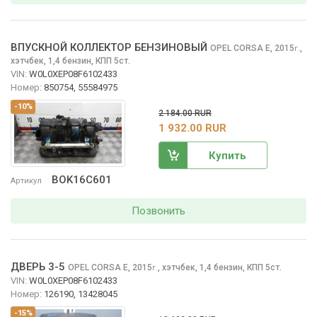
ВПУСКНОЙ КОЛЛЕКТОР БЕНЗИНОВЫЙ
OPEL CORSA
E, 2015
,
г.
хэтчбек, 1,4 бензин, КПП 5ст.
VIN:
W0L0XEP08F6102433
Номер:
850754, 55584975
-10%
2 184.00 RUR
1 932.00 RUR
Купить
BOK16C601
Артикул
Позвонить
ДВЕРЬ 3-5
OPEL CORSA
E, 2015
,
хэтчбек, 1,4 бензин, КПП 5ст.
г.
VIN:
W0L0XEP08F6102433
Номер:
126190, 13428045
-15%