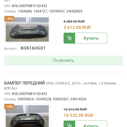
5ст.
VIN:
W0L0XEP08F6102433
Номер:
1404689, 1404727, 13399547, 39002839
-15%
4 284.00 RUR
3 612.00 RUR
Купить
BOK16HG01
Артикул
Позвонить
БАМПЕР ПЕРЕДНИЙ
OPEL CORSA
E, 2015
,
хэтчбек, 1,4 бензин,
г.
КПП 5ст.
VIN:
W0L0XEP08F6102433
Номер:
39059634, 13399228, 39003567, 39014304
-10%
16 212.00 RUR
14 532.00 RUR
Купить