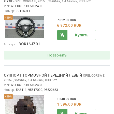
РУЛЬ
OPEL CORSA
E, 2015
,
хэтчбек, 1,4 бензин, КПП 5ст.
г.
VIN:
W0L0XEP08F6102433
Номер:
39116011
-10%
7 812.00 RUR
6 972.00 RUR
Купить
BOK16JZ01
Артикул
Позвонить
СУППОРТ ТОРМОЗНОЙ ПЕРЕДНИЙ ЛЕВЫЙ
OPEL CORSA
E,
2015
,
хэтчбек, 1,4 бензин, КПП 5ст.
г.
VIN:
W0L0XEP08F6102433
Номер:
542411, 95517020, 95522663
-10%
1 848.00 RUR
1 596.00 RUR