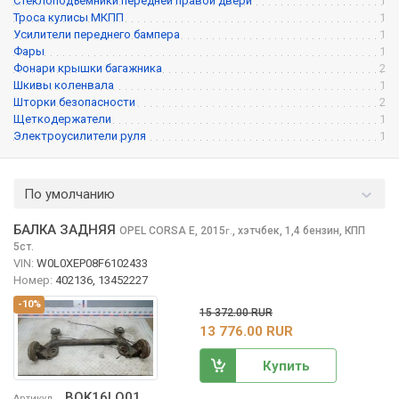
Стеклоподъемники передней правой двери
1
Троса кулисы МКПП
1
Усилители переднего бампера
1
Фары
1
Фонари крышки багажника
2
Шкивы коленвала
1
Шторки безопасности
2
Щеткодержатели
1
Электроусилители руля
1
По умолчанию
БАЛКА ЗАДНЯЯ
OPEL CORSA
E, 2015
,
хэтчбек, 1,4 бензин, КПП
г.
5ст.
VIN:
W0L0XEP08F6102433
Номер:
402136, 13452227
-10%
15 372.00 RUR
13 776.00 RUR
Купить
BOK16LQ01
Артикул