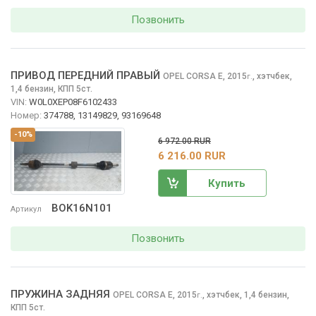
Позвонить
ПРИВОД ПЕРЕДНИЙ ПРАВЫЙ
OPEL CORSA
E, 2015
,
хэтчбек,
г.
1,4 бензин, КПП 5ст.
VIN:
W0L0XEP08F6102433
Номер:
374788, 13149829, 93169648
-10%
6 972.00 RUR
6 216.00 RUR
Купить
BOK16N101
Артикул
Позвонить
ПРУЖИНА ЗАДНЯЯ
OPEL CORSA
E, 2015
,
хэтчбек, 1,4 бензин,
г.
КПП 5ст.