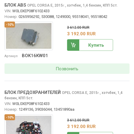
БЛОК ABS
OPEL CORSA
E, 2015
,
хэтчбек, 1,4 бензин, КПП 5ст.
г.
VIN:
W0L0XEP08F6102433
Номер:
0265956292, 530088, 1249000, 95518041, 95518042
-10%
3 612.00 RUR
3 192.00 RUR
Купить
BOK16KW01
Артикул
Позвонить
БЛОК ПРЕДОХРАНИТЕЛЕЙ
OPEL CORSA
E, 2015
,
хэтчбек, 1,4
г.
бензин, КПП 5ст.
VIN:
W0L0XEP08F6102433
Номер:
1249136, 39036044, 13451890aa
-10%
3 612.00 RUR
3 192.00 RUR