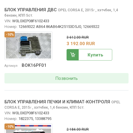
БЛОК УПРАВЛЕНИЯ ДВС
OPEL CORSA
E, 2015
,
хэтчбек, 1,4
г.
бензин, КПП 5ст.
VIN:
W0L0XEP08F6102433
Номер:
12669322 AB64 86AB64K25153D5J0, 12669322
-10%
3 612.00 RUR
3 192.00 RUR
Купить
BOK16PF01
Артикул
Позвонить
БЛОК УПРАВЛЕНИЯ ПЕЧКИ И КЛИМАТ-КОНТРОЛЯ
OPEL
CORSA
E, 2015
,
хэтчбек, 1,4 бензин, КПП 5ст.
г.
VIN:
W0L0XEP08F6102433
Номер:
1822375, 13388795
-10%
2 184.00 RUR