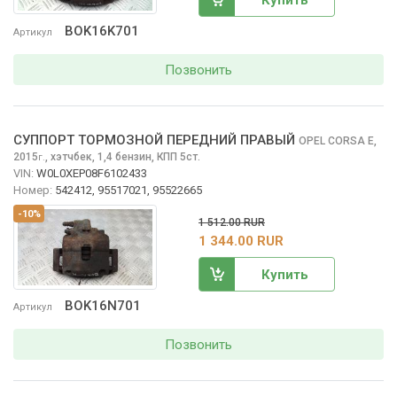
Купить
BOK16K701
Артикул
Позвонить
СУППОРТ ТОРМОЗНОЙ ПЕРЕДНИЙ ПРАВЫЙ
OPEL CORSA
E,
2015
,
хэтчбек, 1,4 бензин, КПП 5ст.
г.
VIN:
W0L0XEP08F6102433
Номер:
542412, 95517021, 95522665
-10%
1 512.00 RUR
1 344.00 RUR
Купить
BOK16N701
Артикул
Позвонить