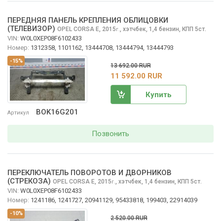
ПЕРЕДНЯЯ ПАНЕЛЬ КРЕПЛЕНИЯ ОБЛИЦОВКИ
(ТЕЛЕВИЗОР)
OPEL CORSA
E, 2015
,
хэтчбек, 1,4 бензин, КПП 5ст.
г.
VIN:
W0L0XEP08F6102433
Номер:
1312358, 1101162, 13444708, 13444794, 13444793
-15%
13 692.00 RUR
11 592.00 RUR
Купить
BOK16G201
Артикул
Позвонить
ПЕРЕКЛЮЧАТЕЛЬ ПОВОРОТОВ И ДВОРНИКОВ
(СТРЕКОЗА)
OPEL CORSA
E, 2015
,
хэтчбек, 1,4 бензин, КПП 5ст.
г.
VIN:
W0L0XEP08F6102433
Номер:
1241186, 1241727, 20941129, 95433818, 199403, 22914039
-10%
2 520.00 RUR