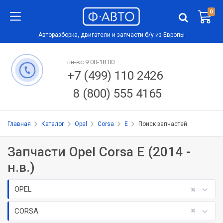
0
Авторазборка, двигатели и запчасти б/у из Европы
пн-вс 9:00-18:00
+7 (499) 110 2426
8 (800) 555 4165
Главная
Каталог
Opel
Corsa
E
Поиск запчастей
Запчасти Opel Corsa E (2014 -
н.в.)
OPEL
CORSA