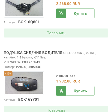
2 268.00 RUR
Купить
BOK16Q801
Артикул
Позвонить
ПОДУШКА СИДЕНИЯ ВОДИТЕЛЯ
OPEL CORSA
E, 2015
,
г.
хэтчбек, 1,4 бензин, КПП 5ст.
VIN:
W0L0XEP08F6102433
Номер:
199490, 96853001
-10%
2 184.00 RUR
1 932.00 RUR
Купить
BOK16YY01
Артикул
Позвонить