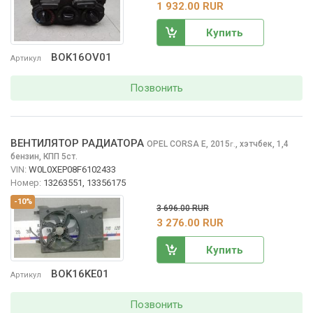
1 932.00 RUR
Купить
BOK16OV01
Артикул
Позвонить
ВЕНТИЛЯТОР РАДИАТОРА
OPEL CORSA
E, 2015
,
хэтчбек, 1,4
г.
бензин, КПП 5ст.
VIN:
W0L0XEP08F6102433
Номер:
13263551, 13356175
-10%
3 696.00 RUR
3 276.00 RUR
Купить
BOK16KE01
Артикул
Позвонить