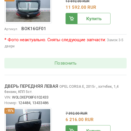
13 692.00 RUR
11 592.00 RUR
Купить
BOK16GF01
Артикул
* Фото неактуально. Сняты следующие запчасти:
Замок 3-5
двери
Позвонить
ДВЕРЬ ПЕРЕДНЯЯ ЛЕВАЯ
OPEL CORSA
E, 2015
,
хэтчбек, 1,4
г.
бензин, КПП 5ст.
VIN:
W0L0XEP08F6102433
Номер:
124484, 13433486
-15%
7 392.00 RUR
6 216.00 RUR
Купить