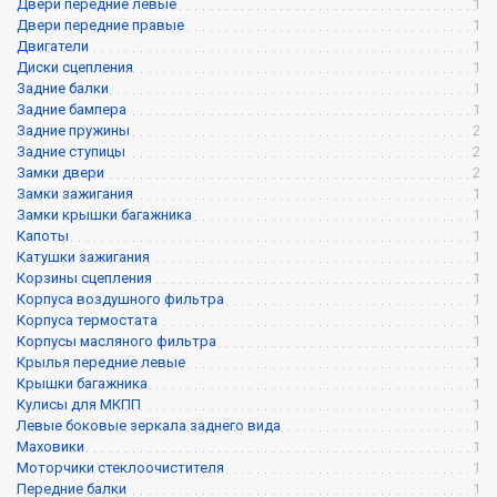
Двери передние левые
1
Двери передние правые
1
Двигатели
1
Диски сцепления
1
Задние балки
1
Задние бампера
1
Задние пружины
2
Задние ступицы
2
Замки двери
2
Замки зажигания
1
Замки крышки багажника
1
Капоты
1
Катушки зажигания
1
Корзины сцепления
1
Корпуса воздушного фильтра
1
Корпуса термостата
1
Корпусы масляного фильтра
1
Крылья передние левые
1
Крышки багажника
1
Кулисы для МКПП
1
Левые боковые зеркала заднего вида
1
Маховики
1
Моторчики стеклоочистителя
1
Передние балки
1