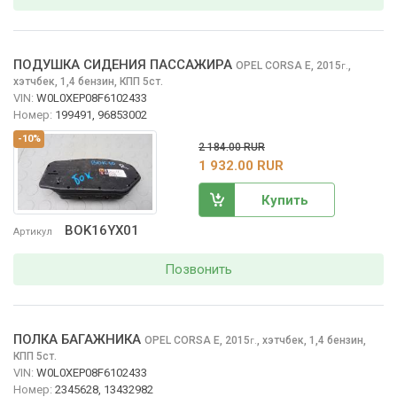
ПОДУШКА СИДЕНИЯ ПАССАЖИРА
OPEL CORSA
E, 2015
,
г.
хэтчбек, 1,4 бензин, КПП 5ст.
VIN:
W0L0XEP08F6102433
Номер:
199491, 96853002
-10%
2 184.00 RUR
1 932.00 RUR
Купить
BOK16YX01
Артикул
Позвонить
ПОЛКА БАГАЖНИКА
OPEL CORSA
E, 2015
,
хэтчбек, 1,4 бензин,
г.
КПП 5ст.
VIN:
W0L0XEP08F6102433
Номер:
2345628, 13432982