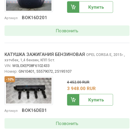
Купить
BOK16D201
Артикул
Позвонить
КАТУШКА ЗАЖИГАНИЯ БЕНЗИНОВАЯ
OPEL CORSA
E, 2015
,
г.
хэтчбек, 1,4 бензин, КПП 5ст.
VIN:
W0L0XEP08F6102433
Номер:
GN10401, 55579072, 25195107
-10%
4 452.00 RUR
3 948.00 RUR
Купить
BOK16DE01
Артикул
Позвонить