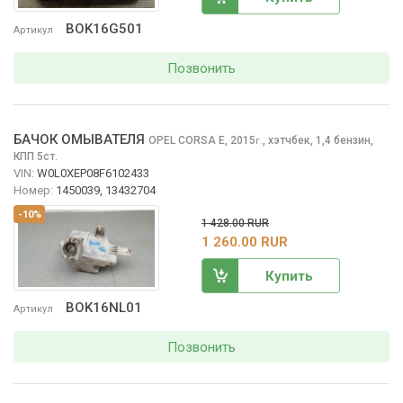
BOK16G501
Артикул
Позвонить
БАЧОК ОМЫВАТЕЛЯ
OPEL CORSA
E, 2015
,
хэтчбек, 1,4 бензин,
г.
КПП 5ст.
VIN:
W0L0XEP08F6102433
Номер:
1450039, 13432704
-10%
1 428.00 RUR
1 260.00 RUR
Купить
BOK16NL01
Артикул
Позвонить