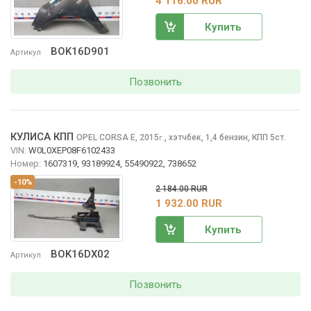
4 116.00 RUR
Купить
BOK16D901
Артикул
Позвонить
КУЛИСА КПП
OPEL CORSA
E, 2015
,
хэтчбек, 1,4 бензин, КПП 5ст.
г.
VIN:
W0L0XEP08F6102433
Номер:
1607319, 93189924, 55490922, 738652
-10%
2 184.00 RUR
1 932.00 RUR
Купить
BOK16DX02
Артикул
Позвонить