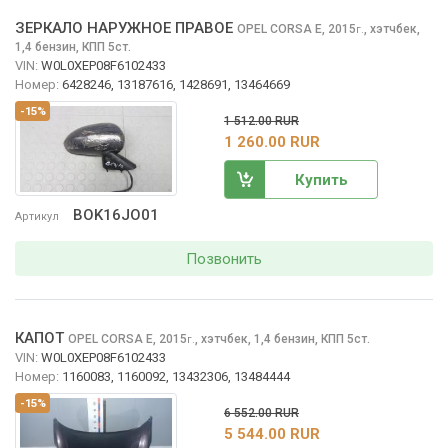
ЗЕРКАЛО НАРУЖНОЕ ПРАВОЕ
OPEL CORSA
E, 2015
,
хэтчбек,
г.
1,4 бензин, КПП 5ст.
VIN:
W0L0XEP08F6102433
Номер:
6428246, 13187616, 1428691, 13464669
-15%
1 512.00 RUR
1 260.00 RUR
Купить
BOK16JO01
Артикул
Позвонить
КАПОТ
OPEL CORSA
E, 2015
,
хэтчбек, 1,4 бензин, КПП 5ст.
г.
VIN:
W0L0XEP08F6102433
Номер:
1160083, 1160092, 13432306, 13484444
-15%
6 552.00 RUR
5 544.00 RUR