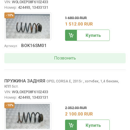
VIN:
W0L0XEP08F6102433
Номер:
424493, 13433131
-10%
1 680.00 RUR
1 512.00 RUR
Купить
BOK16SM01
Артикул
Позвонить
ПРУЖИНА ЗАДНЯЯ
OPEL CORSA
E, 2015
,
хэтчбек, 1,4 бензин,
г.
КПП 5ст.
VIN:
W0L0XEP08F6102433
Номер:
424493, 13433131
-10%
2 352.00 RUR
2 100.00 RUR
Купить