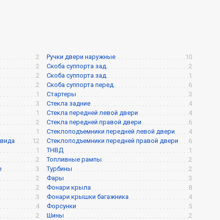
2
Ручки двери наружные
10
2
Скоба суппорта зад.
2
2
Скоба суппорта зад.
1
2
Скоба суппорта перед.
6
1
Стартеры
3
3
Стекла задние
4
1
Стекла передней левой двери
4
2
Стекла передней правой двери
6
1
Стеклоподъемники передней левой двери
4
 вида
12
Стеклоподъемники передней правой двери
6
1
ТНВД
1
2
Топливные рампы
2
е
3
Турбины
2
2
Фары
3
2
Фонари крыла
8
3
Фонари крышки багажника
4
4
Форсунки
5
2
Шины
2