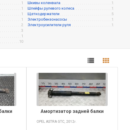
1
Шкивы коленвала
1
1
Шлейфы рулевого колеса
1
1
Щеткодержатели
5
1
Электробензонасосы
1
2
Электроусилители руля
1
3
1
10
балки
Амортизатор задней балки
OPEL ASTRA
GTC, 2012
г.