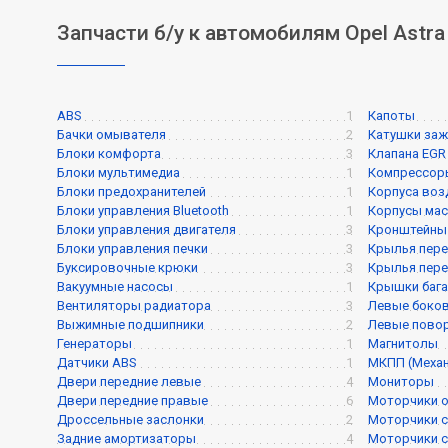
Запчасти б/у к автомобилям Opel Astr
ABS
1
Капоты
Бачки омывателя
2
Катушки заж
Блоки комфорта
3
Клапана EGR
Блоки мультимедиа
1
Компрессор
Блоки предохранителей
1
Корпуса воз
Блоки управления Bluetooth
1
Корпусы мас
Блоки управления двигателя
3
Кронштейны
Блоки управления печки
3
Крылья пере
Буксировочные крюки
3
Крылья пере
Вакуумные насосы
1
Крышки баг
Вентиляторы радиатора
3
Левые боков
Выжимные подшипники
2
Левые пово
Генераторы
1
Магнитолы
Датчики ABS
1
МКПП (Механ
Двери передние левые
4
Мониторы
Двери передние правые
6
Моторчики о
Дроссельные заслонки
2
Моторчики с
Задние амортизаторы
4
Моторчики с