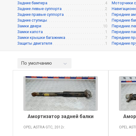
Задние бампера
4
Моторчики с
Задние левые суппорта
2
Навигационн
Задние правые суппорта
1
Передние а
Задние ступицы
1
Передние ба
Замки двери
10
Передние ле
Замки капота
1
Передние па
Замки крышки багажника
7
Передние пр
Защиты двигателя
1
Передние п
По умолчанию
Амортизатор задней балки
Амор
OPEL ASTRA
GTC, 2012
OPEL AS
г.