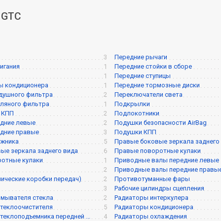
a GTC
3
Передние рычаги
игания
1
Передние стойки в сборе
1
Передние ступицы
ы кондиционера
1
Передние тормозные диски
душного фильтра
2
Переключатели света
ляного фильтра
1
Подкрылки
 КПП
2
Подлокотники
дние левые
2
Подушки безопасности AirBag
дние правые
3
Подушки КПП
ажника
5
Правые боковые зеркала заднего
ые зеркала заднего вида
6
Правые поворотные кулаки
ротные кулаки
1
Приводные валы передние левые
2
Приводные валы передние правы
ические коробки передач)
2
Противотуманные фары
3
Рабочие цилиндры сцепления
мывателя стекла
2
Радиаторы интеркулера
теклоочистителя
5
Радиаторы кондиционера
теклоподъемника передней ...
4
Радиаторы охлаждения