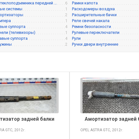
теклоподъемника передней ...
6
Рамки капота
ые системы
1
Расходомеры воздуха
мортизаторы
2
Расширительные бачки
мпера
1
Реле свечей накала
вые суппорта
4
Ремни безопасности
нели (телевизоры)
1
Рулевые переключатели
авые суппорта
4
Рули
ружины
2
Ручки двери внутренние
тизатор задней балки
Амортизатор задней 
TRA
GTC, 2012
OPEL ASTRA
GTC, 2012
г.
г.