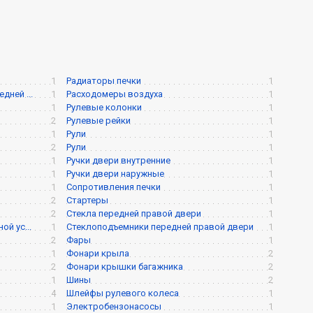
1
Радиаторы печки
1
ней ...
1
Расходомеры воздуха
1
1
Рулевые колонки
1
2
Рулевые рейки
1
1
Рули
1
2
Рули
1
1
Ручки двери внутренние
1
1
Ручки двери наружные
1
1
Сопротивления печки
1
2
Стартеры
1
2
Стекла передней правой двери
1
й ус...
1
Стеклоподъемники передней правой двери
1
2
Фары
1
1
Фонари крыла
2
2
Фонари крышки багажника
2
1
Шины
2
4
Шлейфы рулевого колеса
1
1
Электробензонасосы
1