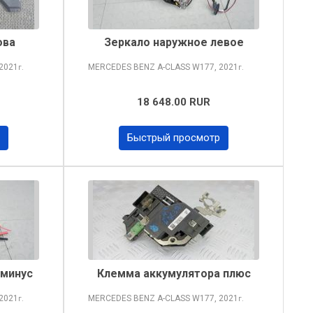
ова
Зеркало наружное левое
2021
MERCEDES BENZ A-CLASS
W177, 2021
г.
г.
18 648.00 RUR
Быстрый просмотр
 минус
Клемма аккумулятора плюс
2021
MERCEDES BENZ A-CLASS
W177, 2021
г.
г.