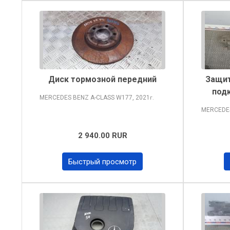
Диск тормозной передний
Защит
подк
MERCEDES BENZ A-CLASS
W177, 2021
г.
MERCEDE
2 940.00 RUR
Быстрый просмотр