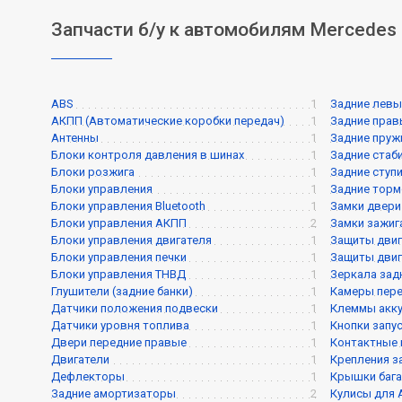
Запчасти б/у к автомобилям Mercedes 
ABS
1
Задние левы
АКПП (Автоматические коробки передач)
1
Задние прав
Антенны
1
Задние пру
Блоки контроля давления в шинах
1
Задние стаб
Блоки розжига
1
Задние ступ
Блоки управления
1
Задние торм
Блоки управления Bluetooth
1
Замки двери
Блоки управления АКПП
2
Замки зажиг
Блоки управления двигателя
1
Защиты двиг
Блоки управления печки
1
Защиты двиг
Блоки управления ТНВД
1
Зеркала зад
Глушители (задние банки)
1
Камеры пере
Датчики положения подвески
1
Клеммы акк
Датчики уровня топлива
1
Кнопки запу
Двери передние правые
1
Контактные 
Двигатели
1
Крепления з
Дефлекторы
1
Крышки баг
Задние амортизаторы
2
Кулисы для