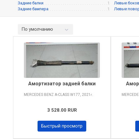
Задние балки
1
Левые боков
Задние бампера
1
Левые пово
По умолчанию
Амортизатор задней балки
Амор
MERCEDES BENZ A-CLASS
W177, 2021
MERCEDE
г.
3 528.00 RUR
Быстрый просмотр