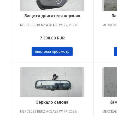
Защита двигателя верхняя
За
MERCEDES BENZ A-CLASS
W177, 2021
MERCEDE
г.
7 308.00 RUR
Быстрый просмотр
Зеркало салона
Кам
MERCEDES BENZ A-CLASS
W177, 2021
MERCEDE
г.