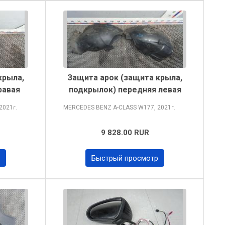
крыла,
Защита арок (защита крыла,
равая
подкрылок) передняя левая
2021
MERCEDES BENZ A-CLASS
W177, 2021
г.
г.
9 828.00 RUR
Быстрый просмотр