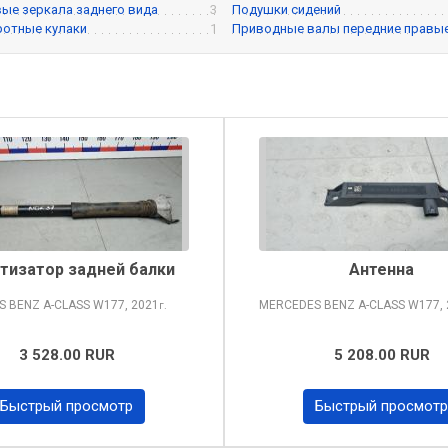
ые зеркала заднего вида
3
Подушки сидений
ротные кулаки
1
Приводные валы передние правы
тизатор задней балки
Антенна
S BENZ A-CLASS
W177, 2021
MERCEDES BENZ A-CLASS
W177, 
г.
3 528.00 RUR
5 208.00 RUR
Быстрый просмотр
Быстрый просмотр