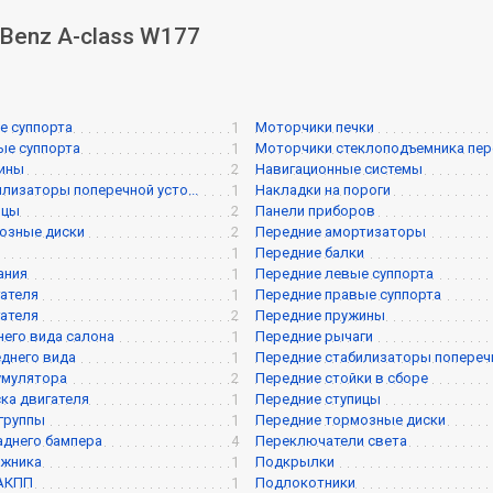
Benz A-class W177
е суппорта
1
Моторчики печки
ые суппорта
1
Моторчики стеклоподъемника перед
жины
2
Навигационные системы
илизаторы поперечной усто...
1
Накладки на пороги
ицы
2
Панели приборов
озные диски
2
Передние амортизаторы
1
Передние балки
ания
1
Передние левые суппорта
ателя
1
Передние правые суппорта
ателя
2
Передние пружины
него вида салона
1
Передние рычаги
днего вида
1
Передние стабилизаторы поперечно
умулятора
2
Передние стойки в сборе
ска двигателя
1
Передние ступицы
группы
1
Передние тормозные диски
аднего бампера
4
Переключатели света
ажника
1
Подкрылки
 АКПП
1
Подлокотники