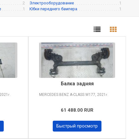
2
Электрооборудование
1
е
1
Юбки переднего бампера
1
Балка задняя
2021
MERCEDES BENZ A-CLASS
W177, 2021
г.
г.
61 488.00 RUR
Быстрый просмотр