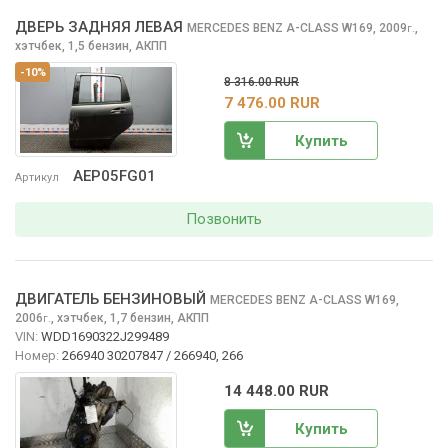
ДВЕРЬ ЗАДНЯЯ ЛЕВАЯ
MERCEDES BENZ A-CLASS
W169, 2009
,
г.
хэтчбек, 1,5 бензин, АКПП
-10%
8 316.00 RUR
7 476.00 RUR
Купить
AEP05FG01
Артикул
Позвонить
ДВИГАТЕЛЬ БЕНЗИНОВЫЙ
MERCEDES BENZ A-CLASS
W169,
2006
,
хэтчбек, 1,7 бензин, АКПП
г.
VIN:
WDD1690322J299489
Номер:
266940 30207847 / 266940, 266
14 448.00 RUR
Купить