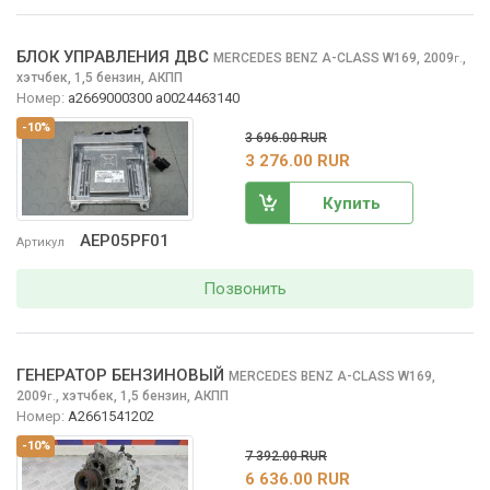
БЛОК УПРАВЛЕНИЯ ДВС
MERCEDES BENZ A-CLASS
W169, 2009
,
г.
хэтчбек, 1,5 бензин, АКПП
Номер:
a2669000300 a0024463140
-10%
3 696.00 RUR
3 276.00 RUR
Купить
AEP05PF01
Артикул
Позвонить
ГЕНЕРАТОР БЕНЗИНОВЫЙ
MERCEDES BENZ A-CLASS
W169,
2009
,
хэтчбек, 1,5 бензин, АКПП
г.
Номер:
A2661541202
-10%
7 392.00 RUR
6 636.00 RUR