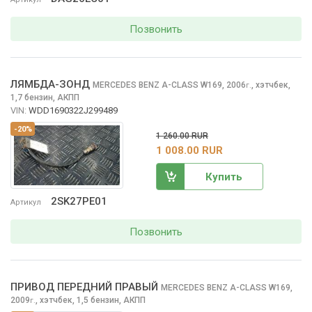
Позвонить
ЛЯМБДА-ЗОНД
MERCEDES BENZ A-CLASS
W169, 2006
,
хэтчбек,
г.
1,7 бензин, АКПП
VIN:
WDD1690322J299489
-20%
1 260.00 RUR
1 008.00 RUR
Купить
2SK27PE01
Артикул
Позвонить
ПРИВОД ПЕРЕДНИЙ ПРАВЫЙ
MERCEDES BENZ A-CLASS
W169,
2009
,
хэтчбек, 1,5 бензин, АКПП
г.