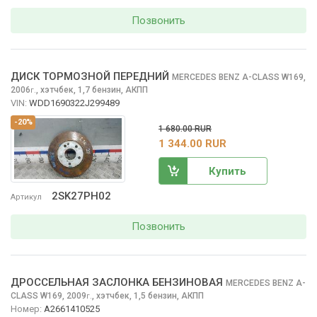
Позвонить
ДИСК ТОРМОЗНОЙ ПЕРЕДНИЙ
MERCEDES BENZ A-CLASS
W169,
2006
,
хэтчбек, 1,7 бензин, АКПП
г.
VIN:
WDD1690322J299489
-20%
1 680.00 RUR
1 344.00 RUR
Купить
2SK27PH02
Артикул
Позвонить
ДРОССЕЛЬНАЯ ЗАСЛОНКА БЕНЗИНОВАЯ
MERCEDES BENZ A-
CLASS
W169, 2009
,
хэтчбек, 1,5 бензин, АКПП
г.
Номер:
A2661410525