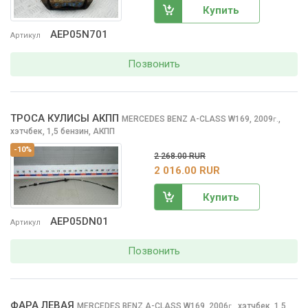
Купить
AEP05N701
Артикул
Позвонить
ТРОСА КУЛИСЫ АКПП
MERCEDES BENZ A-CLASS
W169, 2009
,
г.
хэтчбек, 1,5 бензин, АКПП
-10%
2 268.00 RUR
2 016.00 RUR
Купить
AEP05DN01
Артикул
Позвонить
ФАРА ЛЕВАЯ
MERCEDES BENZ A-CLASS
W169, 2006
,
хэтчбек, 1,5
г.