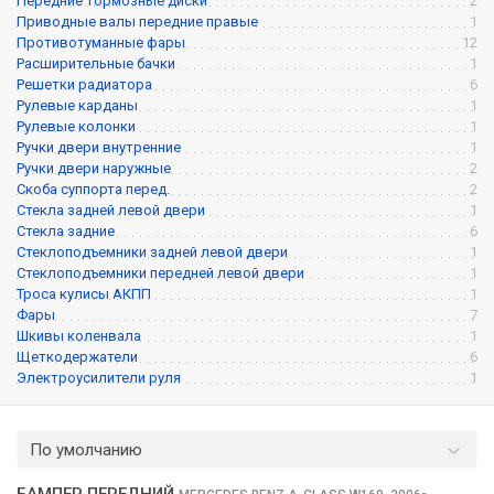
Передние тормозные диски
2
Приводные валы передние правые
1
Противотуманные фары
12
Расширительные бачки
1
Решетки радиатора
6
Рулевые карданы
1
Рулевые колонки
1
Ручки двери внутренние
1
Ручки двери наружные
2
Скоба суппорта перед.
2
Стекла задней левой двери
1
Стекла задние
6
Стеклоподъемники задней левой двери
1
Стеклоподъемники передней левой двери
1
Троса кулисы АКПП
1
Фары
7
Шкивы коленвала
1
Щеткодержатели
6
Электроусилители руля
1
По умолчанию