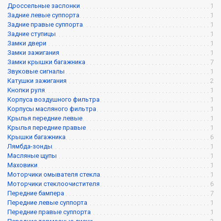
Дроссельные заслонки
1
Задние левые суппорта
1
Задние правые суппорта
1
Задние ступицы
1
Замки двери
1
Замки зажигания
1
Замки крышки багажника
7
Звуковые сигналы
1
Катушки зажигания
2
Кнопки руля
1
Корпуса воздушного фильтра
1
Корпусы масляного фильтра
1
Крылья передние левые
1
Крылья передние правые
1
Крышки багажника
6
Лямбда-зонды
1
Масляные щупы
1
Маховики
1
Моторчики омывателя стекла
1
Моторчики стеклоочистителя
6
Передние бампера
7
Передние левые суппорта
1
Передние правые суппорта
1