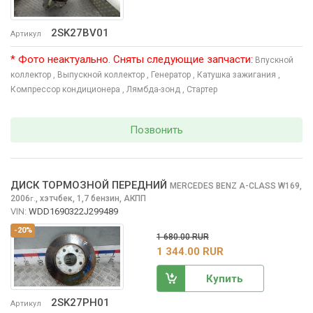
2SK27BV01
Артикул
* Фото неактуально. Сняты следующие запчасти:
Впускной
коллектор
, Выпускной коллектор
, Генератор
, Катушка зажигания
,
Компрессор кондиционера
, Лямбда-зонд
, Стартер
Позвонить
ДИСК ТОРМОЗНОЙ ПЕРЕДНИЙ
MERCEDES BENZ A-CLASS
W169,
2006
,
хэтчбек, 1,7 бензин, АКПП
г.
VIN:
WDD1690322J299489
-20%
1 680.00 RUR
1 344.00 RUR
Купить
2SK27PH01
Артикул