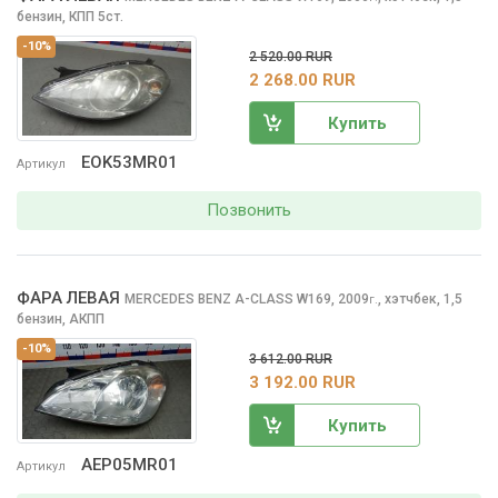
бензин, КПП 5ст.
-10%
2 520.00 RUR
2 268.00 RUR
Купить
EOK53MR01
Артикул
Позвонить
ФАРА ЛЕВАЯ
MERCEDES BENZ A-CLASS
W169, 2009
,
хэтчбек, 1,5
г.
бензин, АКПП
-10%
3 612.00 RUR
3 192.00 RUR
Купить
AEP05MR01
Артикул