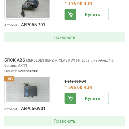
1 176.00 RUR
Купить
AEP05NP01
Артикул
Позвонить
БЛОК ABS
MERCEDES BENZ A-CLASS
W169, 2009
,
хэтчбек, 1,5
г.
бензин, АКПП
Номер:
0265950986
-10%
1 848.00 RUR
1 596.00 RUR
Купить
AEP05KW01
Артикул
Позвонить