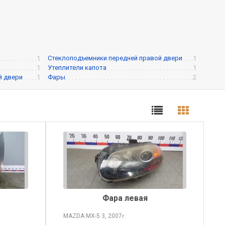
1
Стеклоподъемники передней правой двери
1
1
Утеплители капота
1
й двери
1
Фары
2
Фара левая
MAZDA MX-5
3, 2007
г.