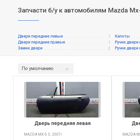
Запчасти б/у к автомобилям Mazda Mx-
Двери передние левые
1
Капоты
Двери передние правые
1
Ручки двери
Замки двери
2
Ручки двери
По умолчанию
Дверь передняя левая
Две
MAZDA MX-5
3, 2007
MAZDA M
г.