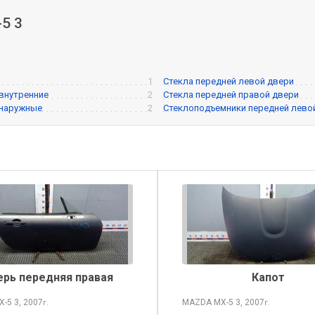
5 3
1
Стекла передней левой двери
 внутренние
2
Стекла передней правой двери
 наружные
2
Стеклоподъемники передней лево
рь передняя правая
Капот
X-5
3, 2007
MAZDA MX-5
3, 2007
г.
г.