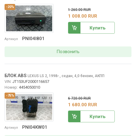
-20%
1 260.00 RUR
1 008.00 RUR
Купить
PNI04I801
Артикул
Позвонить
БЛОК ABS
LEXUS LS
2, 1998
,
седан, 4,0 бензин, АКПП
г.
VIN:
JT153UF2000116657
Номер:
4454050010
-75%
6 720.00 RUR
1 680.00 RUR
Купить
PNI04KW01
Артикул