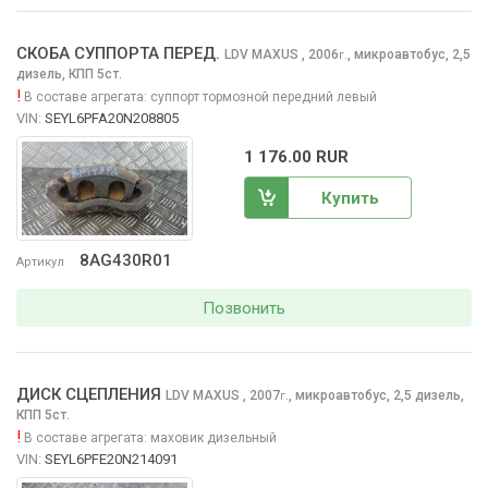
СКОБА СУППОРТА ПЕРЕД.
LDV MAXUS
, 2006
,
микроавтобус, 2,5
г.
дизель, КПП 5ст.
!
В составе агрегата:
суппорт тормозной передний левый
VIN:
SEYL6PFA20N208805
1 176.00 RUR
Купить
8AG430R01
Артикул
Позвонить
ДИСК СЦЕПЛЕНИЯ
LDV MAXUS
, 2007
,
микроавтобус, 2,5 дизель,
г.
КПП 5ст.
!
В составе агрегата:
маховик дизельный
VIN:
SEYL6PFE20N214091