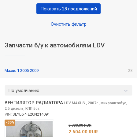
Показать 28 предложений
Очистить фильтр
Запчасти б/у к автомобилям LDV
Maxus 1 2005-2009
28
По умолчанию
ВЕНТИЛЯТОР РАДИАТОРА
LDV MAXUS
, 2007
,
микроавтобус,
г.
2,5 дизель, КПП 5ст.
VIN:
SEYL6PFE20N214091
-30%
3 780.00 RUR
2 604.00 RUR