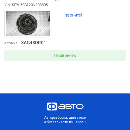
VIN:
SEYL6PFA20N208805
звоните!
8AG43DR01
Артикул
Позвонить
Авторазборка, двигатели
и б/у запчасти из Европы