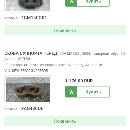
Купить
4GM150Q01
Артикул
Позвонить
СКОБА СУППОРТА ПЕРЕД.
LDV MAXUS
, 2006
,
микроавтобус, 2,5
г.
дизель, КПП 5ст.
!
В составе агрегата:
суппорт тормозной передний правый
VIN:
SEYL6PFA20N208805
1 176.00 RUR
Купить
8AG430Q01
Артикул
Позвонить