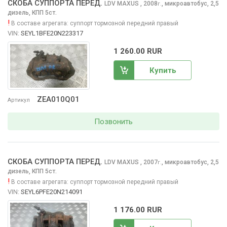
СКОБА СУППОРТА ПЕРЕД.
LDV MAXUS
, 2008
,
микроавтобус, 2,5
г.
дизель, КПП 5ст.
!
В составе агрегата:
суппорт тормозной передний правый
VIN:
SEYL1BFE20N223317
1 260.00 RUR
Купить
ZEA010Q01
Артикул
Позвонить
СКОБА СУППОРТА ПЕРЕД.
LDV MAXUS
, 2007
,
микроавтобус, 2,5
г.
дизель, КПП 5ст.
!
В составе агрегата:
суппорт тормозной передний правый
VIN:
SEYL6PFE20N214091
1 176.00 RUR