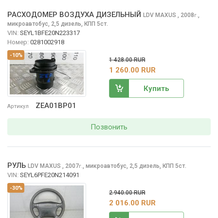
РАСХОДОМЕР ВОЗДУХА ДИЗЕЛЬНЫЙ
LDV MAXUS
, 2008
,
г.
микроавтобус, 2,5 дизель, КПП 5ст.
VIN:
SEYL1BFE20N223317
Номер:
0281002918
-10%
1 428.00 RUR
1 260.00 RUR
Купить
ZEA01BP01
Артикул
Позвонить
РУЛЬ
LDV MAXUS
, 2007
,
микроавтобус, 2,5 дизель, КПП 5ст.
г.
VIN:
SEYL6PFE20N214091
-30%
2 940.00 RUR
2 016.00 RUR