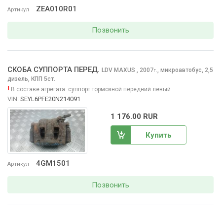
ZEA010R01
Артикул
Позвонить
СКОБА СУППОРТА ПЕРЕД.
LDV MAXUS
, 2007
,
микроавтобус, 2,5
г.
дизель, КПП 5ст.
!
В составе агрегата:
суппорт тормозной передний левый
VIN:
SEYL6PFE20N214091
1 176.00 RUR
Купить
4GM1501
Артикул
Позвонить