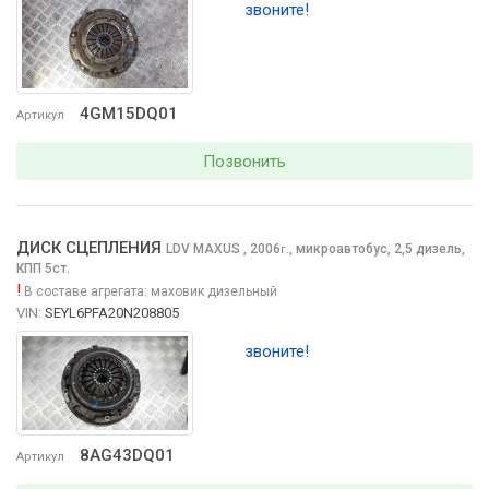
звоните!
4GM15DQ01
Артикул
Позвонить
ДИСК СЦЕПЛЕНИЯ
LDV MAXUS
, 2006
,
микроавтобус, 2,5 дизель,
г.
КПП 5ст.
!
В составе агрегата:
маховик дизельный
VIN:
SEYL6PFA20N208805
звоните!
8AG43DQ01
Артикул