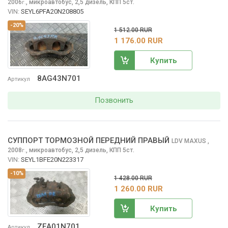
2006
,
микроавтобус, 2,5 дизель, КПП 5ст.
г.
VIN:
SEYL6PFA20N208805
-20%
1 512.00 RUR
1 176.00 RUR
Купить
8AG43N701
Артикул
Позвонить
СУППОРТ ТОРМОЗНОЙ ПЕРЕДНИЙ ПРАВЫЙ
LDV MAXUS
,
2008
,
микроавтобус, 2,5 дизель, КПП 5ст.
г.
VIN:
SEYL1BFE20N223317
-10%
1 428.00 RUR
1 260.00 RUR
Купить
ZEA01N701
Артикул