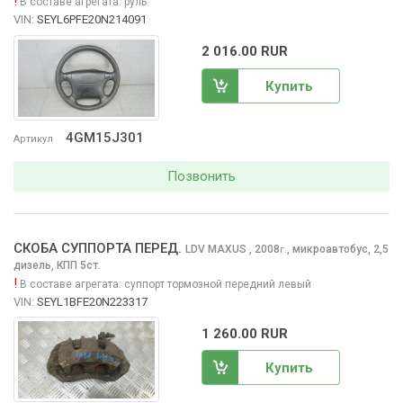
!
В составе агрегата:
руль
VIN:
SEYL6PFE20N214091
2 016.00 RUR
Купить
4GM15J301
Артикул
Позвонить
СКОБА СУППОРТА ПЕРЕД.
LDV MAXUS
, 2008
,
микроавтобус, 2,5
г.
дизель, КПП 5ст.
!
В составе агрегата:
суппорт тормозной передний левый
VIN:
SEYL1BFE20N223317
1 260.00 RUR
Купить