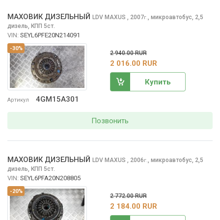
МАХОВИК ДИЗЕЛЬНЫЙ
LDV MAXUS
, 2007
,
микроавтобус, 2,5
г.
дизель, КПП 5ст.
VIN:
SEYL6PFE20N214091
-30%
2 940.00 RUR
2 016.00 RUR
Купить
4GM15A301
Артикул
Позвонить
МАХОВИК ДИЗЕЛЬНЫЙ
LDV MAXUS
, 2006
,
микроавтобус, 2,5
г.
дизель, КПП 5ст.
VIN:
SEYL6PFA20N208805
-20%
2 772.00 RUR
2 184.00 RUR