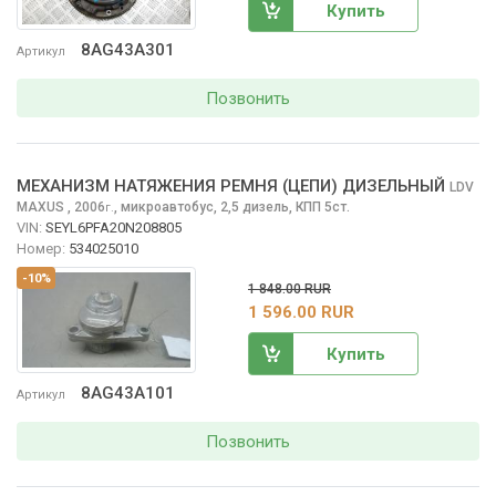
Купить
8AG43A301
Артикул
Позвонить
МЕХАНИЗМ НАТЯЖЕНИЯ РЕМНЯ (ЦЕПИ) ДИЗЕЛЬНЫЙ
LDV
MAXUS
, 2006
,
микроавтобус, 2,5 дизель, КПП 5ст.
г.
VIN:
SEYL6PFA20N208805
Номер:
534025010
-10%
1 848.00 RUR
1 596.00 RUR
Купить
8AG43A101
Артикул
Позвонить