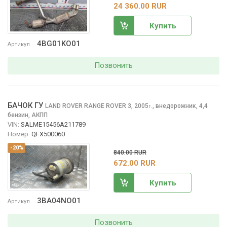
24 360.00 RUR
Купить
4BG01KO01
Артикул
Позвонить
БАЧОК ГУ
LAND ROVER RANGE ROVER
3, 2005
,
внедорожник, 4,4
г.
бензин, АКПП
VIN:
SALME15456A211789
Номер:
QFX500060
-20%
840.00 RUR
672.00 RUR
Купить
3BA04NO01
Артикул
Позвонить