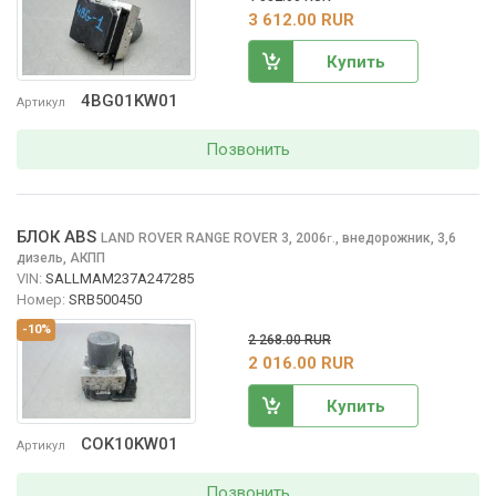
3 612.00 RUR
Купить
4BG01KW01
Артикул
Позвонить
БЛОК ABS
LAND ROVER RANGE ROVER
3, 2006
,
внедорожник, 3,6
г.
дизель, АКПП
VIN:
SALLMAM237A247285
Номер:
SRB500450
-10%
2 268.00 RUR
2 016.00 RUR
Купить
COK10KW01
Артикул
Позвонить