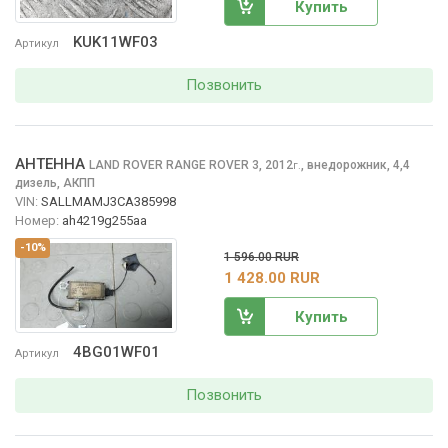
Купить
KUK11WF03
Артикул
Позвонить
АНТЕННА
LAND ROVER RANGE ROVER
3, 2012
,
внедорожник, 4,4
г.
дизель, АКПП
VIN:
SALLMAMJ3CA385998
Номер:
ah4219g255aa
-10%
1 596.00 RUR
1 428.00 RUR
Купить
4BG01WF01
Артикул
Позвонить