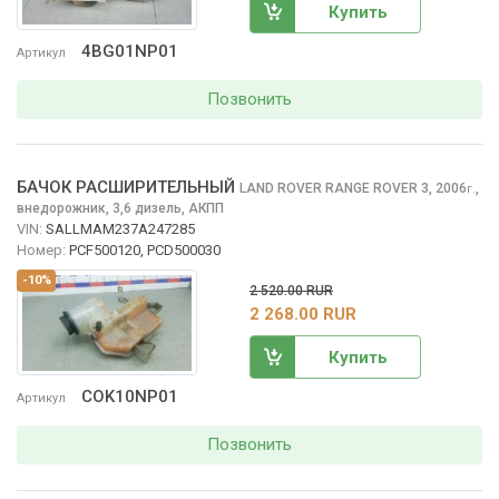
Купить
4BG01NP01
Артикул
Позвонить
БАЧОК РАСШИРИТЕЛЬНЫЙ
LAND ROVER RANGE ROVER
3, 2006
,
г.
внедорожник, 3,6 дизель, АКПП
VIN:
SALLMAM237A247285
Номер:
PCF500120, PCD500030
-10%
2 520.00 RUR
2 268.00 RUR
Купить
COK10NP01
Артикул
Позвонить