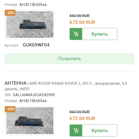
Номер:
AH4215k603aa
-20%
840.00 RUR
672.00 RUR
Купить
GUK09WF04
Артикул
Позвонить
АНТЕННА
LAND ROVER RANGE ROVER
3, 2012
,
внедорожник, 4,4
г.
дизель, АКПП
VIN:
SALLMAMJ3CA392999
Номер:
AH4215k603aa
-20%
840.00 RUR
672.00 RUR
Купить