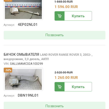
1 848.00 RUR
1 596.00 RUR
Купить
4EP02NL01
Артикул
Позвонить
БАЧОК ОМЫВАТЕЛЯ
LAND ROVER RANGE ROVER
3, 2002
,
г.
внедорожник, 3,0 дизель, АКПП
VIN:
SALLMAMC32A103299
-50%
2 520.00 RUR
1 260.00 RUR
Купить
DBN19NL01
Артикул
Позвонить