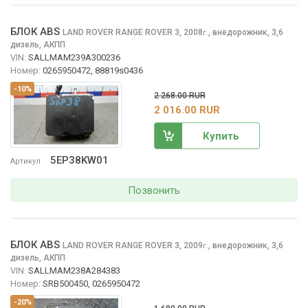
БЛОК ABS
LAND ROVER RANGE ROVER
3, 2008
,
внедорожник, 3,6
г.
дизель, АКПП
VIN:
SALLMAM239A300236
Номер:
0265950472, 88819s0436
-10%
2 268.00 RUR
2 016.00 RUR
Купить
5EP38KW01
Артикул
Позвонить
БЛОК ABS
LAND ROVER RANGE ROVER
3, 2009
,
внедорожник, 3,6
г.
дизель, АКПП
VIN:
SALLMAM238A284383
Номер:
SRB500450, 0265950472
-20%