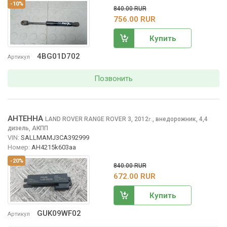
-10%
840.00 RUR
756.00 RUR
Купить
4BG01D702
Артикул
Позвонить
АНТЕННА
LAND ROVER RANGE ROVER
3, 2012
,
внедорожник, 4,4
г.
дизель, АКПП
VIN:
SALLMAMJ3CA392999
Номер:
AH4215k603aa
-20%
840.00 RUR
672.00 RUR
Купить
GUK09WF02
Артикул