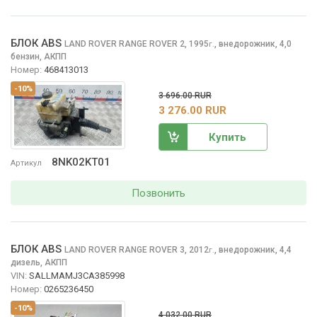
БЛОК ABS
LAND ROVER RANGE ROVER
2, 1995
,
внедорожник, 4,0
г.
бензин, АКПП
Номер:
468413013
-10%
3 696.00 RUR
3 276.00 RUR
Купить
8NK02KT01
Артикул
Позвонить
БЛОК ABS
LAND ROVER RANGE ROVER
3, 2012
,
внедорожник, 4,4
г.
дизель, АКПП
VIN:
SALLMAMJ3CA385998
Номер:
0265236450
-10%
4 032.00 RUR