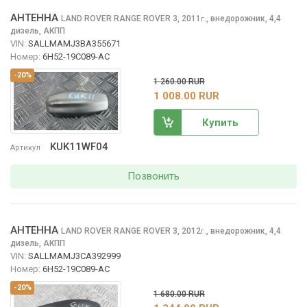
АНТЕННА
LAND ROVER RANGE ROVER
3, 2011
,
внедорожник, 4,4
г.
дизель, АКПП
VIN:
SALLMAMJ3BA355671
Номер:
6H52-19C089-AC
-20%
1 260.00 RUR
1 008.00 RUR
Купить
KUK11WF04
Артикул
Позвонить
АНТЕННА
LAND ROVER RANGE ROVER
3, 2012
,
внедорожник, 4,4
г.
дизель, АКПП
VIN:
SALLMAMJ3CA392999
Номер:
6H52-19C089-AC
-20%
1 680.00 RUR