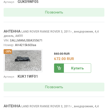
GUK09WF05
Артикул
Позвонить
АНТЕННА
LAND ROVER RANGE ROVER
3, 2011
,
внедорожник, 4,4
г.
дизель, АКПП
VIN:
SALLMAMJ3BA355671
Номер:
AH4215k603aa
-20%
840.00 RUR
672.00 RUR
Купить
KUK11WF01
Артикул
Позвонить
АНТЕННА
LAND ROVER RANGE ROVER
3, 2011
,
внедорожник, 4,4
г.