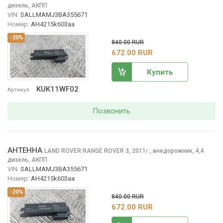
дизель, АКПП
VIN:
SALLMAMJ3BA355671
Номер:
AH4215k603aa
-20%
840.00 RUR
672.00 RUR
Купить
KUK11WF02
Артикул
Позвонить
АНТЕННА
LAND ROVER RANGE ROVER
3, 2011
,
внедорожник, 4,4
г.
дизель, АКПП
VIN:
SALLMAMJ3BA355671
Номер:
AH4215k603aa
-20%
840.00 RUR
672.00 RUR