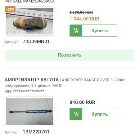
VIN:
SALLMAM238A269554
-20%
1 680.00 RUR
1 344.00 RUR
Купить
74U09MN01
Артикул
Позвонить
АМОРТИЗАТОР КАПОТА
LAND ROVER RANGE ROVER
3, 2006
,
г.
внедорожник, 3,6 дизель, АКПП
VIN:
*****************
840.00 RUR
Купить
1BM22D701
Артикул