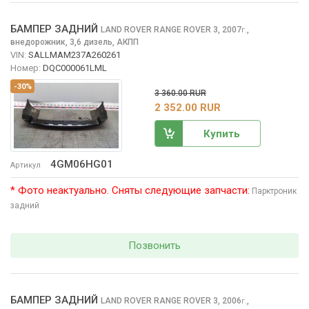
БАМПЕР ЗАДНИЙ
LAND ROVER RANGE ROVER
3, 2007
,
г.
внедорожник, 3,6 дизель, АКПП
VIN:
SALLMAM237A260261
Номер:
DQC000061LML
-30%
3 360.00 RUR
2 352.00 RUR
Купить
4GM06HG01
Артикул
* Фото неактуально. Сняты следующие запчасти:
Парктроник
задний
Позвонить
БАМПЕР ЗАДНИЙ
LAND ROVER RANGE ROVER
3, 2006
,
г.