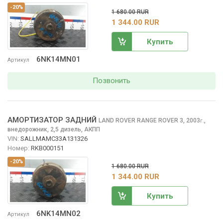
-20%
1 680.00 RUR
1 344.00 RUR
Купить
6NK14MN01
Артикул
Позвонить
АМОРТИЗАТОР ЗАДНИЙ
LAND ROVER RANGE ROVER
3, 2003
,
г.
внедорожник, 2,5 дизель, АКПП
VIN:
SALLMAMC33A131326
Номер:
RKB000151
-20%
1 680.00 RUR
1 344.00 RUR
Купить
6NK14MN02
Артикул