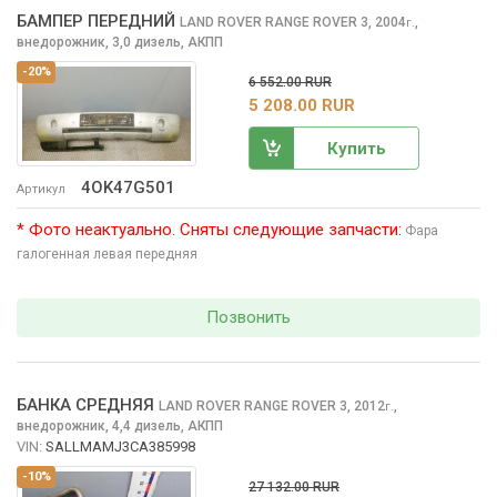
БАМПЕР ПЕРЕДНИЙ
LAND ROVER RANGE ROVER
3, 2004
,
г.
внедорожник, 3,0 дизель, АКПП
-20%
6 552.00 RUR
5 208.00 RUR
Купить
4OK47G501
Артикул
* Фото неактуально. Сняты следующие запчасти:
Фара
галогенная левая передняя
Позвонить
БАНКА СРЕДНЯЯ
LAND ROVER RANGE ROVER
3, 2012
,
г.
внедорожник, 4,4 дизель, АКПП
VIN:
SALLMAMJ3CA385998
-10%
27 132.00 RUR