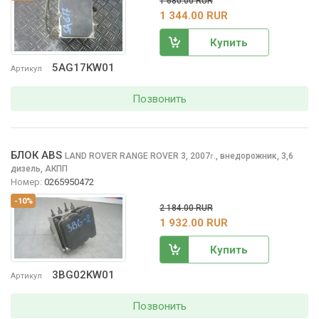
1 680.00 RUR
1 344.00 RUR
Купить
5AG17KW01
Артикул
Позвонить
БЛОК ABS
LAND ROVER RANGE ROVER
3, 2007
,
внедорожник, 3,6
г.
дизель, АКПП
Номер:
0265950472
-10%
2 184.00 RUR
1 932.00 RUR
Купить
3BG02KW01
Артикул
Позвонить