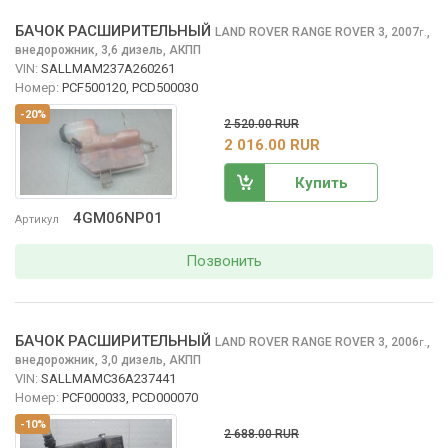
БАЧОК РАСШИРИТЕЛЬНЫЙ
LAND ROVER RANGE ROVER
3, 2007
,
г.
внедорожник, 3,6 дизель, АКПП
VIN:
SALLMAM237A260261
Номер:
PCF500120, PCD500030
-20%
2 520.00 RUR
2 016.00 RUR
Купить
4GM06NP01
Артикул
Позвонить
БАЧОК РАСШИРИТЕЛЬНЫЙ
LAND ROVER RANGE ROVER
3, 2006
,
г.
внедорожник, 3,0 дизель, АКПП
VIN:
SALLMAMC36A237441
Номер:
PCF000033, PCD000070
-10%
2 688.00 RUR