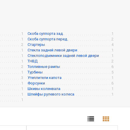
1
Скоба суппорта зад.
1
1
Скоба суппорта перед.
2
2
Стартеры
4
1
Стекла задней левой двери
1
1
Стеклоподъемники задней левой двери
1
1
ТНВД
2
2
Топливные рампы
6
1
Турбины
5
3
Утеплители капота
1
1
Форсунки
6
1
Шкивы коленвала
1
1
Шлейфы рулевого колеса
1
1