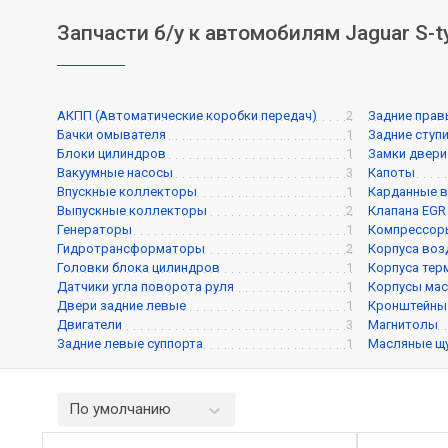
Запчасти б/у к автомобилям Jaguar S-t
АКПП (Автоматические коробки передач)
2
Задние прав
Бачки омывателя
1
Задние ступ
Блоки цилиндров
1
Замки двери
Вакуумные насосы
3
Капоты
Впускные коллекторы
1
Карданные 
Выпускные коллекторы
2
Клапана EGR
Генераторы
1
Компрессор
Гидротрансформаторы
2
Корпуса воз
Головки блока цилиндров
1
Корпуса тер
Датчики угла поворота руля
1
Корпусы мас
Двери задние левые
1
Кронштейны 
Двигатели
3
Магнитолы
Задние левые суппорта
1
Масляные щ
По умолчанию