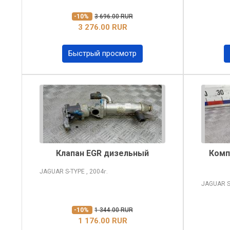
-10%
3 696.00 RUR
3 276.00 RUR
Быстрый просмотр
Клапан EGR дизельный
Комп
JAGUAR S-TYPE
, 2004
г.
JAGUAR S
-10%
1 344.00 RUR
1 176.00 RUR