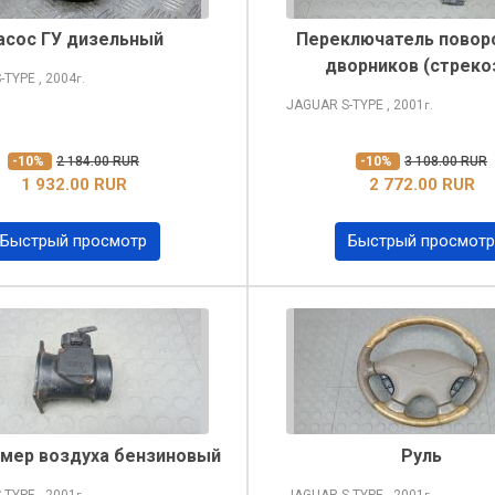
асос ГУ дизельный
Переключатель повор
дворников (стреко
-TYPE
, 2004
г.
JAGUAR S-TYPE
, 2001
г.
-10%
2 184.00 RUR
-10%
3 108.00 RUR
1 932.00 RUR
2 772.00 RUR
Быстрый просмотр
Быстрый просмотр
мер воздуха бензиновый
Руль
-TYPE
, 2001
JAGUAR S-TYPE
, 2001