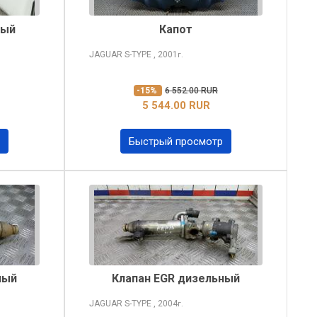
ный
Капот
JAGUAR S-TYPE
, 2001
г.
-15%
6 552.00 RUR
5 544.00 RUR
Быстрый просмотр
ный
Клапан EGR дизельный
JAGUAR S-TYPE
, 2004
г.