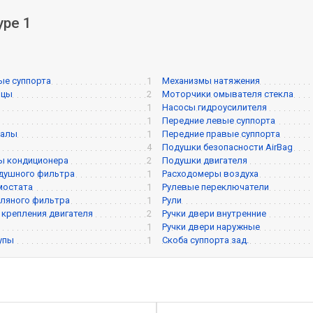
ype 1
ые суппорта
1
Механизмы натяжения
ицы
2
Моторчики омывателя стекла
1
Насосы гидроусилителя
1
Передние левые суппорта
валы
1
Передние правые суппорта
4
Подушки безопасности AirBag
ы кондиционера
2
Подушки двигателя
душного фильтра
1
Расходомеры воздуха
мостата
1
Рулевые переключатели
ляного фильтра
1
Рули
крепления двигателя
2
Ручки двери внутренние
1
Ручки двери наружные
упы
1
Скоба суппорта зад.