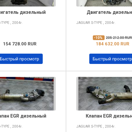
игатель дизельный
Двигатель дизель
-TYPE
, 2004
JAGUAR S-TYPE
, 2004
г.
г.
-10%
205 212.00 RUR
154 728.00 RUR
184 632.00 RUR
Быстрый просмотр
Быстрый просмотр
апан EGR дизельный
Клапан EGR дизель
-TYPE
, 2004
JAGUAR S-TYPE
, 2004
г.
г.