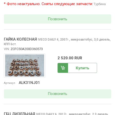
* Фото неактуально. Сняты следующие запчасти:
Турбина
Позвонить
ГАЙКА КОЛЕСНАЯ
IVECO DAILY
4, 2007
,
микроавтобус, 3,0 дизель,
г.
КПП 6ст.
VIN:
ZCFC50A200D360573
2 520.00 RUR
Купить
ALK31NJ01
Артикул
Позвонить
ГБЦ ДИЗЕЛЬНАЯ
IVECO DAILY
6, 2017
,
микроавтобус, 2,3 дизель,
г.