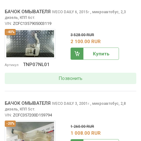
БАЧОК ОМЫВАТЕЛЯ
IVECO DAILY
6, 2015
,
микроавтобус, 2,3
г.
дизель, КПП 6ст.
VIN:
ZCFC1357905003119
-40%
3 528.00 RUR
2 100.00 RUR
Купить
TNP07NL01
Артикул
Позвонить
БАЧОК ОМЫВАТЕЛЯ
IVECO DAILY
3, 2001
,
микроавтобус, 2,8
г.
дизель, КПП 5ст.
VIN:
ZCFC357200D159794
-20%
1 260.00 RUR
1 008.00 RUR