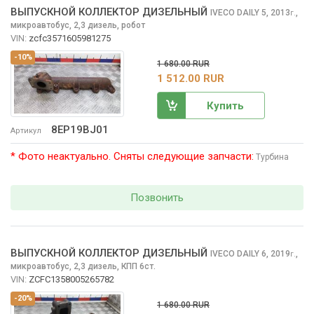
ВЫПУСКНОЙ КОЛЛЕКТОР ДИЗЕЛЬНЫЙ
IVECO DAILY
5, 2013
,
г.
микроавтобус, 2,3 дизель, робот
VIN:
zcfc3571605981275
-10%
1 680.00 RUR
1 512.00 RUR
Купить
8EP19BJ01
Артикул
* Фото неактуально. Сняты следующие запчасти:
Турбина
Позвонить
ВЫПУСКНОЙ КОЛЛЕКТОР ДИЗЕЛЬНЫЙ
IVECO DAILY
6, 2019
,
г.
микроавтобус, 2,3 дизель, КПП 6ст.
VIN:
ZCFC1358005265782
-20%
1 680.00 RUR