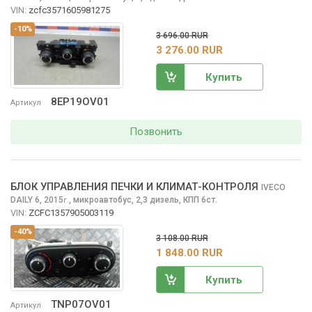
VIN:
zcfc3571605981275
-10%
3 696.00 RUR
3 276.00 RUR
Купить
8EP19OV01
Артикул
Позвонить
БЛОК УПРАВЛЕНИЯ ПЕЧКИ И КЛИМАТ-КОНТРОЛЯ
IVECO
DAILY
6, 2015
,
микроавтобус, 2,3 дизель, КПП 6ст.
г.
VIN:
ZCFC1357905003119
-40%
3 108.00 RUR
1 848.00 RUR
Купить
TNP07OV01
Артикул