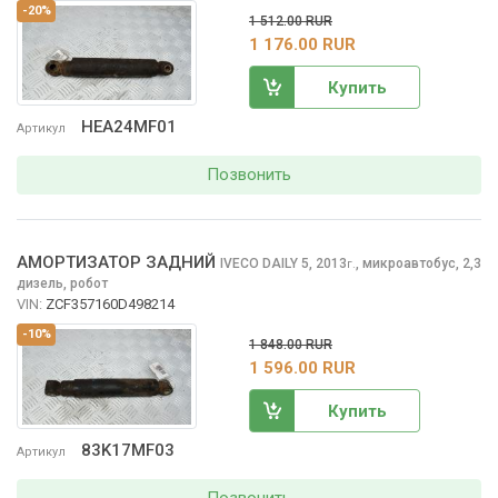
-20%
1 512.00 RUR
1 176.00 RUR
Купить
HEA24MF01
Артикул
Позвонить
АМОРТИЗАТОР ЗАДНИЙ
IVECO DAILY
5, 2013
,
микроавтобус, 2,3
г.
дизель, робот
VIN:
ZCF357160D498214
-10%
1 848.00 RUR
1 596.00 RUR
Купить
83K17MF03
Артикул