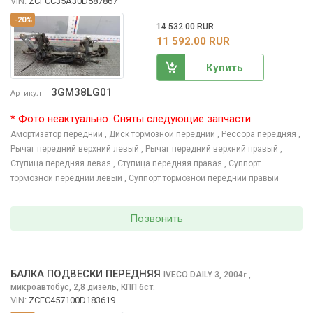
VIN:
ZCFCC35A30D587867
-20%
14 532.00 RUR
11 592.00 RUR
Купить
3GM38LG01
Артикул
* Фото неактуально. Сняты следующие запчасти:
Амортизатор передний
, Диск тормозной передний
, Рессора передняя
,
Рычаг передний верхний левый
, Рычаг передний верхний правый
,
Ступица передняя левая
, Ступица передняя правая
, Суппорт
тормозной передний левый
, Суппорт тормозной передний правый
Позвонить
БАЛКА ПОДВЕСКИ ПЕРЕДНЯЯ
IVECO DAILY
3, 2004
,
г.
микроавтобус, 2,8 дизель, КПП 6ст.
VIN:
ZCFC457100D183619