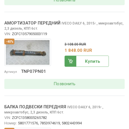
Позвонить
АМОРТИЗАТОР ПЕРЕДНИЙ
IVECO DAILY
6, 2015
,
микроавтобус,
г.
2,3 дизель, КПП 6ст.
VIN:
ZCFC1357905003119
-40%
3 108.00 RUR
1 848.00 RUR
Купить
TNP07PN01
Артикул
Позвонить
БАЛКА ПОДВЕСКИ ПЕРЕДНЯЯ
IVECO DAILY
6, 2019
,
г.
микроавтобус, 2,3 дизель, КПП 6ст.
VIN:
ZCFC1358005265782
Номер:
5801771576, 7853974619, 5802443994