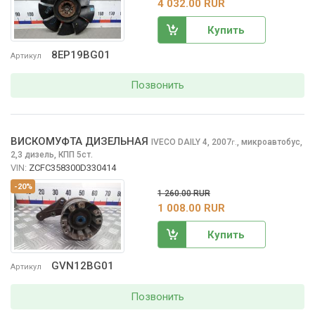
4 032.00 RUR
Купить
8EP19BG01
Артикул
Позвонить
ВИСКОМУФТА ДИЗЕЛЬНАЯ
IVECO DAILY
4, 2007
,
микроавтобус,
г.
2,3 дизель, КПП 5ст.
VIN:
ZCFC358300D330414
-20%
1 260.00 RUR
1 008.00 RUR
Купить
GVN12BG01
Артикул
Позвонить