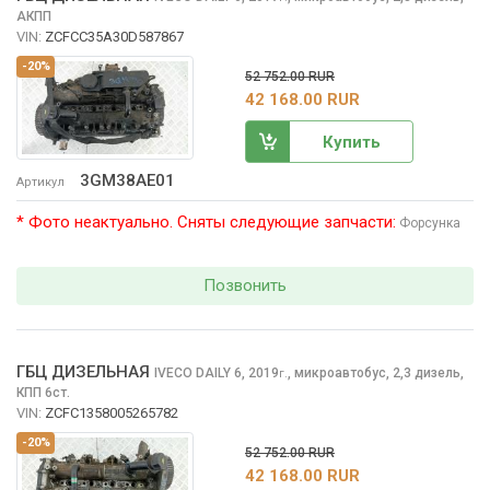
АКПП
VIN:
ZCFCC35A30D587867
-20%
52 752.00 RUR
42 168.00 RUR
Купить
3GM38AE01
Артикул
* Фото неактуально. Сняты следующие запчасти:
Форсунка
Позвонить
ГБЦ ДИЗЕЛЬНАЯ
IVECO DAILY
6, 2019
,
микроавтобус, 2,3 дизель,
г.
КПП 6ст.
VIN:
ZCFC1358005265782
-20%
52 752.00 RUR
42 168.00 RUR