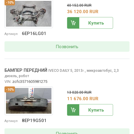
-10%
40 152.00 RUR
36 120.00 RUR
Купить
6EP16LG01
Артикул
Позвонить
БАМПЕР ПЕРЕДНИЙ
IVECO DAILY
5, 2013
,
микроавтобус, 2,3
г.
дизель, робот
VIN:
zcfc3571605981275
-10%
13 020.00 RUR
11 676.00 RUR
Купить
8EP19G501
Артикул
Позвонить