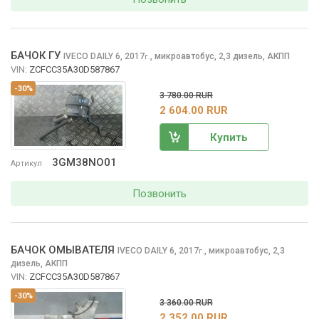
БАЧОК ГУ
IVECO DAILY
6, 2017
,
микроавтобус, 2,3 дизель, АКПП
г.
VIN:
ZCFCC35A30D587867
-30%
3 780.00 RUR
2 604.00 RUR
Купить
3GM38NO01
Артикул
Позвонить
БАЧОК ОМЫВАТЕЛЯ
IVECO DAILY
6, 2017
,
микроавтобус, 2,3
г.
дизель, АКПП
VIN:
ZCFCC35A30D587867
-30%
3 360.00 RUR
2 352.00 RUR