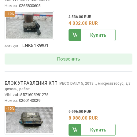
Номер:
0265800605
-10%
4 536.00 RUR
4 032.00 RUR
Купить
LNK51KW01
Артикул
Позвонить
БЛОК УПРАВЛЕНИЯ КПП
IVECO DAILY
5, 2013
,
микроавтобус, 2,3
г.
дизель, робот
VIN:
zcfc3571605981275
Номер:
0260140029
-10%
9 996.00 RUR
8 988.00 RUR
Купить