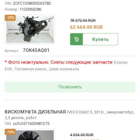
VIN:
ZCFC1358005265782
Номер:
1120060286
-20%
78 372.00 RUR
62 664.00 RUR
Купить
7OK45AQ01
Артикул
* Фото неактуально. Сняты следующие запчасти:
Клапан
EGR
, Топливная рампа
, Шкив коленвала
Позвонить
ВИСКОМУФТА ДИЗЕЛЬНАЯ
IVECO DAILY
5, 2013
,
микроавтобус,
г.
2,3 дизель, робот
VIN:
zcfc3571605981275
-10%
4 536.00 RUR