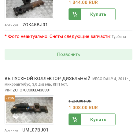
1 344.00 RUR
Купить
7OK45BJ01
Артикул
* Фото неактуально. Сняты следующие запчасти:
Турбина
Позвонить
ВЫПУСКНОЙ КОЛЛЕКТОР ДИЗЕЛЬНЫЙ
IVECO DAILY
4, 2011
,
г.
микроавтобус, 3,0 дизель, КПП 6ст.
VIN:
ZCFC70C000D438881
-20%
1 260.00 RUR
1 008.00 RUR
Купить
UML07BJ01
Артикул