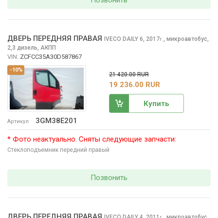
Позвонить
ДВЕРЬ ПЕРЕДНЯЯ ПРАВАЯ
IVECO DAILY
6, 2017
,
микроавтобус,
г.
2,3 дизель, АКПП
VIN:
ZCFCC35A30D587867
-10%
21 420.00 RUR
19 236.00 RUR
Купить
3GM38E201
Артикул
* Фото неактуально. Сняты следующие запчасти:
Стеклоподъемник передний правый
Позвонить
ДВЕРЬ ПЕРЕДНЯЯ ПРАВАЯ
IVECO DAILY
4, 2011
,
микроавтобус,
г.