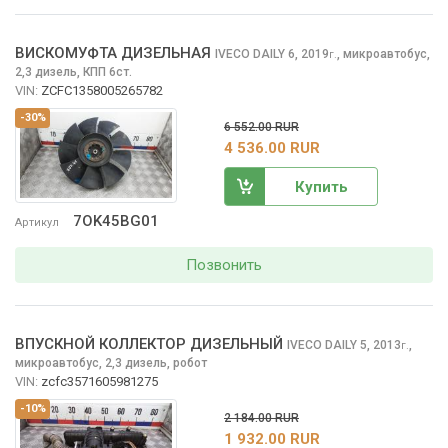
ВИСКОМУФТА ДИЗЕЛЬНАЯ
IVECO DAILY
6, 2019
,
микроавтобус,
г.
2,3 дизель, КПП 6ст.
VIN:
ZCFC1358005265782
-30%
6 552.00 RUR
4 536.00 RUR
Купить
7OK45BG01
Артикул
Позвонить
ВПУСКНОЙ КОЛЛЕКТОР ДИЗЕЛЬНЫЙ
IVECO DAILY
5, 2013
,
г.
микроавтобус, 2,3 дизель, робот
VIN:
zcfc3571605981275
-10%
2 184.00 RUR
1 932.00 RUR