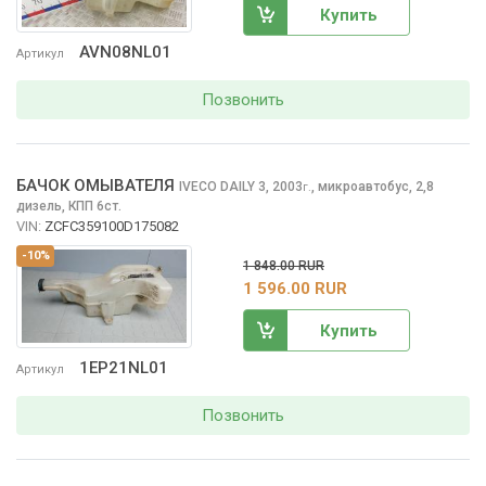
Купить
AVN08NL01
Артикул
Позвонить
БАЧОК ОМЫВАТЕЛЯ
IVECO DAILY
3, 2003
,
микроавтобус, 2,8
г.
дизель, КПП 6ст.
VIN:
ZCFC359100D175082
-10%
1 848.00 RUR
1 596.00 RUR
Купить
1EP21NL01
Артикул
Позвонить