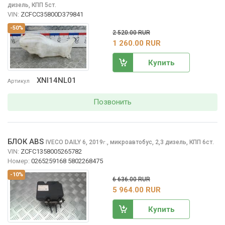
дизель, КПП 5ст.
VIN:
ZCFCC35800D379841
-50%
2 520.00 RUR
1 260.00 RUR
Купить
XNI14NL01
Артикул
Позвонить
БЛОК ABS
IVECO DAILY
6, 2019
,
микроавтобус, 2,3 дизель, КПП 6ст.
г.
VIN:
ZCFC1358005265782
Номер:
0265259168 5802268475
-10%
6 636.00 RUR
5 964.00 RUR
Купить