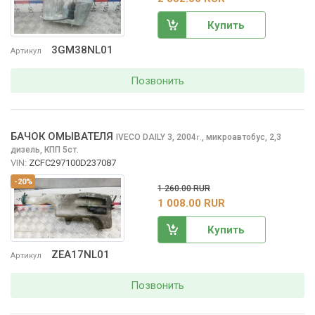
Купить
3GM38NL01
Артикул
Позвонить
БАЧОК ОМЫВАТЕЛЯ
IVECO DAILY
3, 2004
,
микроавтобус, 2,3
г.
дизель, КПП 5ст.
VIN:
ZCFC297100D237087
-20%
1 260.00 RUR
1 008.00 RUR
Купить
ZEA17NL01
Артикул
Позвонить