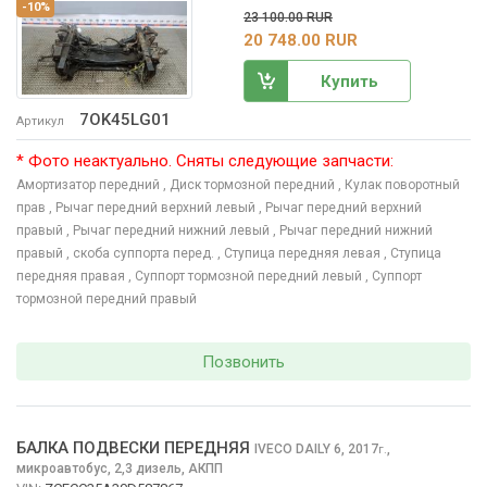
-10%
23 100.00 RUR
20 748.00 RUR
Купить
7OK45LG01
Артикул
* Фото неактуально. Сняты следующие запчасти:
Амортизатор передний
, Диск тормозной передний
, Кулак поворотный
прав
, Рычаг передний верхний левый
, Рычаг передний верхний
правый
, Рычаг передний нижний левый
, Рычаг передний нижний
правый
, скоба суппорта перед.
, Ступица передняя левая
, Ступица
передняя правая
, Суппорт тормозной передний левый
, Суппорт
тормозной передний правый
Позвонить
БАЛКА ПОДВЕСКИ ПЕРЕДНЯЯ
IVECO DAILY
6, 2017
,
г.
микроавтобус, 2,3 дизель, АКПП