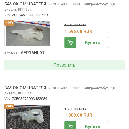
БАЧОК ОМЫВАТЕЛЯ
IVECO DAILY
3, 2004
,
микроавтобус, 2,8
г.
дизель, КПП 6ст.
VIN:
ZCFC457100D183619
-10%
1 848.00 RUR
1 596.00 RUR
Купить
6EP16NL01
Артикул
Позвонить
БАЧОК ОМЫВАТЕЛЯ
IVECO DAILY
3, 2002
,
микроавтобус, 2,8
г.
дизель, КПП 5ст.
VIN:
7CFC357200D182089
-20%
1 260.00 RUR
1 008.00 RUR
Купить