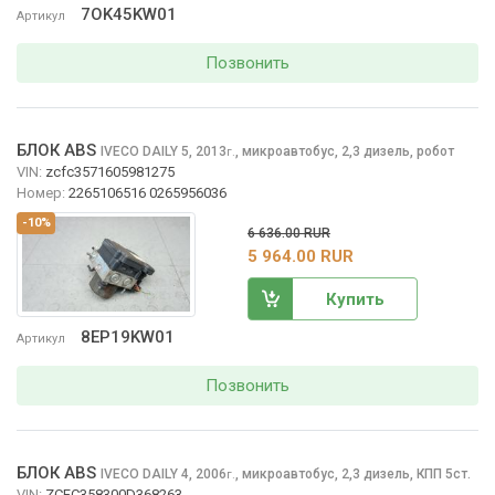
7OK45KW01
Артикул
Позвонить
БЛОК ABS
IVECO DAILY
5, 2013
,
микроавтобус, 2,3 дизель, робот
г.
VIN:
zcfc3571605981275
Номер:
2265106516 0265956036
-10%
6 636.00 RUR
5 964.00 RUR
Купить
8EP19KW01
Артикул
Позвонить
БЛОК ABS
IVECO DAILY
4, 2006
,
микроавтобус, 2,3 дизель, КПП 5ст.
г.
VIN:
ZCFC358300D368263