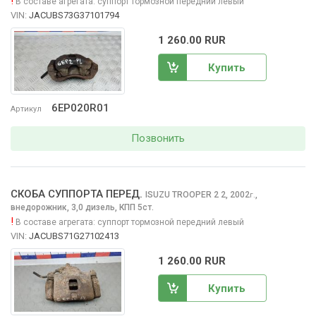
!
В составе агрегата:
суппорт тормозной передний левый
VIN:
JACUBS73G37101794
1 260.00 RUR
Купить
6EP020R01
Артикул
Позвонить
СКОБА СУППОРТА ПЕРЕД.
ISUZU TROOPER 2
2, 2002
,
г.
внедорожник, 3,0 дизель, КПП 5ст.
!
В составе агрегата:
суппорт тормозной передний левый
VIN:
JACUBS71G27102413
1 260.00 RUR
Купить