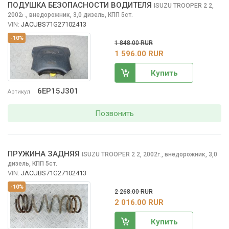
ПОДУШКА БЕЗОПАСНОСТИ ВОДИТЕЛЯ
ISUZU TROOPER 2
2,
2002
,
внедорожник, 3,0 дизель, КПП 5ст.
г.
VIN:
JACUBS71G27102413
-10%
1 848.00 RUR
1 596.00 RUR
Купить
6EP15J301
Артикул
Позвонить
ПРУЖИНА ЗАДНЯЯ
ISUZU TROOPER 2
2, 2002
,
внедорожник, 3,0
г.
дизель, КПП 5ст.
VIN:
JACUBS71G27102413
-10%
2 268.00 RUR
2 016.00 RUR
Купить