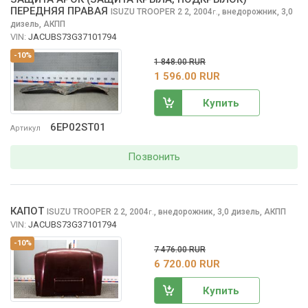
ПЕРЕДНЯЯ ПРАВАЯ
ISUZU TROOPER 2
2, 2004
,
внедорожник, 3,0
г.
дизель, АКПП
VIN:
JACUBS73G37101794
-10%
1 848.00 RUR
1 596.00 RUR
Купить
6EP02ST01
Артикул
Позвонить
КАПОТ
ISUZU TROOPER 2
2, 2004
,
внедорожник, 3,0 дизель, АКПП
г.
VIN:
JACUBS73G37101794
-10%
7 476.00 RUR
6 720.00 RUR
Купить