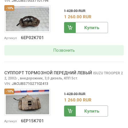
VIN:
JACUBS73G37101794
-10%
1 428.00 RUR
1 260.00 RUR
Купить
6EP02K701
Артикул
Позвонить
СУППОРТ ТОРМОЗНОЙ ПЕРЕДНИЙ ЛЕВЫЙ
ISUZU TROOPER 2
2, 2002
,
внедорожник, 3,0 дизель, КПП 5ст.
г.
VIN:
JACUBS71G27102413
-10%
1 428.00 RUR
1 260.00 RUR
Купить
6EP15K701
Артикул