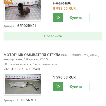
-10%
9 996.00 RUR
8 988.00 RUR
Купить
6EP02BK01
Артикул
Позвонить
МОТОРЧИК ОМЫВАТЕЛЯ СТЕКЛА
ISUZU TROOPER 2
2, 2002
,
г.
внедорожник, 3,0 дизель, КПП 5ст.
!
В составе агрегата:
бачок омывателя
VIN:
JACUBS71G27102413
1 596.00 RUR
Купить
6EP15NM01
Артикул