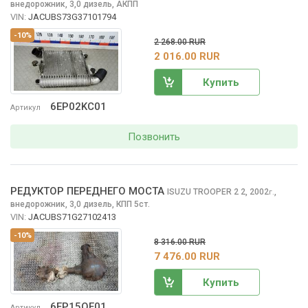
внедорожник, 3,0 дизель, АКПП
VIN:
JACUBS73G37101794
-10%
2 268.00 RUR
2 016.00 RUR
Купить
6EP02KC01
Артикул
Позвонить
РЕДУКТОР ПЕРЕДНЕГО МОСТА
ISUZU TROOPER 2
2, 2002
,
г.
внедорожник, 3,0 дизель, КПП 5ст.
VIN:
JACUBS71G27102413
-10%
8 316.00 RUR
7 476.00 RUR
Купить
6EP15QE01
Артикул