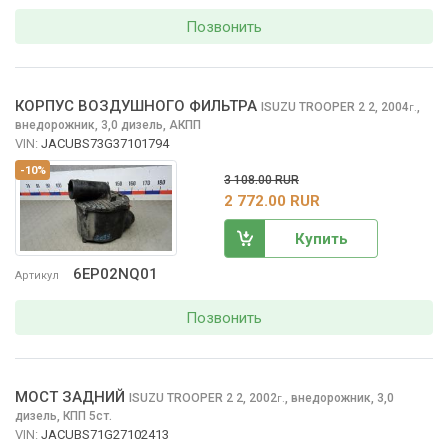
Позвонить
КОРПУС ВОЗДУШНОГО ФИЛЬТРА
ISUZU TROOPER 2
2, 2004
,
г.
внедорожник, 3,0 дизель, АКПП
VIN:
JACUBS73G37101794
-10%
3 108.00 RUR
2 772.00 RUR
Купить
6EP02NQ01
Артикул
Позвонить
МОСТ ЗАДНИЙ
ISUZU TROOPER 2
2, 2002
,
внедорожник, 3,0
г.
дизель, КПП 5ст.
VIN:
JACUBS71G27102413