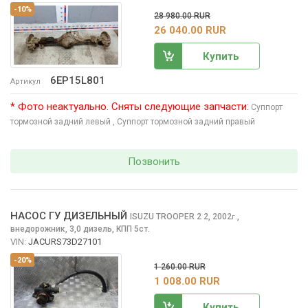
-10%
28 980.00 RUR
26 040.00 RUR
Купить
6EP15L801
Артикул
* Фото неактуально. Сняты следующие запчасти:
Суппорт
тормозной задний левый
, Суппорт тормозной задний правый
Позвонить
НАСОС ГУ ДИЗЕЛЬНЫЙ
ISUZU TROOPER 2
2, 2002
,
г.
внедорожник, 3,0 дизель, КПП 5ст.
VIN:
JACURS73D27101
-20%
1 260.00 RUR
1 008.00 RUR
Купить