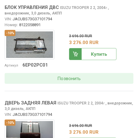
БЛОК УПРАВЛЕНИЯ ДВС
ISUZU TROOPER 2
2, 2004
,
г.
внедорожник, 3,0 дизель, АКПП
VIN:
JACUBS73G37101794
Номер:
8122058891
-10%
3 696.00 RUR
3 276.00 RUR
Купить
6EP02PC01
Артикул
Позвонить
ДВЕРЬ ЗАДНЯЯ ЛЕВАЯ
ISUZU TROOPER 2
2, 2004
,
внедорожник,
г.
3,0 дизель, АКПП
VIN:
JACUBS73G37101794
-10%
3 696.00 RUR
3 276.00 RUR