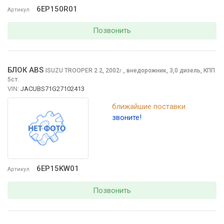
6EP150R01
Артикул
Позвонить
БЛОК ABS
ISUZU TROOPER 2
2, 2002
,
внедорожник, 3,0 дизель, КПП
г.
5ст.
VIN:
JACUBS71G27102413
ближайшие поставки
звоните!
6EP15KW01
Артикул
Позвонить