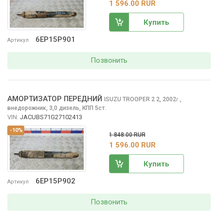
1 596.00 RUR
Купить
6EP15P901
Артикул
Позвонить
АМОРТИЗАТОР ПЕРЕДНИЙ
ISUZU TROOPER 2
2, 2002
,
г.
внедорожник, 3,0 дизель, КПП 5ст.
VIN:
JACUBS71G27102413
-10%
1 848.00 RUR
1 596.00 RUR
Купить
6EP15P902
Артикул
Позвонить