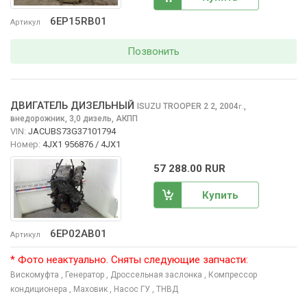
6EP15RB01
Артикул
Позвонить
ДВИГАТЕЛЬ ДИЗЕЛЬНЫЙ
ISUZU TROOPER 2
2, 2004
,
г.
внедорожник, 3,0 дизель, АКПП
VIN:
JACUBS73G37101794
Номер:
4JX1 956876 / 4JX1
57 288.00 RUR
Купить
6EP02AB01
Артикул
* Фото неактуально. Сняты следующие запчасти:
Вискомуфта
, Генератор
, Дроссельная заслонка
, Компрессор
кондиционера
, Маховик
, Насос ГУ
, ТНВД