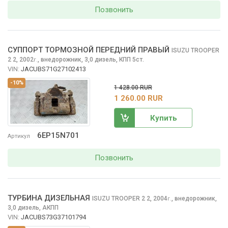
Позвонить
СУППОРТ ТОРМОЗНОЙ ПЕРЕДНИЙ ПРАВЫЙ
ISUZU TROOPER
2
2, 2002
,
внедорожник, 3,0 дизель, КПП 5ст.
г.
VIN:
JACUBS71G27102413
-10%
1 428.00 RUR
1 260.00 RUR
Купить
6EP15N701
Артикул
Позвонить
ТУРБИНА ДИЗЕЛЬНАЯ
ISUZU TROOPER 2
2, 2004
,
внедорожник,
г.
3,0 дизель, АКПП
VIN:
JACUBS73G37101794