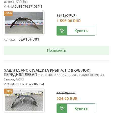
дизель, КПП 5ст.
VIN:
JACUBS71G27102413
-10%
1 848.00 RUR
1 596.00 RUR
Купить
6EP15H301
Артикул
Позвонить
ЗАЩИТА АРОК (ЗАЩИТА КРЫЛА, ПОДКРЫЛОК)
ПЕРЕДНЯЯ ЛЕВАЯ
ISUZU TROOPER 2
2, 1999
,
внедорожник, 3,5
г.
бензин, АКПП
VIN:
JACUBS26GW7102874
-20%
1 176.00 RUR
924.00 RUR
Купить