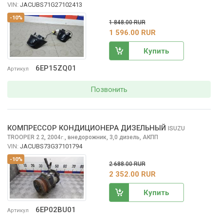
VIN:
JACUBS71G27102413
-10%
1 848.00 RUR
1 596.00 RUR
Купить
6EP15ZQ01
Артикул
Позвонить
КОМПРЕССОР КОНДИЦИОНЕРА ДИЗЕЛЬНЫЙ
ISUZU
TROOPER 2
2, 2004
,
внедорожник, 3,0 дизель, АКПП
г.
VIN:
JACUBS73G37101794
-10%
2 688.00 RUR
2 352.00 RUR
Купить
6EP02BU01
Артикул