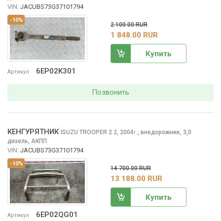
VIN:
JACUBS73G37101794
-10%
2 100.00 RUR
1 848.00 RUR
Купить
6EP02K301
Артикул
Позвонить
КЕНГУРЯТНИК
ISUZU TROOPER 2
2, 2004
,
внедорожник, 3,0
г.
дизель, АКПП
VIN:
JACUBS73G37101794
-10%
14 700.00 RUR
13 188.00 RUR
Купить
6EP02QG01
Артикул