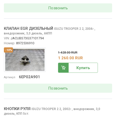
Позвонить
КЛАПАН EGR ДИЗЕЛЬНЫЙ
ISUZU TROOPER 2
2, 2004
,
г.
внедорожник, 3,0 дизель, АКПП
VIN:
JACUBS73G37101794
Номер:
8972536910
-10%
1 428.00 RUR
1 260.00 RUR
Купить
6EP02A901
Артикул
Позвонить
КНОПКИ РУЛЯ
ISUZU TROOPER 2
2, 2002
,
внедорожник, 3,0
г.
дизель, КПП 5ст.