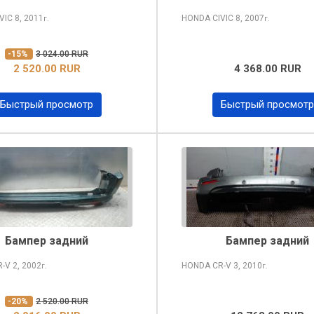
VIC
8, 2011
HONDA CIVIC
8, 2007
г.
г.
-15%
3 024.00 RUR
2 520.00 RUR
4 368.00 RUR
Быстрый просмотр
Быстрый просмотр
Бампер задний
Бампер задний
R-V
2, 2002
HONDA CR-V
3, 2010
г.
г.
-20%
2 520.00 RUR