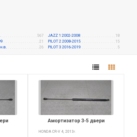
.
567
JAZZ 1 2002-2008
18
09
21
PILOT 2 2008-2015
15
н.в.
26
PILOT 3 2016-2019
5
ери
Амортизатор 3-5 двери
HONDA CR-V
4, 2013
г.