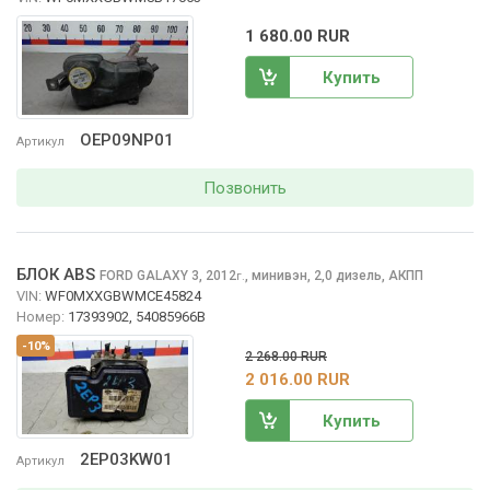
1 680.00 RUR
Купить
OEP09NP01
Артикул
Позвонить
БЛОК ABS
FORD GALAXY
3, 2012
,
минивэн, 2,0 дизель, АКПП
г.
VIN:
WF0MXXGBWMCE45824
Номер:
17393902, 54085966B
-10%
2 268.00 RUR
2 016.00 RUR
Купить
2EP03KW01
Артикул