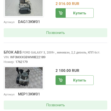
2 016.00 RUR
Купить
DAG13KW01
Артикул
Позвонить
БЛОК ABS
FORD GALAXY
3, 2009
,
минивэн, 2,2 дизель, КПП 6ст.
г.
VIN:
WF0MXXGBWM8E22189
Номер:
1762179
2 100.00 RUR
Купить
MEP13KW01
Артикул
Позвонить