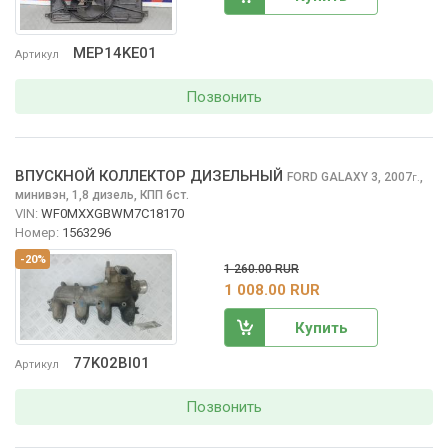
MEP14KE01
Артикул
Позвонить
ВПУСКНОЙ КОЛЛЕКТОР ДИЗЕЛЬНЫЙ
FORD GALAXY
3, 2007
,
г.
минивэн, 1,8 дизель, КПП 6ст.
VIN:
WF0MXXGBWM7C18170
Номер:
1563296
-20%
1 260.00 RUR
1 008.00 RUR
Купить
77K02BI01
Артикул
Позвонить