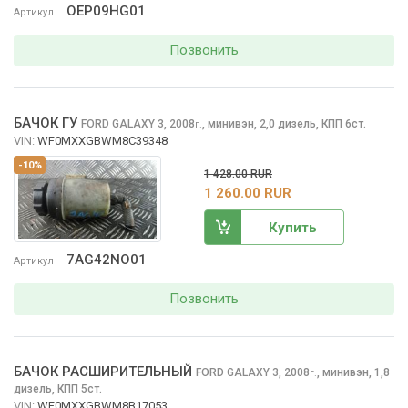
OEP09HG01
Артикул
Позвонить
БАЧОК ГУ
FORD GALAXY
3, 2008
,
минивэн, 2,0 дизель, КПП 6ст.
г.
VIN:
WF0MXXGBWM8C39348
-10%
1 428.00 RUR
1 260.00 RUR
Купить
7AG42NO01
Артикул
Позвонить
БАЧОК РАСШИРИТЕЛЬНЫЙ
FORD GALAXY
3, 2008
,
минивэн, 1,8
г.
дизель, КПП 5ст.
VIN:
WF0MXXGBWM8B17053