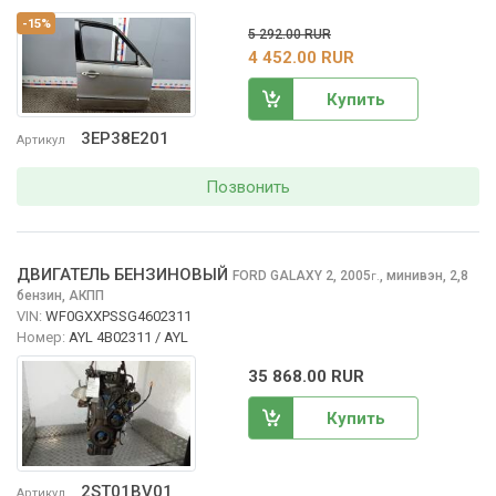
-15%
5 292.00 RUR
4 452.00 RUR
Купить
3EP38E201
Артикул
Позвонить
ДВИГАТЕЛЬ БЕНЗИНОВЫЙ
FORD GALAXY
2, 2005
,
минивэн, 2,8
г.
бензин, АКПП
VIN:
WF0GXXPSSG4602311
Номер:
AYL 4B02311 / AYL
35 868.00 RUR
Купить
2ST01BV01
Артикул