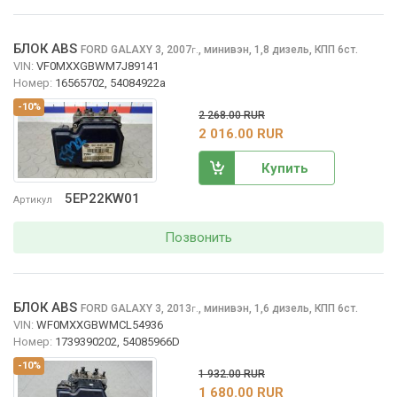
БЛОК ABS
FORD GALAXY
3, 2007
,
минивэн, 1,8 дизель, КПП 6ст.
г.
VIN:
VF0MXXGBWM7J89141
Номер:
16565702, 54084922a
-10%
2 268.00 RUR
2 016.00 RUR
Купить
5EP22KW01
Артикул
Позвонить
БЛОК ABS
FORD GALAXY
3, 2013
,
минивэн, 1,6 дизель, КПП 6ст.
г.
VIN:
WF0MXXGBWMCL54936
Номер:
1739390202, 54085966D
-10%
1 932.00 RUR
1 680.00 RUR