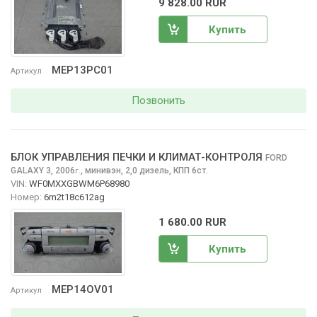
9 828.00 RUR
Купить
MEP13PC01
Артикул
Позвонить
БЛОК УПРАВЛЕНИЯ ПЕЧКИ И КЛИМАТ-КОНТРОЛЯ
FORD
GALAXY
3, 2006
,
минивэн, 2,0 дизель, КПП 6ст.
г.
VIN:
WF0MXXGBWM6P68980
Номер:
6m2t18c612ag
1 680.00 RUR
Купить
MEP14OV01
Артикул