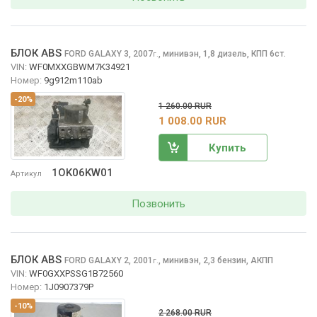
БЛОК ABS
FORD GALAXY
3, 2007
,
минивэн, 1,8 дизель, КПП 6ст.
г.
VIN:
WF0MXXGBWM7K34921
Номер:
9g912m110ab
-20%
1 260.00 RUR
1 008.00 RUR
Купить
1OK06KW01
Артикул
Позвонить
БЛОК ABS
FORD GALAXY
2, 2001
,
минивэн, 2,3 бензин, АКПП
г.
VIN:
WF0GXXPSSG1B72560
Номер:
1J0907379P
-10%
2 268.00 RUR