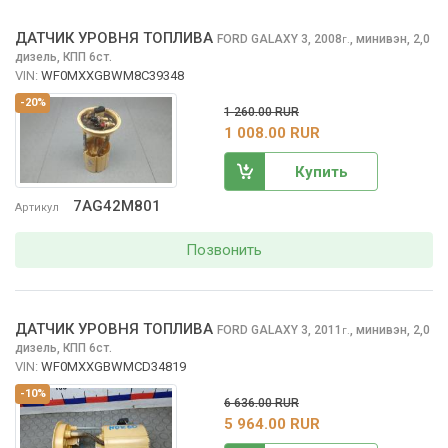
ДАТЧИК УРОВНЯ ТОПЛИВА
FORD GALAXY
3, 2008
,
минивэн, 2,0
г.
дизель, КПП 6ст.
VIN:
WF0MXXGBWM8C39348
-20%
1 260.00 RUR
1 008.00 RUR
Купить
7AG42M801
Артикул
Позвонить
ДАТЧИК УРОВНЯ ТОПЛИВА
FORD GALAXY
3, 2011
,
минивэн, 2,0
г.
дизель, КПП 6ст.
VIN:
WF0MXXGBWMCD34819
-10%
6 636.00 RUR
5 964.00 RUR