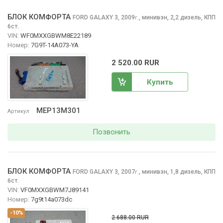
БЛОК КОМФОРТА
FORD GALAXY
3, 2009
,
минивэн, 2,2 дизель, КПП
г.
6ст.
VIN:
WF0MXXGBWM8E22189
Номер:
7G9T-14A073-YA
2 520.00 RUR
Купить
MEP13M301
Артикул
Позвонить
БЛОК КОМФОРТА
FORD GALAXY
3, 2007
,
минивэн, 1,8 дизель, КПП
г.
6ст.
VIN:
VF0MXXGBWM7J89141
Номер:
7g9t14a073dc
-10%
2 688.00 RUR