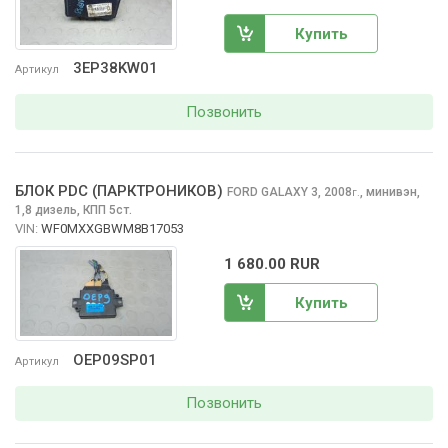
Купить
3EP38KW01
Артикул
Позвонить
БЛОК PDC (ПАРКТРОНИКОВ)
FORD GALAXY
3, 2008
,
минивэн,
г.
1,8 дизель, КПП 5ст.
VIN:
WF0MXXGBWM8B17053
1 680.00 RUR
Купить
OEP09SP01
Артикул
Позвонить