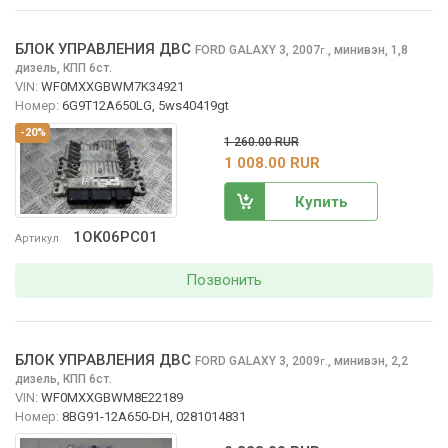
БЛОК УПРАВЛЕНИЯ ДВС
FORD GALAXY
3, 2007
,
минивэн, 1,8
г.
дизель, КПП 6ст.
VIN:
WF0MXXGBWM7K34921
Номер:
6G9T12A650LG, 5ws40419gt
-20%
1 260.00 RUR
1 008.00 RUR
Купить
1OK06PC01
Артикул
Позвонить
БЛОК УПРАВЛЕНИЯ ДВС
FORD GALAXY
3, 2009
,
минивэн, 2,2
г.
дизель, КПП 6ст.
VIN:
WF0MXXGBWM8E22189
Номер:
8BG91-12A650-DH, 0281014831