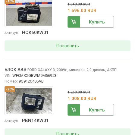
-10%
1 848.00 RUR
1 596.00 RUR
Купить
HOK60KW01
Артикул
Позвонить
БЛОК ABS
FORD GALAXY
3, 2009
,
минивэн, 2,0 дизель, АКПП
г.
VIN:
WF0MXXGBWM9M56953
Номер:
9G912C405AB
-20%
1 260.00 RUR
1 008.00 RUR
Купить
PBN14KW01
Артикул
Позвонить