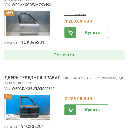
VIN:
WF0MXXGBWM7K34921
-20%
5 292.00 RUR
4 200.00 RUR
Купить
1OK06E201
Артикул
Позвонить
ДВЕРЬ ПЕРЕДНЯЯ ПРАВАЯ
FORD GALAXY
3, 2009
,
минивэн, 2,0
г.
дизель, КПП 6ст.
VIN:
WFOMXXGBWM6M62819
FIX
2 268.00 RUR
Купить
91C23E201
Артикул