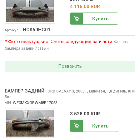
4 872.00 RUR
4 116.00 RUR
Купить
HOK60HG01
Артикул
* Фото неактуально. Сняты следующие запчасти:
Фонарь
бампера задний правый
Позвонить
БАМПЕР ЗАДНИЙ
FORD GALAXY
3, 2008
,
минивэн, 1,8 дизель, КПП
г.
5ст.
VIN:
WF0MXXGBWM8B17053
3 528.00 RUR
Купить