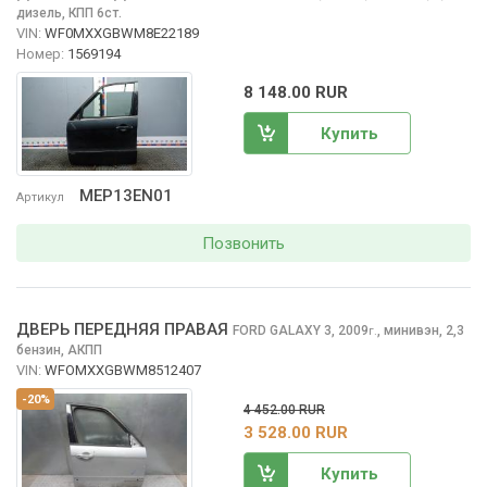
дизель, КПП 6ст.
VIN:
WF0MXXGBWM8E22189
Номер:
1569194
8 148.00 RUR
Купить
MEP13EN01
Артикул
Позвонить
ДВЕРЬ ПЕРЕДНЯЯ ПРАВАЯ
FORD GALAXY
3, 2009
,
минивэн, 2,3
г.
бензин, АКПП
VIN:
WFOMXXGBWM8512407
-20%
4 452.00 RUR
3 528.00 RUR
Купить