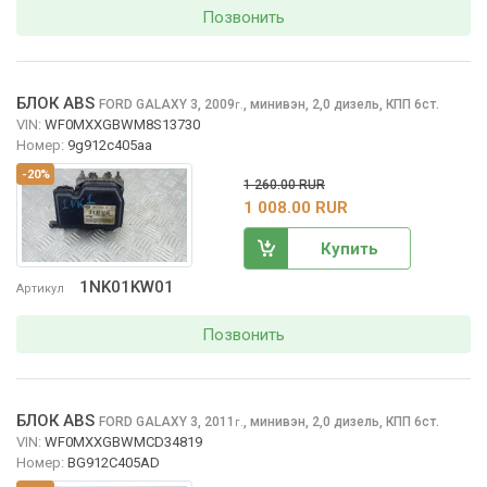
Позвонить
БЛОК ABS
FORD GALAXY
3, 2009
,
минивэн, 2,0 дизель, КПП 6ст.
г.
VIN:
WF0MXXGBWM8S13730
Номер:
9g912c405aa
-20%
1 260.00 RUR
1 008.00 RUR
Купить
1NK01KW01
Артикул
Позвонить
БЛОК ABS
FORD GALAXY
3, 2011
,
минивэн, 2,0 дизель, КПП 6ст.
г.
VIN:
WF0MXXGBWMCD34819
Номер:
BG912C405AD