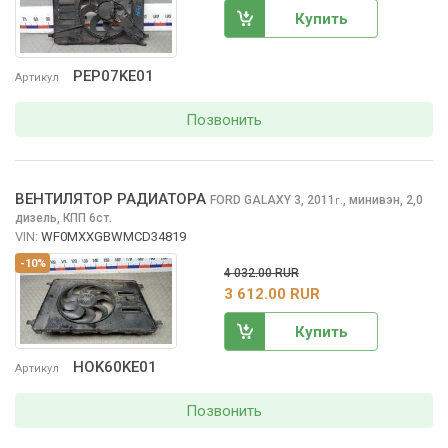
Купить
PEP07KE01
Артикул
Позвонить
ВЕНТИЛЯТОР РАДИАТОРА
FORD GALAXY
3, 2011
,
минивэн, 2,0
г.
дизель, КПП 6ст.
VIN:
WF0MXXGBWMCD34819
-10%
4 032.00 RUR
3 612.00 RUR
Купить
HOK60KE01
Артикул
Позвонить