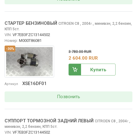
СТАРТЕР БЕНЗИНОВЫЙ
CITROEN C8
, 2004
,
минивэн, 2,2 бензин,
г.
КПП 5ст.
VIN:
VF7EB3FZC13144502
Номер:
M000T86081
-30%
3 780.00 RUR
2 604.00 RUR
Купить
XSE16DF01
Артикул
Позвонить
СУППОРТ ТОРМОЗНОЙ ЗАДНИЙ ЛЕВЫЙ
CITROEN C8
, 2004
,
г.
минивэн, 2,2 бензин, КПП 5ст.
VIN:
VF7EB3FZC13144502