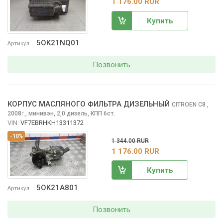
1 176.00 RUR
Купить
5OK21NQ01
Артикул
Позвонить
КОРПУС МАСЛЯНОГО ФИЛЬТРА ДИЗЕЛЬНЫЙ
CITROEN C8
,
2008
,
минивэн, 2,0 дизель, КПП 6ст.
г.
VIN:
VF7EBRHKH13311372
-10%
1 344.00 RUR
1 176.00 RUR
Купить
5OK21A801
Артикул
Позвонить