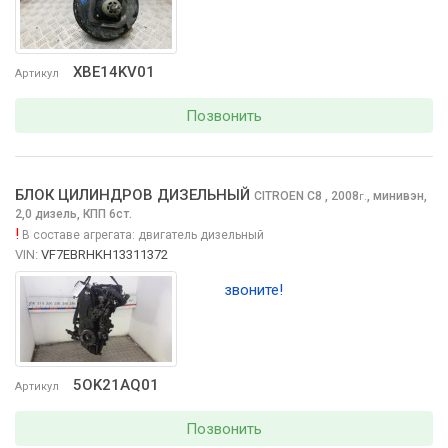
XBE14KV01
Артикул
Позвонить
БЛОК ЦИЛИНДРОВ ДИЗЕЛЬНЫЙ
CITROEN C8
, 2008
,
минивэн,
г.
2,0 дизель, КПП 6ст.
!
В составе агрегата:
двигатель дизельный
VIN:
VF7EBRHKH13311372
звоните!
5OK21AQ01
Артикул
Позвонить