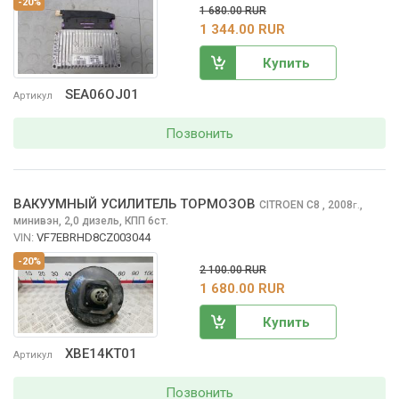
-20%
1 680.00 RUR
1 344.00 RUR
Купить
SEA06OJ01
Артикул
Позвонить
ВАКУУМНЫЙ УСИЛИТЕЛЬ ТОРМОЗОВ
CITROEN C8
, 2008
,
г.
минивэн, 2,0 дизель, КПП 6ст.
VIN:
VF7EBRHD8CZ003044
-20%
2 100.00 RUR
1 680.00 RUR
Купить
XBE14KT01
Артикул
Позвонить