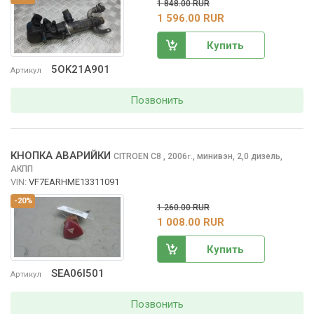
1 848.00 RUR
1 596.00 RUR
Купить
5OK21A901
Артикул
Позвонить
КНОПКА АВАРИЙКИ
CITROEN C8
, 2006
,
минивэн, 2,0 дизель,
г.
АКПП
VIN:
VF7EARHME13311091
-20%
1 260.00 RUR
1 008.00 RUR
Купить
SEA06I501
Артикул
Позвонить