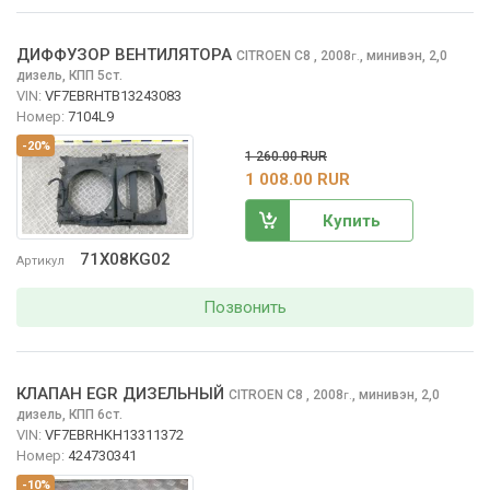
ДИФФУЗОР ВЕНТИЛЯТОРА
CITROEN C8
, 2008
,
минивэн, 2,0
г.
дизель, КПП 5ст.
VIN:
VF7EBRHTB13243083
Номер:
7104L9
-20%
1 260.00 RUR
1 008.00 RUR
Купить
71X08KG02
Артикул
Позвонить
КЛАПАН EGR ДИЗЕЛЬНЫЙ
CITROEN C8
, 2008
,
минивэн, 2,0
г.
дизель, КПП 6ст.
VIN:
VF7EBRHKH13311372
Номер:
424730341
-10%