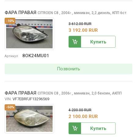
ФАРА ПРАВАЯ
CITROEN C8
, 2004
,
минивэн, 2,2 дизель, КПП 6ст.
г.
-10%
3 612.00 RUR
3 192.00 RUR
Купить
8OK24MU01
Артикул
Позвонить
ФАРА ПРАВАЯ
CITROEN C8
, 2006
,
минивэн, 2,0 бензин, АКПП
г.
VIN:
VF7EBRFJF13296569
-50%
4 200.00 RUR
2 100.00 RUR
Купить