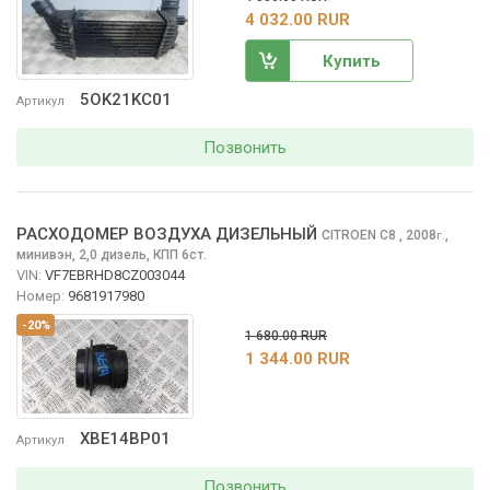
4 032.00 RUR
Купить
5OK21KC01
Артикул
Позвонить
РАСХОДОМЕР ВОЗДУХА ДИЗЕЛЬНЫЙ
CITROEN C8
, 2008
,
г.
минивэн, 2,0 дизель, КПП 6ст.
VIN:
VF7EBRHD8CZ003044
Номер:
9681917980
-20%
1 680.00 RUR
1 344.00 RUR
XBE14BP01
Артикул
Позвонить