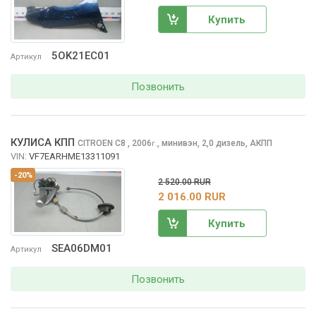
Купить
5OK21EC01
Артикул
Позвонить
КУЛИСА КПП
CITROEN C8
, 2006
,
минивэн, 2,0 дизель, АКПП
г.
VIN:
VF7EARHME13311091
-20%
2 520.00 RUR
2 016.00 RUR
Купить
SEA06DM01
Артикул
Позвонить