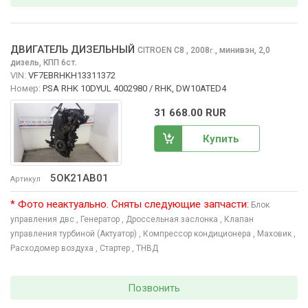
ДВИГАТЕЛЬ ДИЗЕЛЬНЫЙ
CITROEN C8
, 2008
,
минивэн, 2,0
г.
дизель, КПП 6ст.
VIN:
VF7EBRHKH13311372
Номер:
PSA RHK 10DYUL 4002980 / RHK, DW10ATED4
31 668.00 RUR
Купить
5OK21AB01
Артикул
* Фото неактуально. Сняты следующие запчасти:
Блок
управления двс
, Генератор
, Дроссельная заслонка
, Клапан
управления турбиной (Актуатор)
, Компрессор кондиционера
, Маховик
,
Расходомер воздуха
, Стартер
, ТНВД
Позвонить