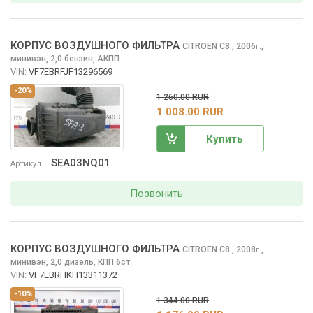
КОРПУС ВОЗДУШНОГО ФИЛЬТРА
CITROEN C8
, 2006
,
г.
минивэн, 2,0 бензин, АКПП
VIN:
VF7EBRFJF13296569
-20%
1 260.00 RUR
1 008.00 RUR
Купить
SEA03NQ01
Артикул
Позвонить
КОРПУС ВОЗДУШНОГО ФИЛЬТРА
CITROEN C8
, 2008
,
г.
минивэн, 2,0 дизель, КПП 6ст.
VIN:
VF7EBRHKH13311372
-10%
1 344.00 RUR