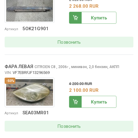
2 268.00 RUR
Купить
5OK21G901
Артикул
Позвонить
ФАРА ЛЕВАЯ
CITROEN C8
, 2006
,
минивэн, 2,0 бензин, АКПП
г.
VIN:
VF7EBRFJF13296569
-50%
4 200.00 RUR
2 100.00 RUR
Купить
SEA03MR01
Артикул
Позвонить