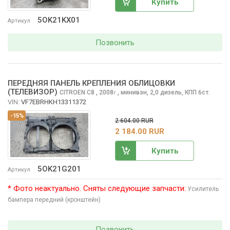
Купить
5OK21KX01
Артикул
Позвонить
ПЕРЕДНЯЯ ПАНЕЛЬ КРЕПЛЕНИЯ ОБЛИЦОВКИ
(ТЕЛЕВИЗОР)
CITROEN C8
, 2008
,
минивэн, 2,0 дизель, КПП 6ст.
г.
VIN:
VF7EBRHKH13311372
-15%
2 604.00 RUR
2 184.00 RUR
Купить
5OK21G201
Артикул
* Фото неактуально. Сняты следующие запчасти:
Усилитель
бампера передний (кронштейн)
Позвонить