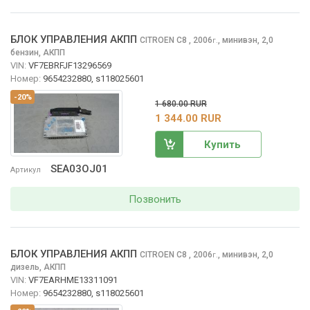
БЛОК УПРАВЛЕНИЯ АКПП
CITROEN C8
, 2006
,
минивэн, 2,0
г.
бензин, АКПП
VIN:
VF7EBRFJF13296569
Номер:
9654232880, s118025601
-20%
1 680.00 RUR
1 344.00 RUR
Купить
SEA03OJ01
Артикул
Позвонить
БЛОК УПРАВЛЕНИЯ АКПП
CITROEN C8
, 2006
,
минивэн, 2,0
г.
дизель, АКПП
VIN:
VF7EARHME13311091
Номер:
9654232880, s118025601