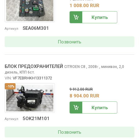
1 008.00 RUR
Купить
SEA06M301
Артикул
Позвонить
БЛОК ПРЕДОХРАНИТЕЛЕЙ
CITROEN C8
, 2008
,
минивэн, 2,0
г.
дизель, КПП 6ст.
VIN:
VF7EBRHKH13311372
-10%
9 912.00 RUR
8 904.00 RUR
Купить
5OK21M101
Артикул
Позвонить