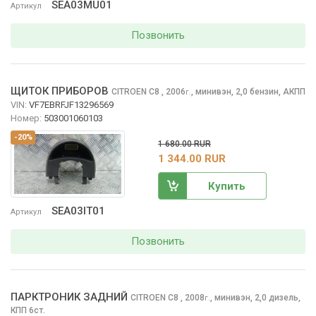
SEA03MU01
Артикул
Позвонить
ЩИТОК ПРИБОРОВ
CITROEN C8
, 2006
,
минивэн, 2,0 бензин, АКПП
г.
VIN:
VF7EBRFJF13296569
Номер:
503001060103
-20%
1 680.00 RUR
1 344.00 RUR
Купить
SEA03IT01
Артикул
Позвонить
ПАРКТРОНИК ЗАДНИЙ
CITROEN C8
, 2008
,
минивэн, 2,0 дизель,
г.
КПП 6ст.