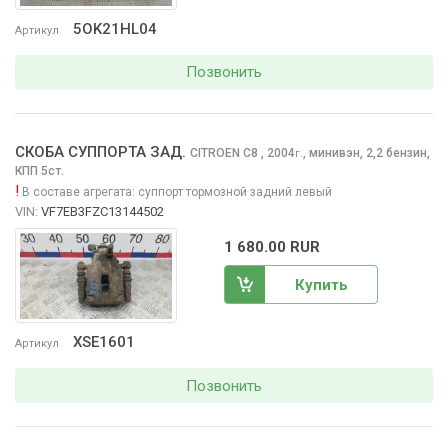
5OK21HL04
Артикул
Позвонить
СКОБА СУППОРТА ЗАД.
CITROEN C8
, 2004
,
минивэн, 2,2 бензин,
г.
КПП 5ст.
!
В составе агрегата:
суппорт тормозной задний левый
VIN:
VF7EB3FZC13144502
1 680.00 RUR
Купить
XSE1601
Артикул
Позвонить