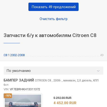
Показать 49 предложений
Очистить фильтр
Запчасти б/у к автомобилям Citroen C8
C8 1 2002-2008
49
По умолчанию
БАМПЕР ЗАДНИЙ
CITROEN C8
, 2008
,
минивэн, 2,0 дизель, КПП
г.
6ст.
VIN:
VF7EBRHKH13311372
-15%
5 292.00 RUR
4 452.00 RUR