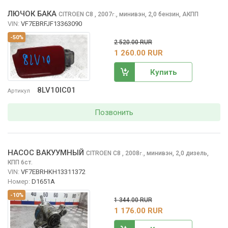
ЛЮЧОК БАКА
CITROEN C8
, 2007
,
минивэн, 2,0 бензин, АКПП
г.
VIN:
VF7EBRFJF13363090
-50%
2 520.00 RUR
1 260.00 RUR
Купить
8LV10IC01
Артикул
Позвонить
НАСОС ВАКУУМНЫЙ
CITROEN C8
, 2008
,
минивэн, 2,0 дизель,
г.
КПП 6ст.
VIN:
VF7EBRHKH13311372
Номер:
D1651A
-10%
1 344.00 RUR
1 176.00 RUR