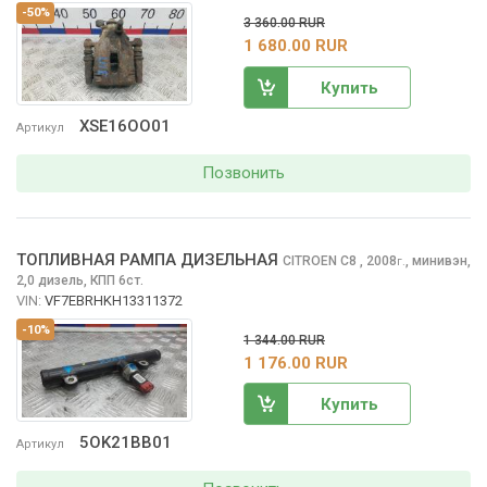
-50%
3 360.00 RUR
1 680.00 RUR
Купить
XSE16OO01
Артикул
Позвонить
ТОПЛИВНАЯ РАМПА ДИЗЕЛЬНАЯ
CITROEN C8
, 2008
,
минивэн,
г.
2,0 дизель, КПП 6ст.
VIN:
VF7EBRHKH13311372
-10%
1 344.00 RUR
1 176.00 RUR
Купить
5OK21BB01
Артикул