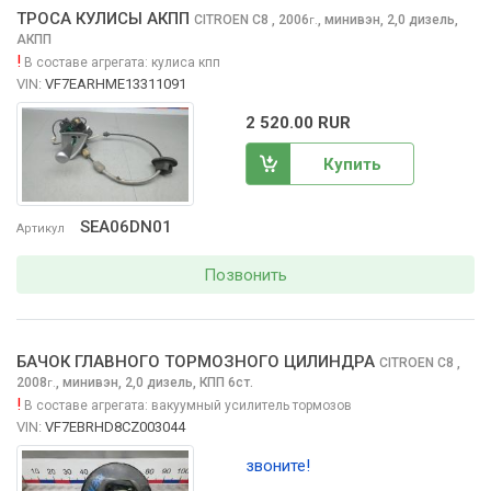
ТРОСА КУЛИСЫ АКПП
CITROEN C8
, 2006
,
минивэн, 2,0 дизель,
г.
АКПП
!
В составе агрегата:
кулиса кпп
VIN:
VF7EARHME13311091
2 520.00 RUR
Купить
SEA06DN01
Артикул
Позвонить
БАЧОК ГЛАВНОГО ТОРМОЗНОГО ЦИЛИНДРА
CITROEN C8
,
2008
,
минивэн, 2,0 дизель, КПП 6ст.
г.
!
В составе агрегата:
вакуумный усилитель тормозов
VIN:
VF7EBRHD8CZ003044
звоните!