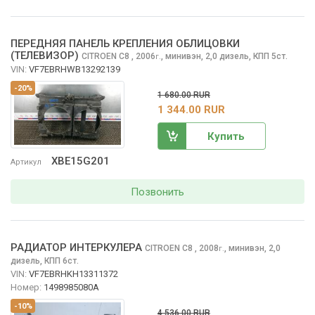
ПЕРЕДНЯЯ ПАНЕЛЬ КРЕПЛЕНИЯ ОБЛИЦОВКИ
(ТЕЛЕВИЗОР)
CITROEN C8
, 2006
,
минивэн, 2,0 дизель, КПП 5ст.
г.
VIN:
VF7EBRHWB13292139
-20%
1 680.00 RUR
1 344.00 RUR
Купить
XBE15G201
Артикул
Позвонить
РАДИАТОР ИНТЕРКУЛЕРА
CITROEN C8
, 2008
,
минивэн, 2,0
г.
дизель, КПП 6ст.
VIN:
VF7EBRHKH13311372
Номер:
1498985080A
-10%
4 536.00 RUR