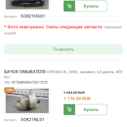
Купить
5OK21HG01
Артикул
* Фото неактуально. Сняты следующие запчасти:
Парктроник
задний
Позвонить
БАЧОК ОМЫВАТЕЛЯ
CITROEN C8
, 2008
,
минивэн, 2,0 дизель, КПП
г.
6ст.
VIN:
VF7EBRHKH13311372
-10%
1 344.00 RUR
1 176.00 RUR
Купить
5OK21NL01
Артикул