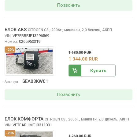
Позвонить
БЛОК ABS
CITROEN C8
, 2006
,
минивэн, 2,0 бензин, АКПП
г.
VIN:
VF7EBRFJF13296569
Номер:
0265950319
-20%
1 680.00 RUR
1 344.00 RUR
Купить
SEA03KW01
Артикул
Позвонить
БЛОК КОМФОРТА
CITROEN C8
, 2006
,
минивэн, 2,0 дизель, АКПП
г.
VIN:
VF7EARHME13311091
-20%
1 260.00 RUR