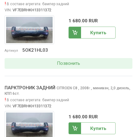
!
В составе агрегата:
бампер задний
VIN:
VF7EBRHKH13311372
1 680.00 RUR
Купить
5OK21HL03
Артикул
Позвонить
ПАРКТРОНИК ЗАДНИЙ
CITROEN C8
, 2008
,
минивэн, 2,0 дизель,
г.
КПП 6ст.
!
В составе агрегата:
бампер задний
VIN:
VF7EBRHKH13311372
1 680.00 RUR
Купить