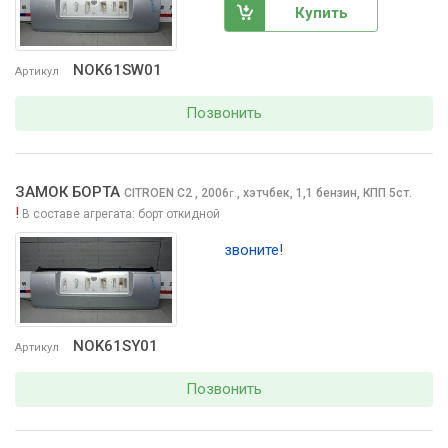
Купить
NOK61SW01
Артикул
Позвонить
ЗАМОК БОРТА
CITROEN C2
, 2006
,
хэтчбек, 1,1 бензин, КПП 5ст.
г.
!
В составе агрегата:
борт откидной
звоните!
NOK61SY01
Артикул
Позвонить