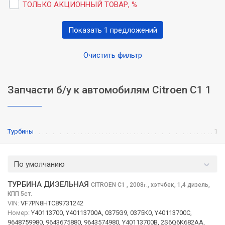
ТОЛЬКО АКЦИОННЫЙ ТОВАР, %
Показать 1 предложений
Очистить фильтр
Запчасти б/у к автомобилям Citroen C1 1
Турбины
1
По умолчанию
ТУРБИНА ДИЗЕЛЬНАЯ
CITROEN C1
, 2008
,
хэтчбек, 1,4 дизель,
г.
КПП 5ст.
VIN:
VF7PN8HTC89731242
Номер:
Y40113700, Y40113700A, 0375G9, 0375K0, Y40113700C,
9648759980, 9643675880, 9643574980, Y40113700B, 2S6Q6K682AA,