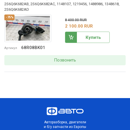
2S6Q6K682AB, 2S6Q6K682AC, 1148107, 1219456, 1488986, 1348618,
2S6Q6K682AD
-75%
8 400.00 RUR
2 100.00 RUR
Купить
68R08BK01
Артикул
Позвонить
Авторазборка, двигатели
и б/у запчасти из Европы