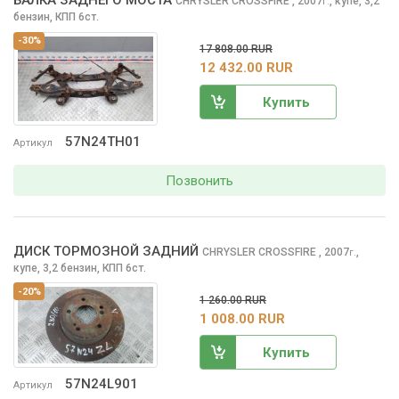
БАЛКА ЗАДНЕГО МОСТА
CHRYSLER CROSSFIRE
, 2007
,
купе, 3,2
г.
бензин, КПП 6ст.
-30%
17 808.00 RUR
12 432.00 RUR
Купить
57N24TH01
Артикул
Позвонить
ДИСК ТОРМОЗНОЙ ЗАДНИЙ
CHRYSLER CROSSFIRE
, 2007
,
г.
купе, 3,2 бензин, КПП 6ст.
-20%
1 260.00 RUR
1 008.00 RUR
Купить
57N24L901
Артикул