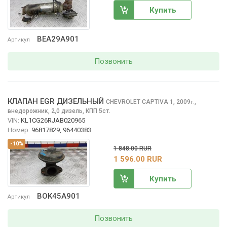
Купить
BEA29A901
Артикул
Позвонить
КЛАПАН EGR ДИЗЕЛЬНЫЙ
CHEVROLET CAPTIVA
1, 2009
,
г.
внедорожник, 2,0 дизель, КПП 5ст.
VIN:
KL1CG26RJAB020965
Номер:
96817829, 96440383
-10%
1 848.00 RUR
1 596.00 RUR
Купить
BOK45A901
Артикул
Позвонить