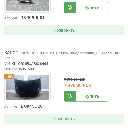
Купить
TBR09JU01
Артикул
Позвонить
КАПОТ
CHEVROLET CAPTIVA
1, 2009
,
внедорожник, 2,0 дизель, КПП
г.
5ст.
VIN:
KL1CG26RJAB020965
Номер:
96861600
-10%
8 316.00 RUR
7 476.00 RUR
Купить
BOK45D201
Артикул
Позвонить