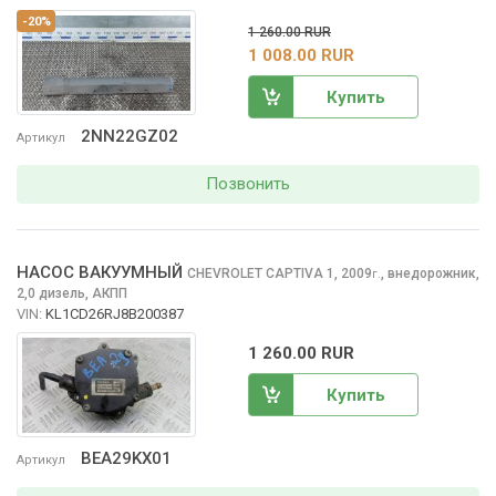
-20%
1 260.00 RUR
1 008.00 RUR
Купить
2NN22GZ02
Артикул
Позвонить
НАСОС ВАКУУМНЫЙ
CHEVROLET CAPTIVA
1, 2009
,
внедорожник,
г.
2,0 дизель, АКПП
VIN:
KL1CD26RJ8B200387
1 260.00 RUR
Купить
BEA29KX01
Артикул