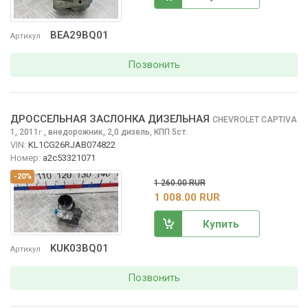
BEA29BQ01
Артикул
Позвонить
ДРОССЕЛЬНАЯ ЗАСЛОНКА ДИЗЕЛЬНАЯ
CHEVROLET CAPTIVA
1, 2011
,
внедорожник, 2,0 дизель, КПП 5ст.
г.
VIN:
KL1CG26RJAB074822
Номер:
а2с53321071
-20%
1 260.00 RUR
1 008.00 RUR
Купить
KUK03BQ01
Артикул
Позвонить