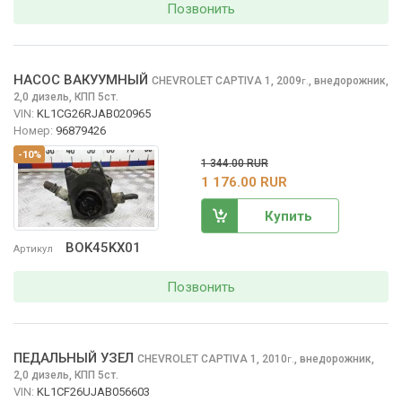
Позвонить
НАСОС ВАКУУМНЫЙ
CHEVROLET CAPTIVA
1, 2009
,
внедорожник,
г.
2,0 дизель, КПП 5ст.
VIN:
KL1CG26RJAB020965
Номер:
96879426
-10%
1 344.00 RUR
1 176.00 RUR
Купить
BOK45KX01
Артикул
Позвонить
ПЕДАЛЬНЫЙ УЗЕЛ
CHEVROLET CAPTIVA
1, 2010
,
внедорожник,
г.
2,0 дизель, КПП 5ст.
VIN:
KL1CF26UJAB056603