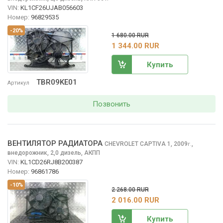
VIN:
KL1CF26UJAB056603
Номер:
96829535
-20%
1 680.00 RUR
1 344.00 RUR
Купить
TBR09KE01
Артикул
Позвонить
ВЕНТИЛЯТОР РАДИАТОРА
CHEVROLET CAPTIVA
1, 2009
,
г.
внедорожник, 2,0 дизель, АКПП
VIN:
KL1CD26RJ8B200387
Номер:
96861786
-10%
2 268.00 RUR
2 016.00 RUR
Купить