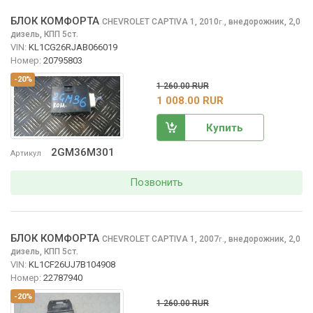
БЛОК КОМФОРТА
CHEVROLET CAPTIVA
1, 2010
,
внедорожник, 2,0
г.
дизель, КПП 5ст.
VIN:
KL1CG26RJAB066019
Номер:
20795803
-20%
1 260.00 RUR
1 008.00 RUR
Купить
2GM36M301
Артикул
Позвонить
БЛОК КОМФОРТА
CHEVROLET CAPTIVA
1, 2007
,
внедорожник, 2,0
г.
дизель, КПП 5ст.
VIN:
KL1CF26UJ7B104908
Номер:
22787940
-20%
1 260.00 RUR