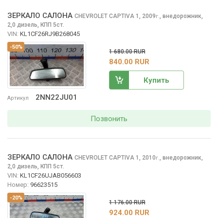
ЗЕРКАЛО САЛОНА
CHEVROLET CAPTIVA
1, 2009
,
внедорожник,
г.
2,0 дизель, КПП 5ст.
VIN:
KL1CF26RJ9B268045
-50%
1 680.00 RUR
840.00 RUR
Купить
2NN22JU01
Артикул
Позвонить
ЗЕРКАЛО САЛОНА
CHEVROLET CAPTIVA
1, 2010
,
внедорожник,
г.
2,0 дизель, КПП 5ст.
VIN:
KL1CF26UJAB056603
Номер:
96623515
-20%
1 176.00 RUR
924.00 RUR