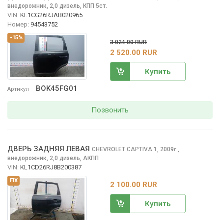
внедорожник, 2,0 дизель, КПП 5ст.
VIN:
KL1CG26RJAB020965
Номер:
94543752
-15%
3 024.00 RUR
2 520.00 RUR
Купить
BOK45FG01
Артикул
Позвонить
ДВЕРЬ ЗАДНЯЯ ЛЕВАЯ
CHEVROLET CAPTIVA
1, 2009
,
г.
внедорожник, 2,0 дизель, АКПП
VIN:
KL1CD26RJ8B200387
FIX
2 100.00 RUR
Купить