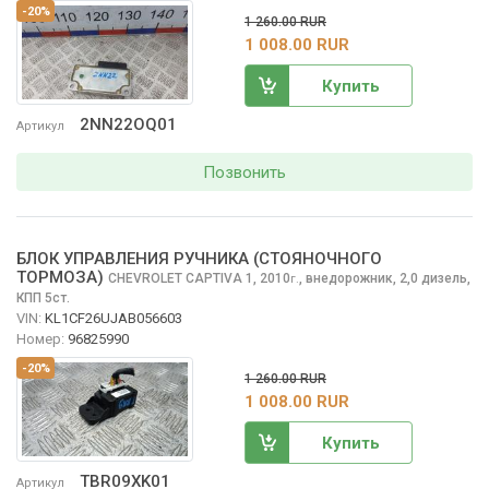
-20%
1 260.00 RUR
1 008.00 RUR
Купить
2NN22OQ01
Артикул
Позвонить
БЛОК УПРАВЛЕНИЯ РУЧНИКА (СТОЯНОЧНОГО
ТОРМОЗА)
CHEVROLET CAPTIVA
1, 2010
,
внедорожник, 2,0 дизель,
г.
КПП 5ст.
VIN:
KL1CF26UJAB056603
Номер:
96825990
-20%
1 260.00 RUR
1 008.00 RUR
Купить
TBR09XK01
Артикул