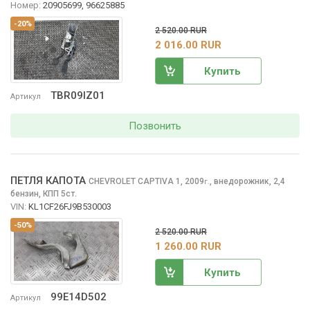
Номер:
20905699, 96625885
-20%
2 520.00 RUR
2 016.00 RUR
Купить
TBR09IZ01
Артикул
Позвонить
ПЕТЛЯ КАПОТА
CHEVROLET CAPTIVA
1, 2009
,
внедорожник, 2,4
г.
бензин, КПП 5ст.
VIN:
KL1CF26FJ9B530003
-50%
2 520.00 RUR
1 260.00 RUR
Купить
99E14D502
Артикул