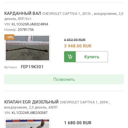
КАРДАННЫЙ ВАЛ
CHEVROLET CAPTIVA
1, 2010
,
внедорожник, 2,0
г.
дизель, КПП 5ст.
VIN:
KL1CG26RJAB024894
Номер:
20781756
-10%
4 452.00 RUR
3 948.00 RUR
Купить
FEP19K301
Артикул
Позвонить
КЛАПАН EGR ДИЗЕЛЬНЫЙ
CHEVROLET CAPTIVA
1, 2009
,
г.
внедорожник, 2,0 дизель, АКПП
VIN:
KL1CD26RJ8B200387
1 680.00 RUR