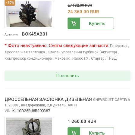
-10%
27 132.00 RUR
24 360.00 RUR
Купить
BOK45AB01
Артикул
* Фото неактуально. Сняты следующие запчасти:
Генератор
,
Дроссельная заслонка
, Клапан управления турбиной (Актуатор)
,
Компрессор кондиционера
, Маховик
, Насос ГУ
, Стартер
, ТНВД
Позвонить
ДРОССЕЛЬНАЯ ЗАСЛОНКА ДИЗЕЛЬНАЯ
CHEVROLET CAPTIVA
1, 2009
,
внедорожник, 2,0 дизель, АКПП
г.
VIN:
KL1CD26RJ8B200387
1 260.00 RUR
Купить