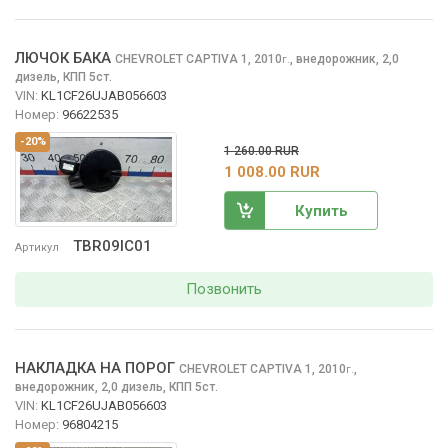
ЛЮЧОК БАКА
CHEVROLET CAPTIVA
1, 2010
,
внедорожник, 2,0
г.
дизель, КПП 5ст.
VIN:
KL1CF26UJAB056603
Номер:
96622535
-20%
1 260.00 RUR
1 008.00 RUR
Купить
TBR09IC01
Артикул
Позвонить
НАКЛАДКА НА ПОРОГ
CHEVROLET CAPTIVA
1, 2010
,
г.
внедорожник, 2,0 дизель, КПП 5ст.
VIN:
KL1CF26UJAB056603
Номер:
96804215