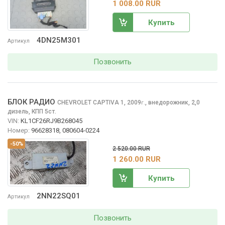
1 008.00 RUR
Купить
4DN25M301
Артикул
Позвонить
БЛОК РАДИО
CHEVROLET CAPTIVA
1, 2009
,
внедорожник, 2,0
г.
дизель, КПП 5ст.
VIN:
KL1CF26RJ9B268045
Номер:
96628318, 080604-0224
-50%
2 520.00 RUR
1 260.00 RUR
Купить
2NN22SQ01
Артикул
Позвонить