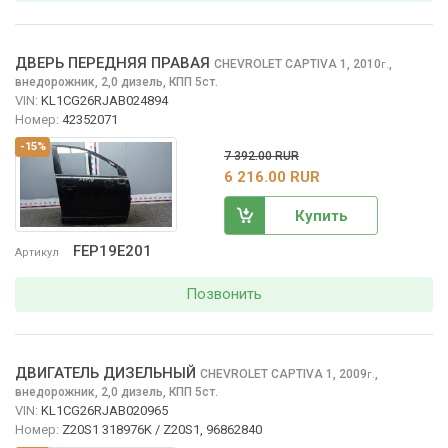
ДВЕРЬ ПЕРЕДНЯЯ ПРАВАЯ
CHEVROLET CAPTIVA
1, 2010
,
г.
внедорожник, 2,0 дизель, КПП 5ст.
VIN:
KL1CG26RJAB024894
Номер:
42352071
-15%
7 392.00 RUR
6 216.00 RUR
Купить
FEP19E201
Артикул
Позвонить
ДВИГАТЕЛЬ ДИЗЕЛЬНЫЙ
CHEVROLET CAPTIVA
1, 2009
,
г.
внедорожник, 2,0 дизель, КПП 5ст.
VIN:
KL1CG26RJAB020965
Номер:
Z20S1 318976K / Z20S1, 96862840