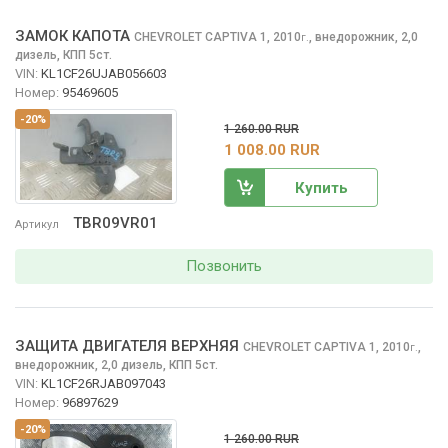
ЗАМОК КАПОТА
CHEVROLET CAPTIVA
1, 2010
,
внедорожник, 2,0
г.
дизель, КПП 5ст.
VIN:
KL1CF26UJAB056603
Номер:
95469605
-20%
1 260.00 RUR
1 008.00 RUR
Купить
TBR09VR01
Артикул
Позвонить
ЗАЩИТА ДВИГАТЕЛЯ ВЕРХНЯЯ
CHEVROLET CAPTIVA
1, 2010
,
г.
внедорожник, 2,0 дизель, КПП 5ст.
VIN:
KL1CF26RJAB097043
Номер:
96897629
-20%
1 260.00 RUR