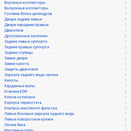
Впускные коллекторы
1
Выпускные коллекторы
1
Головки блока цилиндров
1
Двери задние левые
3
Двери передние правые
1
Двигатели
1
Дроссельные заслонки
2
Задние левые суппорта
1
Задние правые суппорта
1
Задние ступицы
1
Замки двери
3
Замки капота
1
Защиты двигателя
1
Зеркала заднего вида салона
2
Капоты
1
Карданные валы
1
Клапана EGR
2
Ключи колесные
1
Корпуса термостата
1
Корпусы масляного фильтра
1
Левые боковые зеркала заднего вида
1
Левые поворотные кулаки
2
Лючки бака
1
Масляные щупы
1