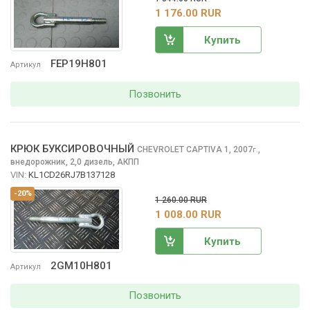
1 176.00 RUR
Купить
FEP19H801
Артикул
Позвонить
КРЮК БУКСИРОВОЧНЫЙ
CHEVROLET CAPTIVA
1, 2007
,
г.
внедорожник, 2,0 дизель, АКПП
VIN:
KL1CD26RJ7B137128
-20%
1 260.00 RUR
1 008.00 RUR
Купить
2GM10H801
Артикул
Позвонить