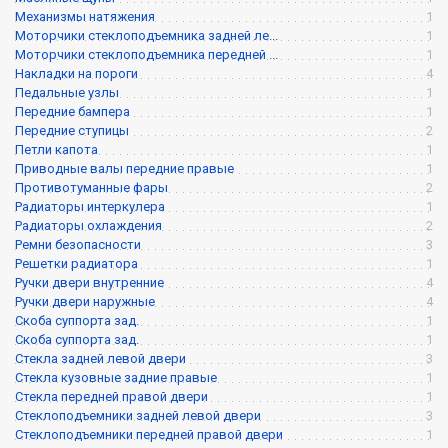
Механизмы натяжения
1
Моторчики стеклоподъемника задней ле...
1
Моторчики стеклоподъемника передней ...
1
Накладки на пороги
4
Педальные узлы
1
Передние бампера
1
Передние ступицы
2
Петли капота
1
Приводные валы передние правые
1
Противотуманные фары
2
Радиаторы интеркулера
1
Радиаторы охлаждения
2
Ремни безопасности
3
Решетки радиатора
1
Ручки двери внутренние
4
Ручки двери наружные
4
Скоба суппорта зад.
1
Скоба суппорта зад.
1
Стекла задней левой двери
3
Стекла кузовные задние правые
1
Стекла передней правой двери
1
Стеклоподъемники задней левой двери
3
Стеклоподъемники передней правой двери
1