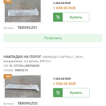
-20%
1 260.00 RUR
1 008.00 RUR
Купить
TBR09GZ01
Артикул
Позвонить
НАКЛАДКА НА ПОРОГ
CHEVROLET CAPTIVA
1, 2010
,
г.
внедорожник, 2,0 дизель, КПП 5ст.
VIN:
KL1CF26UJAB056603
Номер:
96804216
-20%
1 260.00 RUR
1 008.00 RUR
Купить
TBR09GZ02
Артикул