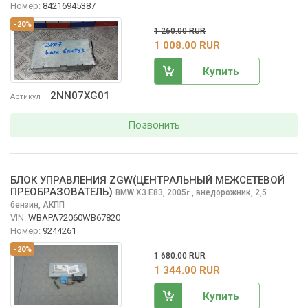
Номер:
84216945387
-20%
1 260.00 RUR
1 008.00 RUR
Купить
2NN07XG01
Артикул
Позвонить
БЛОК УПРАВЛЕНИЯ ZGW(ЦЕНТРАЛЬНЫЙ МЕЖСЕТЕВОЙ
ПРЕОБРАЗОВАТЕЛЬ)
BMW X3
E83, 2005
,
внедорожник, 2,5
г.
бензин, АКПП
VIN:
WBAPA72060WB67820
Номер:
9244261
-20%
1 680.00 RUR
1 344.00 RUR
Купить