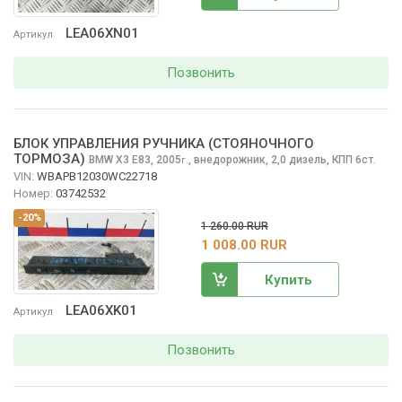
LEA06XN01
Артикул
Позвонить
БЛОК УПРАВЛЕНИЯ РУЧНИКА (СТОЯНОЧНОГО
ТОРМОЗА)
BMW X3
E83, 2005
,
внедорожник, 2,0 дизель, КПП 6ст.
г.
VIN:
WBAPB12030WC22718
Номер:
03742532
-20%
1 260.00 RUR
1 008.00 RUR
Купить
LEA06XK01
Артикул
Позвонить