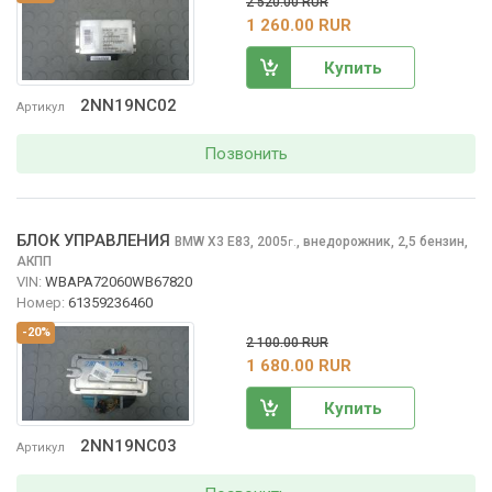
2 520.00 RUR
1 260.00 RUR
Купить
2NN19NC02
Артикул
Позвонить
БЛОК УПРАВЛЕНИЯ
BMW X3
E83, 2005
,
внедорожник, 2,5 бензин,
г.
АКПП
VIN:
WBAPA72060WB67820
Номер:
61359236460
-20%
2 100.00 RUR
1 680.00 RUR
Купить
2NN19NC03
Артикул