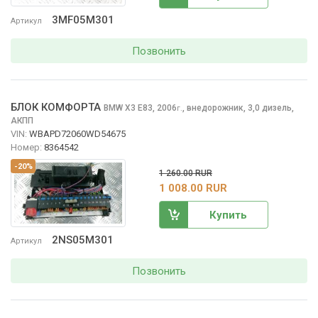
3MF05M301
Артикул
Позвонить
БЛОК КОМФОРТА
BMW X3
E83, 2006
,
внедорожник, 3,0 дизель,
г.
АКПП
VIN:
WBAPD72060WD54675
Номер:
8364542
-20%
1 260.00 RUR
1 008.00 RUR
Купить
2NS05M301
Артикул
Позвонить