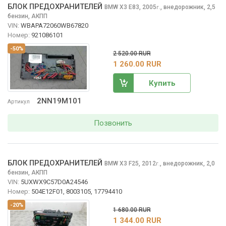
БЛОК ПРЕДОХРАНИТЕЛЕЙ
BMW X3
E83, 2005
,
внедорожник, 2,5
г.
бензин, АКПП
VIN:
WBAPA72060WB67820
Номер:
921086101
-50%
2 520.00 RUR
1 260.00 RUR
Купить
2NN19M101
Артикул
Позвонить
БЛОК ПРЕДОХРАНИТЕЛЕЙ
BMW X3
F25, 2012
,
внедорожник, 2,0
г.
бензин, АКПП
VIN:
5UXWX9C57D0A24546
Номер:
504E12F01, 8003105, 17794410
-20%
1 680.00 RUR
1 344.00 RUR