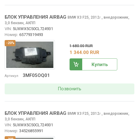
БЛОК УПРАВЛЕНИЯ AIRBAG
BMW X3
F25, 2012
,
внедорожник,
г.
3,0 бензин, АКПП
VIN:
5UXWX5C50CL724931
Номер:
65779319493
-20%
1 680.00 RUR
1 344.00 RUR
Купить
3MF05OQ01
Артикул
Позвонить
БЛОК УПРАВЛЕНИЯ AIRBAG
BMW X3
F25, 2012
,
внедорожник,
г.
3,0 бензин, АКПП
VIN:
5UXWX5C50CL724931
Номер:
34526855991