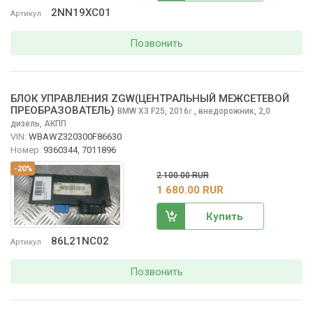
2NN19XC01
Артикул
Позвонить
БЛОК УПРАВЛЕНИЯ ZGW(ЦЕНТРАЛЬНЫЙ МЕЖСЕТЕВОЙ
ПРЕОБРАЗОВАТЕЛЬ)
BMW X3
F25, 2016
,
внедорожник, 2,0
г.
дизель, АКПП
VIN:
WBAWZ320300F86630
Номер:
9360344, 7011896
-20%
2 100.00 RUR
1 680.00 RUR
Купить
86L21NC02
Артикул
Позвонить