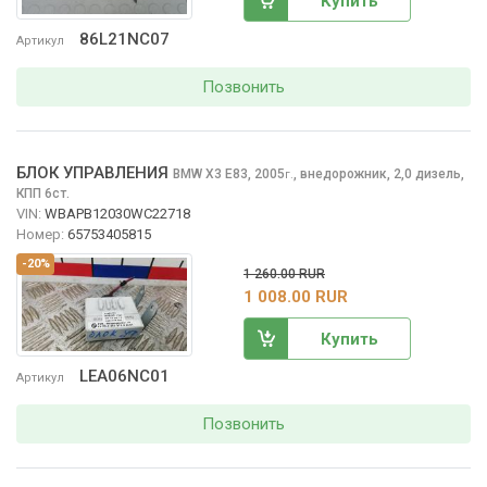
Купить
86L21NC07
Артикул
Позвонить
БЛОК УПРАВЛЕНИЯ
BMW X3
E83, 2005
,
внедорожник, 2,0 дизель,
г.
КПП 6ст.
VIN:
WBAPB12030WC22718
Номер:
65753405815
-20%
1 260.00 RUR
1 008.00 RUR
Купить
LEA06NC01
Артикул
Позвонить