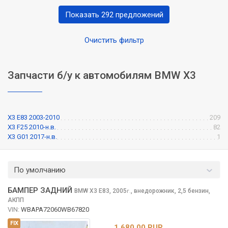
Показать 292 предложений
Очистить фильтр
Запчасти б/у к автомобилям BMW X3
X3 E83 2003-2010
209
X3 F25 2010-н.в.
82
X3 G01 2017-н.в.
1
По умолчанию
БАМПЕР ЗАДНИЙ
BMW X3
E83, 2005
,
внедорожник, 2,5 бензин,
г.
АКПП
VIN:
WBAPA72060WB67820
FIX
1 680.00 RUR