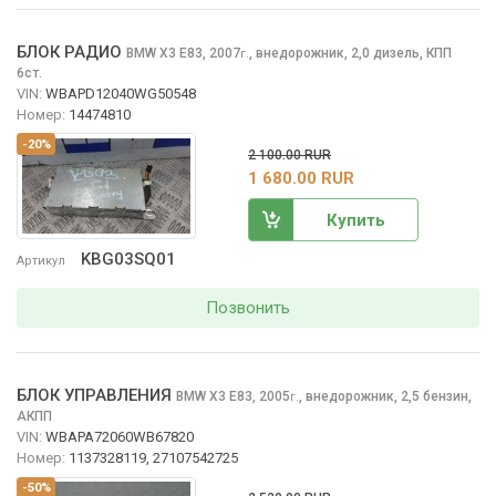
БЛОК РАДИО
BMW X3
E83, 2007
,
внедорожник, 2,0 дизель, КПП
г.
6ст.
VIN:
WBAPD12040WG50548
Номер:
14474810
-20%
2 100.00 RUR
1 680.00 RUR
Купить
KBG03SQ01
Артикул
Позвонить
БЛОК УПРАВЛЕНИЯ
BMW X3
E83, 2005
,
внедорожник, 2,5 бензин,
г.
АКПП
VIN:
WBAPA72060WB67820
Номер:
1137328119, 27107542725
-50%