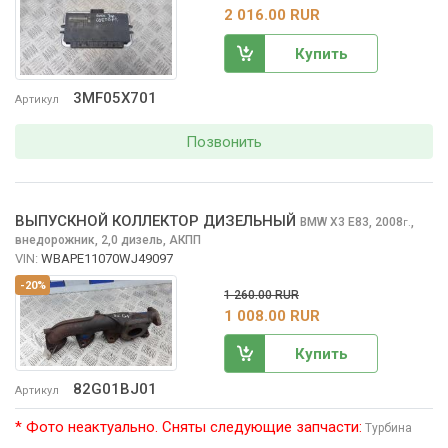
2 016.00 RUR
Купить
3MF05X701
Артикул
Позвонить
ВЫПУСКНОЙ КОЛЛЕКТОР ДИЗЕЛЬНЫЙ
BMW X3
E83, 2008
,
г.
внедорожник, 2,0 дизель, АКПП
VIN:
WBAPE11070WJ49097
-20%
1 260.00 RUR
1 008.00 RUR
Купить
82G01BJ01
Артикул
* Фото неактуально. Сняты следующие запчасти:
Турбина