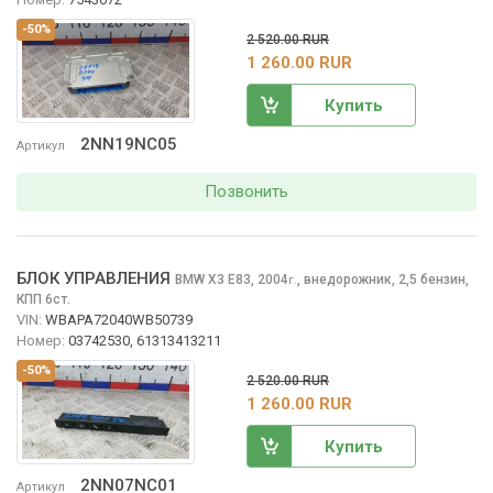
-50%
2 520.00 RUR
1 260.00 RUR
Купить
2NN19NC05
Артикул
Позвонить
БЛОК УПРАВЛЕНИЯ
BMW X3
E83, 2004
,
внедорожник, 2,5 бензин,
г.
КПП 6ст.
VIN:
WBAPA72040WB50739
Номер:
03742530, 61313413211
-50%
2 520.00 RUR
1 260.00 RUR
Купить
2NN07NC01
Артикул