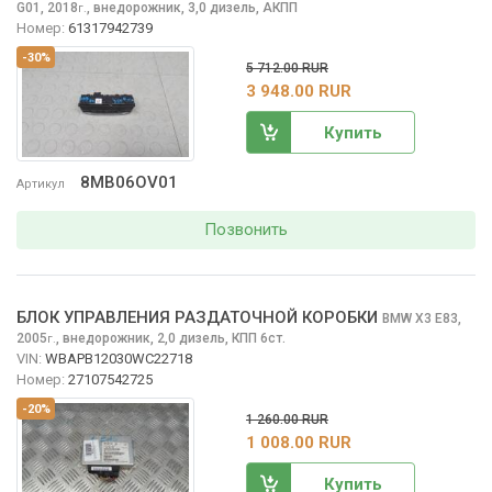
G01, 2018
,
внедорожник, 3,0 дизель, АКПП
г.
Номер:
61317942739
-30%
5 712.00 RUR
3 948.00 RUR
Купить
8MB06OV01
Артикул
Позвонить
БЛОК УПРАВЛЕНИЯ РАЗДАТОЧНОЙ КОРОБКИ
BMW X3
E83,
2005
,
внедорожник, 2,0 дизель, КПП 6ст.
г.
VIN:
WBAPB12030WC22718
Номер:
27107542725
-20%
1 260.00 RUR
1 008.00 RUR
Купить