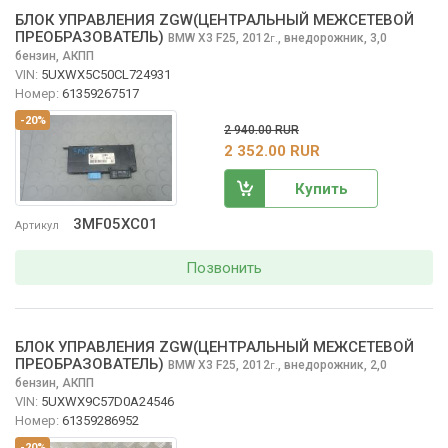
БЛОК УПРАВЛЕНИЯ ZGW(ЦЕНТРАЛЬНЫЙ МЕЖСЕТЕВОЙ
ПРЕОБРАЗОВАТЕЛЬ)
BMW X3
F25, 2012
,
внедорожник, 3,0
г.
бензин, АКПП
VIN:
5UXWX5C50CL724931
Номер:
61359267517
-20%
2 940.00 RUR
2 352.00 RUR
Купить
3MF05XC01
Артикул
Позвонить
БЛОК УПРАВЛЕНИЯ ZGW(ЦЕНТРАЛЬНЫЙ МЕЖСЕТЕВОЙ
ПРЕОБРАЗОВАТЕЛЬ)
BMW X3
F25, 2012
,
внедорожник, 2,0
г.
бензин, АКПП
VIN:
5UXWX9C57D0A24546
Номер:
61359286952
-20%