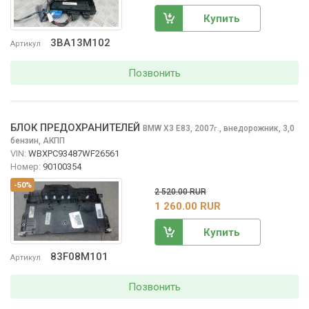
Купить
3BA13M102
Артикул
Позвонить
БЛОК ПРЕДОХРАНИТЕЛЕЙ
BMW X3
E83, 2007
,
внедорожник, 3,0
г.
бензин, АКПП
VIN:
WBXPC93487WF26561
Номер:
90100354
-50%
2 520.00 RUR
1 260.00 RUR
Купить
83F08M101
Артикул
Позвонить