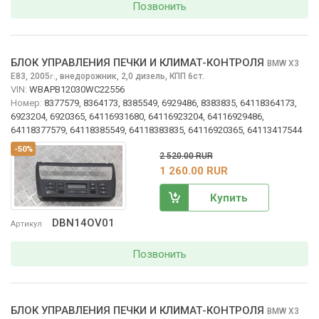
Позвонить
БЛОК УПРАВЛЕНИЯ ПЕЧКИ И КЛИМАТ-КОНТРОЛЯ
BMW X3
E83, 2005
,
внедорожник, 2,0 дизель, КПП 6ст.
г.
VIN:
WBAPB12030WC22556
Номер:
8377579, 8364173, 8385549, 6929486, 8383835, 64118364173,
6923204, 6920365, 64116931680, 64116923204, 64116929486,
64118377579, 64118385549, 64118383835, 64116920365, 64113417544
-50%
2 520.00 RUR
1 260.00 RUR
Купить
DBN14OV01
Артикул
Позвонить
БЛОК УПРАВЛЕНИЯ ПЕЧКИ И КЛИМАТ-КОНТРОЛЯ
BMW X3