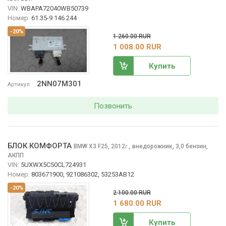
VIN:
WBAPA72040WB50739
Номер:
61.35-9 146 244
-20%
1 260.00 RUR
1 008.00 RUR
Купить
2NN07M301
Артикул
Позвонить
БЛОК КОМФОРТА
BMW X3
F25, 2012
,
внедорожник, 3,0 бензин,
г.
АКПП
VIN:
5UXWX5C50CL724931
Номер:
803671900, 921086302, 53253AB12
-20%
2 100.00 RUR
1 680.00 RUR
Купить