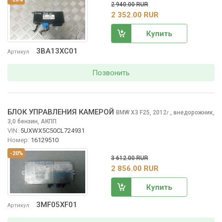
2 940.00 RUR
2 352.00 RUR
Купить
3BA13XC01
Артикул
Позвонить
БЛОК УПРАВЛЕНИЯ КАМЕРОЙ
BMW X3
F25, 2012
,
внедорожник,
г.
3,0 бензин, АКПП
VIN:
5UXWX5C50CL724931
Номер:
16129510
-20%
3 612.00 RUR
2 856.00 RUR
Купить
3MF05XF01
Артикул