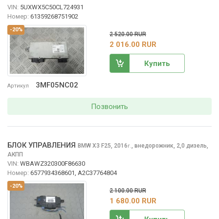
VIN:
5UXWX5C50CL724931
Номер:
61359268751902
-20%
2 520.00 RUR
2 016.00 RUR
Купить
3MF05NC02
Артикул
Позвонить
БЛОК УПРАВЛЕНИЯ
BMW X3
F25, 2016
,
внедорожник, 2,0 дизель,
г.
АКПП
VIN:
WBAWZ320300F86630
Номер:
6577934368601, A2C37764804
-20%
2 100.00 RUR
1 680.00 RUR