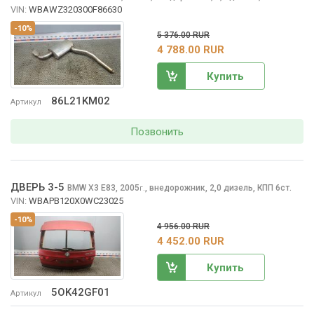
VIN:
WBAWZ320300F86630
-10%
5 376.00 RUR
4 788.00 RUR
Купить
86L21KM02
Артикул
Позвонить
ДВЕРЬ 3-5
BMW X3
E83, 2005
,
внедорожник, 2,0 дизель, КПП 6ст.
г.
VIN:
WBAPB120X0WC23025
-10%
4 956.00 RUR
4 452.00 RUR
Купить
5OK42GF01
Артикул