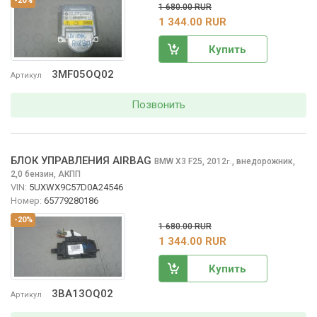
-20%
1 680.00 RUR
1 344.00 RUR
Купить
3MF05OQ02
Артикул
Позвонить
БЛОК УПРАВЛЕНИЯ AIRBAG
BMW X3
F25, 2012
,
внедорожник,
г.
2,0 бензин, АКПП
VIN:
5UXWX9C57D0A24546
Номер:
65779280186
-20%
1 680.00 RUR
1 344.00 RUR
Купить
3BA13OQ02
Артикул