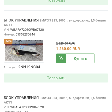
Позвонить
БЛОК УПРАВЛЕНИЯ
BMW X3
E83, 2005
,
внедорожник, 2,5 бензин,
г.
АКПП
VIN:
WBAPA72060WB67820
Номер:
61359230944
-50%
2 520.00 RUR
1 260.00 RUR
Купить
2NN19NC04
Артикул
Позвонить
БЛОК УПРАВЛЕНИЯ
BMW X3
E83, 2005
,
внедорожник, 2,5 бензин,
г.
АКПП
VIN:
WBAPA72060WB67820
Номер:
7543072