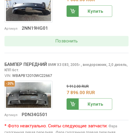
Купить
2NN19HG01
Артикул
Позвонить
БАМПЕР ПЕРЕДНИЙ
BMW X3
E83, 2005
,
внедорожник, 2,0 дизель,
г.
КПП 6ст.
VIN:
WBAPB12010WC22667
-20%
9 912.00 RUR
7 896.00 RUR
Купить
PDN34G501
Артикул
* Фото неактуально. Сняты следующие запчасти:
Фара
галогенная левая передняя
, Фара галогенная правая передняя