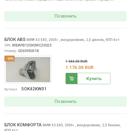
Позвонить
БЛОК ABS
BMW X3
E83, 2005
,
внедорожник, 2,0 дизель, КПП 6ст.
г.
VIN:
WBAPB120X0WC23025
Номер:
0265950318
-10%
1 344.00 RUR
1 176.00 RUR
Купить
5OK42KW01
Артикул
Позвонить
БЛОК КОМФОРТА
BMW X3
E83, 2004
,
внедорожник, 2,5 бензин,
г.
КПП 6ст.