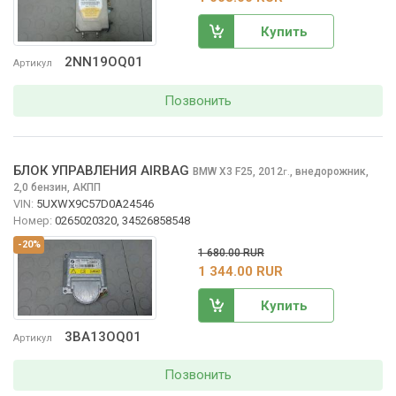
Купить
2NN19OQ01
Артикул
Позвонить
БЛОК УПРАВЛЕНИЯ AIRBAG
BMW X3
F25, 2012
,
внедорожник,
г.
2,0 бензин, АКПП
VIN:
5UXWX9C57D0A24546
Номер:
0265020320, 34526858548
-20%
1 680.00 RUR
1 344.00 RUR
Купить
3BA13OQ01
Артикул
Позвонить