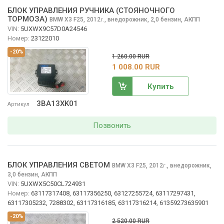
БЛОК УПРАВЛЕНИЯ РУЧНИКА (СТОЯНОЧНОГО
ТОРМОЗА)
BMW X3
F25, 2012
,
внедорожник, 2,0 бензин, АКПП
г.
VIN:
5UXWX9C57D0A24546
Номер:
23122010
-20%
1 260.00 RUR
1 008.00 RUR
Купить
3BA13XK01
Артикул
Позвонить
БЛОК УПРАВЛЕНИЯ СВЕТОМ
BMW X3
F25, 2012
,
внедорожник,
г.
3,0 бензин, АКПП
VIN:
5UXWX5C50CL724931
Номер:
63117317408, 63117356250, 63127255724, 63117297431,
63117305232, 7288302, 63117316185, 63117316214, 61359273635901
-20%
2 520.00 RUR