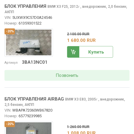
БЛОК УПРАВЛЕНИЯ
BMW X3
F25, 2012
,
внедорожник, 2,0 бензин,
г.
АКПП
VIN:
5UXWX9C57D0A24546
Номер:
61359301522
-20%
2 100.00 RUR
1 680.00 RUR
Купить
3BA13NC01
Артикул
Позвонить
БЛОК УПРАВЛЕНИЯ AIRBAG
BMW X3
E83, 2005
,
внедорожник,
г.
2,5 бензин, АКПП
VIN:
WBAPA72060WB67820
Номер:
65779239985
-20%
1 260.00 RUR
1 008.00 RUR