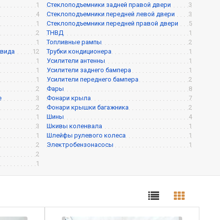
1
Стеклоподъемники задней правой двери
3
4
Стеклоподъемники передней левой двери
3
1
Стеклоподъемники передней правой двери
5
2
ТНВД
1
1
Топливные рампы
2
 вида
12
Трубки кондиционера
1
1
Усилители антенны
1
1
Усилители заднего бампера
1
1
Усилители переднего бампера
2
2
Фары
8
е
3
Фонари крыла
7
2
Фонари крышки багажника
2
1
Шины
4
3
Шкивы коленвала
1
1
Шлейфы рулевого колеса
1
2
Электробензонасосы
1
2
1