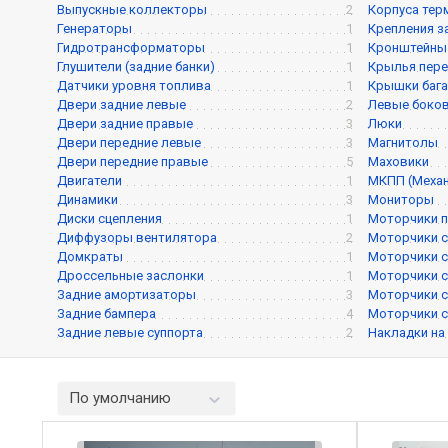
Выпускные коллекторы
2
Корпуса тер
Генераторы
1
Крепления з
Гидротрансформаторы
1
Кронштейны 
Глушители (задние банки)
1
Крылья пере
Датчики уровня топлива
1
Крышки баг
Двери задние левые
2
Левые боков
Двери задние правые
3
Люки
Двери передние левые
3
Магнитолы
Двери передние правые
5
Маховики
Двигатели
1
МКПП (Механ
Динамики
3
Мониторы
Диски сцепления
1
Моторчики п
Диффузоры вентилятора
2
Моторчики с
Домкраты
1
Моторчики с
Дроссельные заслонки
1
Моторчики с
Задние амортизаторы
3
Моторчики с
Задние бампера
4
Моторчики с
Задние левые суппорта
2
Накладки на
По умолчанию