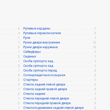
3
Рулевые карданы
1
4
Рулевые переключатели
3
1
Рули
1
7
Ручки двери внутренние
12
3
Ручки двери наружные
13
1
Сабвуферы
1
2
Сиденья
1
1
Скоба суппорта зад.
1
3
Скоба суппорта зад.
1
1
Скоба суппорта перед.
2
3
Солнцезащитные козырьки
2
2
Стартеры
1
3
Стекла задней левой двери
2
1
Стекла задней правой двери
3
2
Стекла задние
1
1
Стекла передней левой двери
2
2
Стекла передней правой двери
5
1
Стеклоподъемники задней левой двери
2