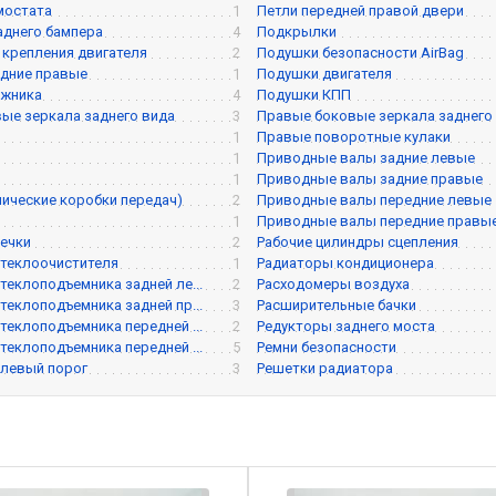
мостата
1
Петли передней правой двери
аднего бампера
4
Подкрылки
крепления двигателя
2
Подушки безопасности AirBag
дние правые
1
Подушки двигателя
ажника
4
Подушки КПП
ые зеркала заднего вида
3
Правые боковые зеркала заднего
1
Правые поворотные кулаки
1
Приводные валы задние левые
1
Приводные валы задние правые
ические коробки передач)
2
Приводные валы передние левые
1
Приводные валы передние правы
ечки
2
Рабочие цилиндры сцепления
теклоочистителя
1
Радиаторы кондиционера
теклоподъемника задней ле...
2
Расходомеры воздуха
теклоподъемника задней пр...
3
Расширительные бачки
теклоподъемника передней ...
2
Редукторы заднего моста
теклоподъемника передней ...
5
Ремни безопасности
 левый порог
3
Решетки радиатора