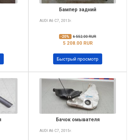
Бампер задний
AUDI A6
C7, 2013
г.
-20%
6 552.00 RUR
5 208.00 RUR
Быстрый просмотр
я
Бачок омывателя
AUDI A6
C7, 2015
г.