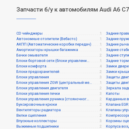
Запчасти б/у к автомобилям Audi A6 C
CD чейнджеры
1
Задние прав
Автономные отопители (Вебасто)
1
Задние пру
АКПП (Автоматические коробки передач)
1
Задние рыча
Амортизаторы крышки багажника
1
Задние стаб
Бачки омывателя
2
Задние ступ
Блоки бортовой сети (блоки управлени...
1
Задние торм
Блоки комфорта
4
Замки двери
Блоки предохранителей
2
Замки крышк
Блоки управления
3
Защиты двиг
Блоки управления ZGW (центральный ме...
1
Защиты двиг
Блоки управления двигателя
2
Зеркала зад
Блоки управления печки
3
Капоты
Блоки управления ручника (стояночног...
2
Карданные 
Буксировочные крюки
2
Клапана EGR
Вентиляторы радиатора
4
Клапаны упра
Вилки сцепления
2
Компрессор
Впускные коллекторы
3
Корзины сце
Выжимные подшипники
2
Корпуса воз