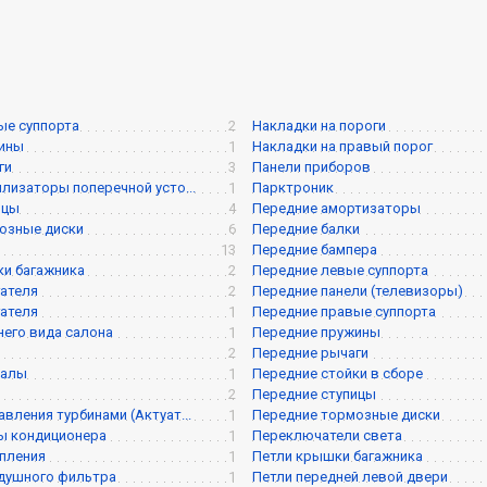
7
ые суппорта
2
Накладки на пороги
жины
1
Накладки на правый порог
ги
3
Панели приборов
илизаторы поперечной усто...
1
Парктроник
ицы
4
Передние амортизаторы
озные диски
6
Передние балки
13
Передние бампера
и багажника
2
Передние левые суппорта
ателя
2
Передние панели (телевизоры)
ателя
1
Передние правые суппорта
него вида салона
1
Передние пружины
2
Передние рычаги
валы
1
Передние стойки в сборе
2
Передние ступицы
вления турбинами (Актуат...
1
Передние тормозные диски
ы кондиционера
1
Переключатели света
пления
1
Петли крышки багажника
душного фильтра
1
Петли передней левой двери