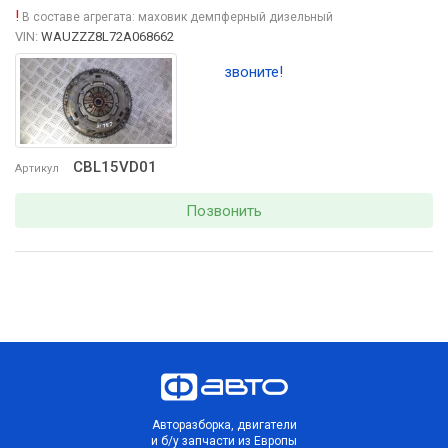
!
В составе агрегата:
маховик демпферный дизельный
VIN:
WAUZZZ8L72A068662
звоните!
CBL15VD01
Артикул
Позвонить
Авторазборка, двигатели
и б/у запчасти из Европы