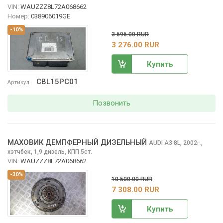
VIN:
WAUZZZ8L72A068662
Номер:
038906019GE
-10%
3 696.00 RUR
3 276.00 RUR
Купить
CBL15PC01
Артикул
Позвонить
МАХОВИК ДЕМПФЕРНЫЙ ДИЗЕЛЬНЫЙ
AUDI A3
8L, 2002
,
г.
хэтчбек, 1,9 дизель, КПП 5ст.
VIN:
WAUZZZ8L72A068662
-30%
10 500.00 RUR
7 308.00 RUR
Купить