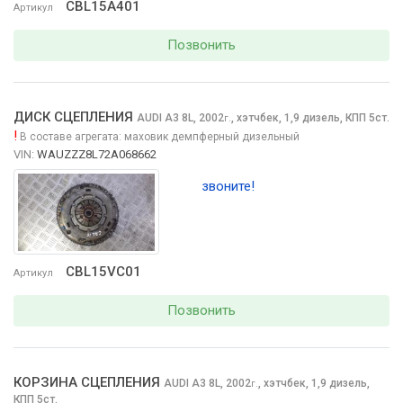
CBL15A401
Артикул
Позвонить
ДИСК СЦЕПЛЕНИЯ
AUDI A3
8L, 2002
,
хэтчбек, 1,9 дизель, КПП 5ст.
г.
!
В составе агрегата:
маховик демпферный дизельный
VIN:
WAUZZZ8L72A068662
звоните!
CBL15VC01
Артикул
Позвонить
КОРЗИНА СЦЕПЛЕНИЯ
AUDI A3
8L, 2002
,
хэтчбек, 1,9 дизель,
г.
КПП 5ст.