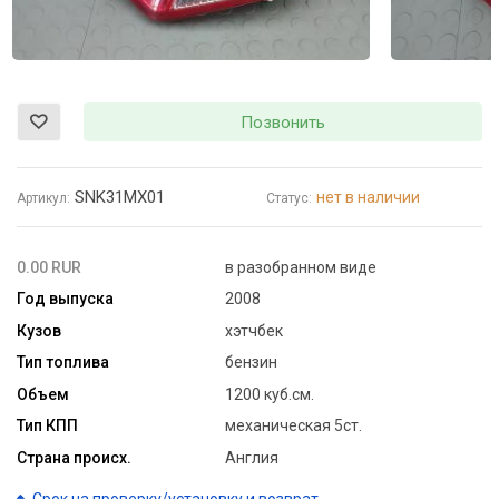
Позвонить
SNK31MX01
нет в наличии
Артикул:
Статус:
0.00 RUR
в разобранном виде
Год выпуска
2008
Кузов
хэтчбек
Тип топлива
бензин
Объем
1200 куб.см.
Тип КПП
механическая 5ст.
Страна происх.
Англия
Срок на проверку/установку и возврат