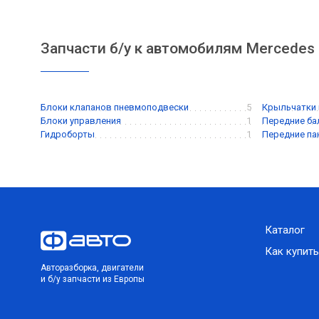
Запчасти б/у к автомобилям Mercedes 
Блоки клапанов пневмоподвески
5
Крыльчатки
Блоки управления
1
Передние ба
Гидроборты
1
Передние па
Каталог
Как купить
Авторазборка, двигатели
и б/у запчасти из Европы