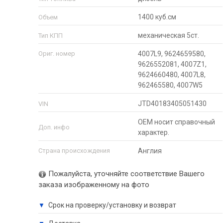
1400 куб.см
Объем
механическая 5ст.
Тип КПП
Ориг. номер
4007L9, 9624659580,
9626552081, 4007Z1,
9624660480, 4007L8,
962465580, 4007W5
JTD40183405051430
VIN
ОЕМ носит справочный
Доп. инфо
характер.
Страна происхождения
Англия
Пожалуйста, уточняйте соответствие Вашего
заказа изображенному на фото
Срок на проверку/установку и возврат
▼